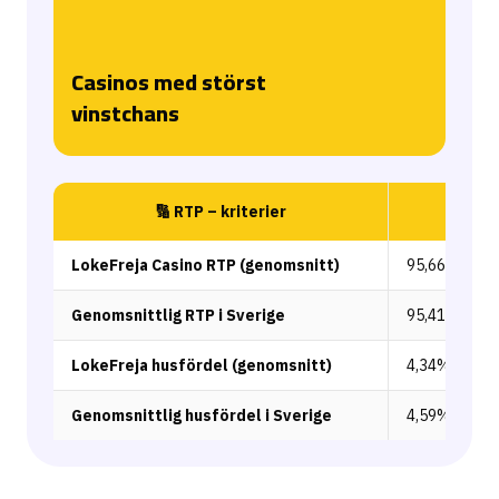
Casinos med störst
vinstchans
🔢 RTP – kriterier
➕ 
LokeFreja Casino RTP (genomsnitt)
95,66%
Genomsnittlig RTP i Sverige
95,41%
LokeFreja husfördel (genomsnitt)
4,34%
Genomsnittlig husfördel i Sverige
4,59%