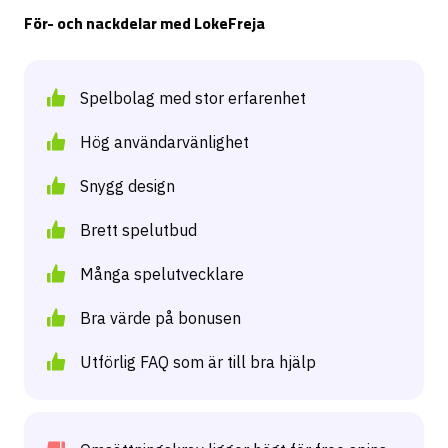
För- och nackdelar med LokeFreja
Spelbolag med stor erfarenhet
Hög användarvänlighet
Snygg design
Brett spelutbud
Många spelutvecklare
Bra värde på bonusen
Utförlig FAQ som är till bra hjälp