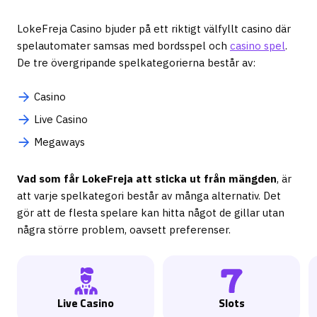
LokeFreja Casino bjuder på ett riktigt välfyllt casino där
spelautomater samsas med bordsspel och
casino spel
.
De tre övergripande spelkategorierna består av:
Casino
Live Casino
Megaways
Vad som får LokeFreja att sticka ut från mängden
, är
att varje spelkategori består av många alternativ. Det
gör att de flesta spelare kan hitta något de gillar utan
några större problem, oavsett preferenser.
Live Casino
Slots