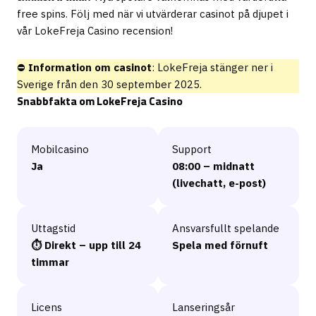
free spins. Följ med när vi utvärderar casinot på djupet i
vår LokeFreja Casino recension!
⛔
Information om casinot
: LokeFreja stänger ner i
Sverige från den 30 september 2025.
Snabbfakta om LokeFreja Casino
Mobilcasino
Support
Ja
08:00 – midnatt
(livechatt, e-post)
Uttagstid
Ansvarsfullt spelande
⏱️ Direkt – upp till 24
Spela med förnuft
timmar
Licens
Lanseringsår