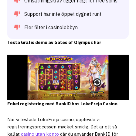
Omsättningskrav ligger högt för free spins
Support har inte öppet dygnet runt
Fler filter i casinolobbyn
Testa Gratis demo av Gates of Olympus här
Enkel registering med BankID hos LokeFreja Casino
När vi testade LokeFreja casino, upplevde vi
registreringsprocessen mycket smidig. Det är ett så
kallat
casino utan konto
där du använder BankID för