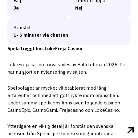
Faq
Telefonsupport
Ja
Nej
Svarstid
1- 5 minuter via chatten
Spela tryggt hos LokeFreja Casino
LokeFreja casino förvärvades av Paf i februari 2025. De
har nu gjort en nylansering av sajten.
Spelbolaget är mycket väletablerat med lång
erfarenhet och med ett gott rykte inom branschen.
Under samma spellicens finns även följande casinon:
CasinoEpic, CasinoGami, Frejacasino och LokeCasino.
Ytterligare en viktig detalj är förstås den svenska
licensen från Spelinspektionen som garanterar att