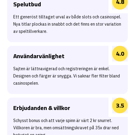
4.8
Spelutbud
Ett generöst tilltaget urval av både slots och casinospel.
Nya titlar plockas in snabbt och det finns en stor variation
av speltillverkare.
4.0
Användarvänlighet
Sajten är lättnavigerad och registreringen är enkel.
Designen och färger är snygga. Vi saknar fler filter bland
casinospelen.
3.5
Erbjudanden & villkor
Schysst bonus och att varje spinn är värt 2 kr snurret.
Villkoren är bra, men omsättningskravet på 35x drar ned