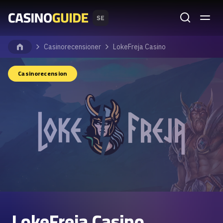
Sök
MENY
Casinorecensioner
LokeFreja Casino
Casinorecension
LokeFreja Casino