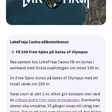
LokeFreja Casino välkomstbonus
Få 100 Free Spins på Gates of Olympus
Nya spelare hos LokeFreja Casino får en bonus i
samband med första insättningen om minst 100 kr.
En Free Spins-bonus på Gates of Olympus med ett
totalt värde om 200 kr.
Varje snurr är värt 2 kr, vilket gör bonusen mer värd
än
många andra free spins-erbjudanden
. Eventuella
vinster ska omsättas 35 gånger innan ett uttag kan
göras. Det är ett krav som placerar sig på den högre