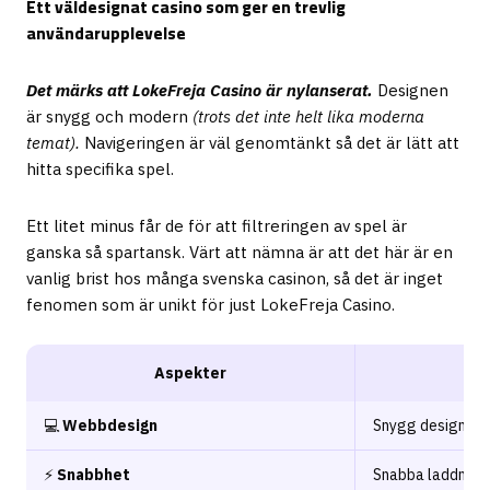
Ett väldesignat casino som ger en trevlig
användarupplevelse
Det märks att LokeFreja Casino är nylanserat.
Designen
är snygg och modern
(trots det inte helt lika moderna
temat).
Navigeringen är väl genomtänkt så det är lätt att
hitta specifika spel.
Ett litet minus får de för att filtreringen av spel är
ganska så spartansk. Värt att nämna är att det här är en
vanlig brist hos många svenska casinon, så det är inget
fenomen som är unikt för just LokeFreja Casino.
Aspekter
B
💻
Webbdesign
Snygg design, lät
⚡
Snabbhet
Snabba laddnings