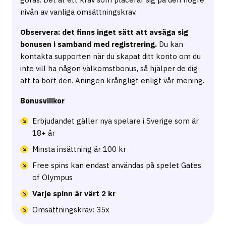
nivån av vanliga omsättningskrav.
Observera:
det finns inget sätt att avsäga sig
bonusen i samband med registrering.
Du kan
kontakta supporten när du skapat ditt konto om du
inte vill ha någon välkomstbonus, så hjälper de dig
att ta bort den. Aningen krångligt enligt vår mening.
Bonusvillkor
Erbjudandet gäller nya spelare i Sverige som är
18+ år
Minsta insättning är 100 kr
Free spins kan endast användas på spelet Gates
of Olympus
Varje spinn är värt 2 kr
Omsättningskrav: 35x