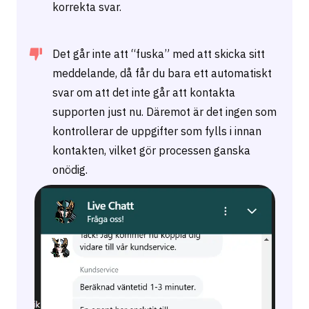
korrekta svar.
Det går inte att “fuska” med att skicka sitt
meddelande, då får du bara ett automatiskt
svar om att det inte går att kontakta
supporten just nu. Däremot är det ingen som
kontrollerar de uppgifter som fylls i innan
kontakten, vilket gör processen ganska
onödig.