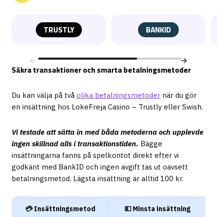
TRUSTLY
BANKID
Säkra transaktioner och smarta betalningsmetoder
Du kan välja på två
olika betalningsmetoder
när du gör
en insättning hos LokeFreja Casino – Trustly eller Swish.
Vi testade att sätta in med båda metoderna och upplevde
ingen skillnad alls i transaktionstiden.
Bägge
insättningarna fanns på spelkontot direkt efter vi
godkänt med BankID och ingen avgift tas ut oavsett
betalningsmetod. Lägsta insättning är alltid 100 kr.
💳 Insättningsmetod
💵 Minsta insättning