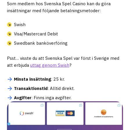
Som medlem hos Svenska Spel Casino kan du göra
insättningar med följande betalningsmetoder:
Swish
Visa/Mastercard Debit
Swedbank banköverföring
Psst… visste du att Svenska Spel var först i Sverige med
att erbjuda
uttag genom Swish
?
Minsta insättning
: 25 kr.
Transaktionstid
: Alltid direkt.
Avgifter
: Finns inga avgifter.