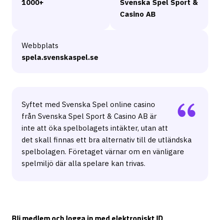
1000+
Svenska Spel Sport &
Casino AB
Webbplats
spela.svenskaspel.se
Syftet med Svenska Spel online casino
från Svenska Spel Sport & Casino AB är
inte att öka spelbolagets intäkter, utan att
det skall finnas ett bra alternativ till de utländska
spelbolagen. Företaget värnar om en vänligare
spelmiljö där alla spelare kan trivas.
Bli medlem och logga in med elektroniskt ID