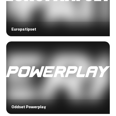
Europatipset
Oddset Powerplay
Oddset Powerplay