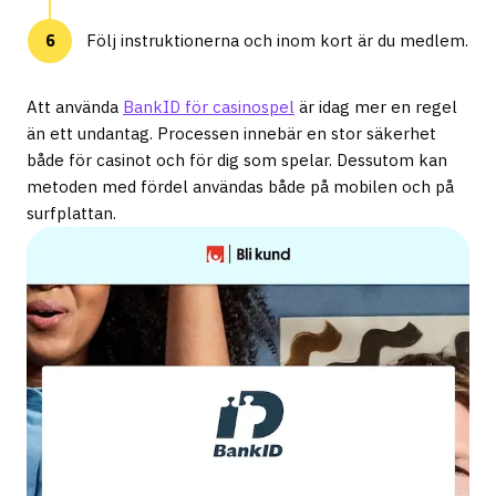
Följ instruktionerna och inom kort är du medlem.
Att använda
BankID för casinospel
är idag mer en regel
än ett undantag. Processen innebär en stor säkerhet
både för casinot och för dig som spelar. Dessutom kan
metoden med fördel användas både på mobilen och på
surfplattan.