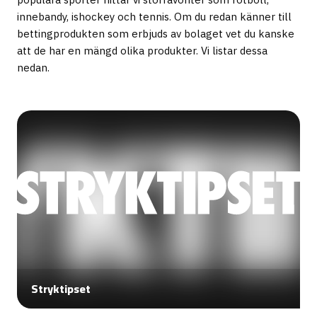
innebandy, ishockey och tennis. Om du redan känner till
bettingprodukten som erbjuds av bolaget vet du kanske
att de har en mängd olika produkter. Vi listar dessa
nedan.
Stryktipset
Stryktipset