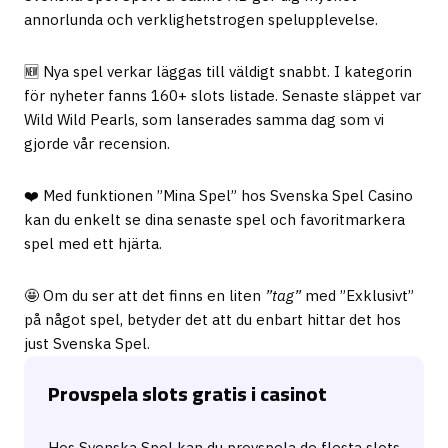
annorlunda och verklighetstrogen spelupplevelse.
🆕 Nya spel verkar läggas till väldigt snabbt. I kategorin
för nyheter fanns 160+ slots listade. Senaste släppet var
Wild Wild Pearls, som lanserades samma dag som vi
gjorde vår recension.
❤️ Med funktionen ”Mina Spel” hos Svenska Spel Casino
kan du enkelt se dina senaste spel och favoritmarkera
spel med ett hjärta.
🤩 Om du ser att det finns en liten
”tag”
med ”Exklusivt”
på något spel, betyder det att du enbart hittar det hos
just Svenska Spel.
Provspela slots gratis i casinot
Hos Svenska Spel kan du provspela de flesta slots