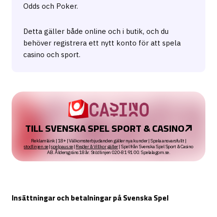
Odds och Poker.
Detta gäller både online och i butik, och du
behöver registrera ett nytt konto för att spela
casino och sport.
TILL SVENSKA SPEL SPORT & CASINO
Till Sv
Reklamlänk | 18+ | Välkomsterbjudanden gäller nya kunder | Spela ansvarsfullt |
stodlinjen.se
|
spelpaus.se
|
Regler & Villkor gäller
| Spel från Svenska Spel Sport & Casino
AB. Åldersgräns 18 år. Stödlinjen 020-81 91 00. Spelalagom.se.
Insättningar och betalningar på Svenska Spel