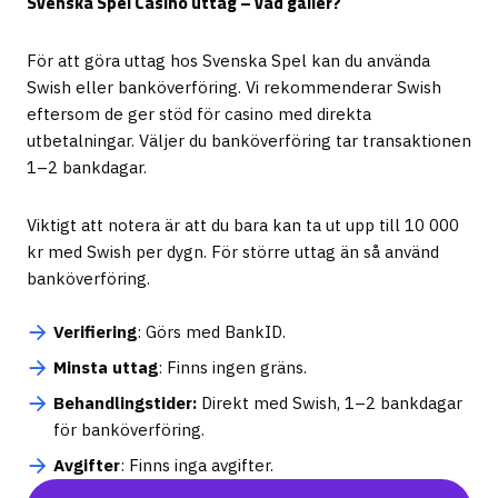
Svenska Spel Casino uttag – vad gäller?
För att göra uttag hos Svenska Spel kan du använda
Swish eller banköverföring. Vi rekommenderar Swish
eftersom de ger stöd för casino med direkta
utbetalningar. Väljer du banköverföring tar transaktionen
1–2 bankdagar.
Viktigt att notera är att du bara kan ta ut upp till 10 000
kr med Swish per dygn. För större uttag än så använd
banköverföring.
Verifiering
: Görs med BankID.
Minsta uttag
: Finns ingen gräns.
Behandlingstider:
Direkt med Swish, 1–2 bankdagar
för banköverföring.
Avgifter
: Finns inga avgifter.