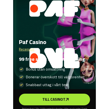
Paf Casino
Recension
99 free spins utan omsättning
Bonus utan omsättning
Donerar överskott till välgörenhet
Snabbast uttag i vårt test
TILL CASINOT
Reklamlänk | 18+ | Välkomsterbjudanden gäller nya kunder | Spela