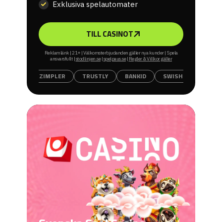
Exklusiva spelautomater
TILL CASINOT
Reklamlänk | 21+ | Välkomsterbjudanden gäller nya kunder | Spela
ansvarsfullt |
stodlinjen.se
|
spelpaus.se
|
Regler & Villkor gäller
ZIMPLER
TRUSTLY
BANKID
SWISH