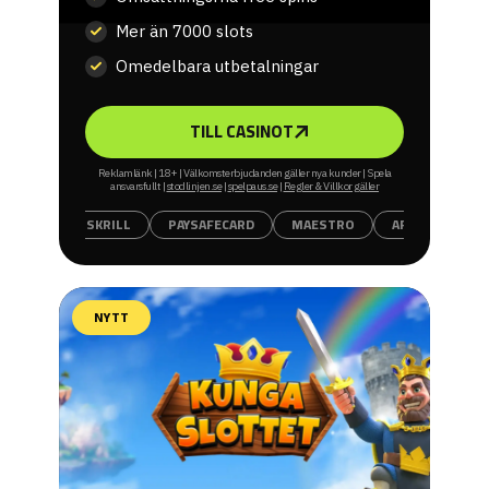
Mer än 7000 slots
Omedelbara utbetalningar
TILL CASINOT
Reklamlänk | 18+ | Välkomsterbjudanden gäller nya kunder | Spela
ansvarsfullt |
stodlinjen.se
|
spelpaus.se
|
Regler & Villkor gäller
ERCARD
SKRILL
PAYSAFECARD
MAESTRO
APPLE PAY
NYTT