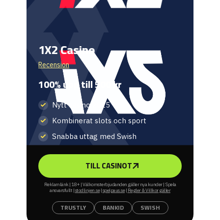
1X2 Casino
Recension
100% upp till 500 kr
Nytt casino 2025
Kombinerat slots och sport
Snabba uttag med Swish
TILL CASINOT
Reklamlänk | 18+ | Välkomsterbjudanden gäller nya kunder | Spela
ansvarsfullt |
stodlinjen.se
|
spelpaus.se
|
Regler & Villkor gäller
TRUSTLY
BANKID
SWISH