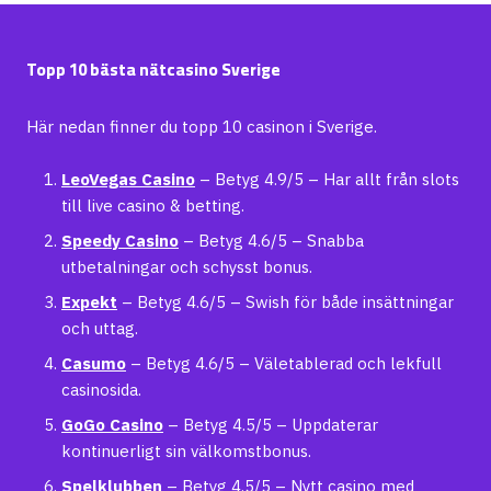
Topp 10 bästa nätcasino Sverige
Här nedan finner du topp 10 casinon i Sverige.
LeoVegas Casino
– Betyg 4.9/5 – Har allt från slots
till live casino & betting.
Speedy Casino
– Betyg 4.6/5 – Snabba
utbetalningar och schysst bonus.
Expekt
– Betyg 4.6/5 – Swish för både insättningar
och uttag.
Casumo
– Betyg 4.6/5 – Väletablerad och lekfull
casinosida.
GoGo Casino
– Betyg 4.5/5 – Uppdaterar
kontinuerligt sin välkomstbonus.
Spelklubben
– Betyg 4.5/5 – Nytt casino med