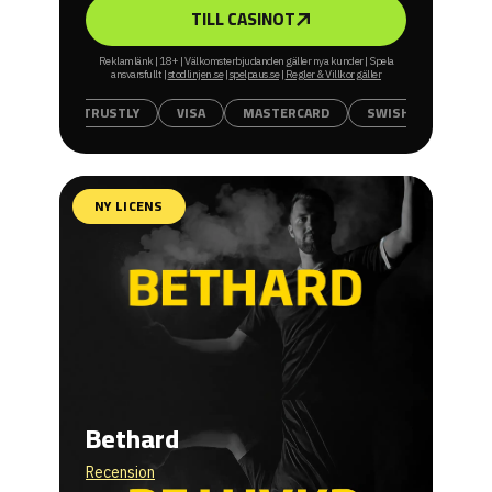
TILL CASINOT
Reklamlänk | 18+ | Välkomsterbjudanden gäller nya kunder | Spela
ansvarsfullt |
stodlinjen.se
|
spelpaus.se
|
Regler & Villkor gäller
TRUSTLY
VISA
MASTERCARD
SWISH
NY LICENS
Bethard
Recension