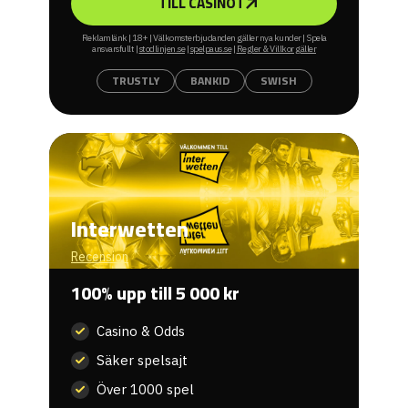
TILL CASINOT
Reklamlänk | 18+ | Välkomsterbjudanden gäller nya kunder | Spela
ansvarsfullt |
stodlinjen.se
|
spelpaus.se
|
Regler & Villkor gäller
TRUSTLY
BANKID
SWISH
Interwetten
Recension
100% upp till 5 000 kr
Casino & Odds
Säker spelsajt
Över 1000 spel