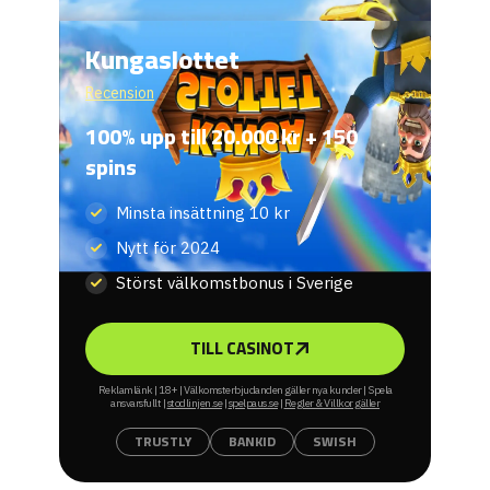
Kungaslottet
Recension
100% upp till 20.000 kr + 150
spins
Minsta insättning 10 kr
Nytt för 2024
Störst välkomstbonus i Sverige
TILL CASINOT
Reklamlänk | 18+ | Välkomsterbjudanden gäller nya kunder | Spela
ansvarsfullt |
stodlinjen.se
|
spelpaus.se
|
Regler & Villkor gäller
TRUSTLY
BANKID
SWISH