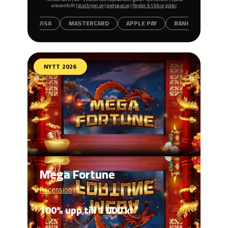
ansvarsfullt |
stodlinjen.se
|
spelpaus.se
|
Regler & Villkor gäller
RUSTLY
VISA
MASTERCARD
APPLE PAY
BANKID
SWI
NYTT 2026
Mega Fortune
Recension
100% upp till 1 000 kr