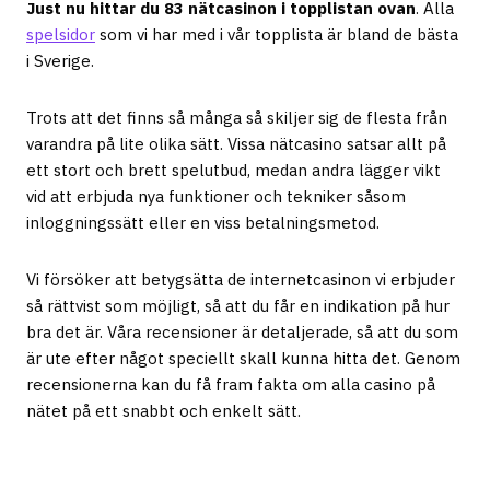
Just nu hittar du 83 nätcasinon i topplistan ovan
. Alla
spelsidor
som vi har med i vår topplista är bland de bästa
i Sverige.
Trots att det finns så många så skiljer sig de flesta från
varandra på lite olika sätt. Vissa nätcasino satsar allt på
ett stort och brett spelutbud, medan andra lägger vikt
vid att erbjuda nya funktioner och tekniker såsom
inloggningssätt eller en viss betalningsmetod.
Vi försöker att betygsätta de internetcasinon vi erbjuder
så rättvist som möjligt, så att du får en indikation på hur
bra det är. Våra recensioner är detaljerade, så att du som
är ute efter något speciellt skall kunna hitta det. Genom
recensionerna kan du få fram fakta om alla casino på
nätet på ett snabbt och enkelt sätt.