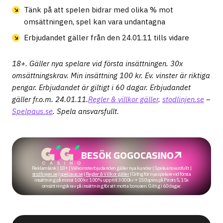
Tänk på att spelen bidrar med olika % mot
omsättningen, spel kan vara undantagna
Erbjudandet gäller från den 24.01.11 tills vidare
18+. Gäller nya spelare vid första insättningen. 30x
omsättningskrav. Min insättning 100 kr. Ev. vinster är riktiga
pengar. Erbjudandet är giltigt i 60 dagar. Erbjudandet
gäller fr.o.m. 24.01.11.
Regler & villkor gäller
.
stodlinjen.se
–
Spelpaus.se
. Spela ansvarsfullt.
BESÖK GOGOCASINO
Besök Gogo
Reklamlänk | 18+ | Välkomsterbjudanden gäller nya kunder | Spela ansvarsfullt |
stodlinjen.se
|
spelpaus.se
|
Regler & Villkor gäller
| Giltig för nya spelare vid första
insättning på minst 100 kr. 100% upp till 3000kr + 150 spins på Pirots 5, 15x
omsättningskrav på insättning för att motta bonusen. Giltig i 60 dagar.