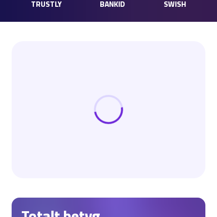
TRUSTLY
BANKID
SWISH
Totalt betyg