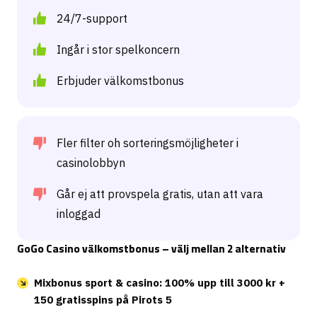
24/7-support
Ingår i stor spelkoncern
Erbjuder välkomstbonus
Fler filter oh sorteringsmöjligheter i
casinolobbyn
Går ej att provspela gratis, utan att vara
inloggad
GoGo Casino välkomstbonus – välj mellan 2 alternativ
Mixbonus sport & casino: 100% upp till 3000 kr +
150 gratisspins
på Pirots 5