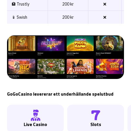
🏦 Trustly
200 kr
❌
📱 Swish
200 kr
❌
GoGoCasino levererar ett underhållande spelutbud
Live Casino
Slots