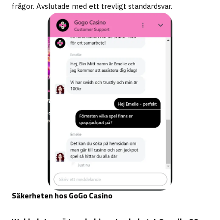
frågor. Avslutade med ett trevligt standardsvar.
Säkerheten hos GoGo Casino