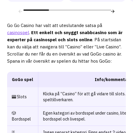
Go Go Casino har valt att uteslutande satsa på
casinospel
.
Ett enkelt och snyggt snabbcasino som är
experter på casinospel och slots online
. På startsidan
kan du välja att navigera till ”Casino” eller ”Live Casino”.
Scrollar du ner får du en översikt av vad GoGo casino är.
Spana in vår översikt av spelen du hittar hos GoGo:
GoGo spel
Info/kommentar
Klicka på ”Casino” för att gå vidare till slots. Un
🎰 Slots
speltillverkaren.
🎲
Egen kategori av bordsspel under casino, lite m
Bordsspel
bordsspel och livespel.
🃏
Ingen separat kategori. Finns endast 2 videopoke