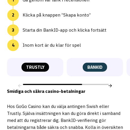
Klicka på knappen ”Skapa konto”
Starta din BankID-app och klicka fortsätt
Inom kort är du klar för spel
TRUSTLY
BANKID
Smidiga och säkra casino-betalningar
Hos GoGo Casino kan du välja antingen Swish eller
Trustly. Själva insättningen kan du göra direkt i samband
med att du registrerar dig. BankID-verifiering gör
betalningarna både säkra och snabba. Kolla in översikten