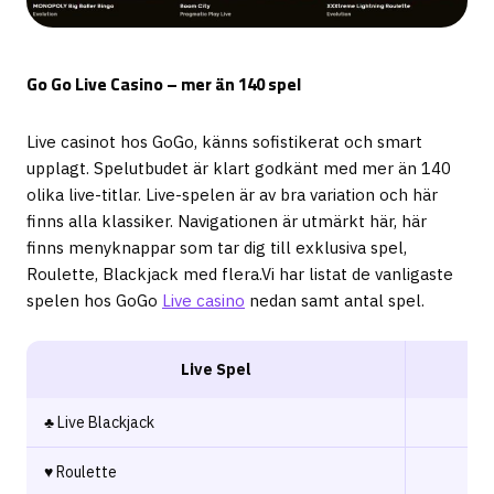
Go Go Live Casino – mer än 140 spel
Live casinot hos GoGo, känns sofistikerat och smart
upplagt. Spelutbudet är klart godkänt med mer än 140
olika live-titlar. Live-spelen är av bra variation och här
finns alla klassiker. Navigationen är utmärkt här, här
finns menyknappar som tar dig till exklusiva spel,
Roulette, Blackjack med flera.Vi har listat de vanligaste
spelen hos GoGo
Live casino
nedan samt antal spel.
Live Spel
A
♣️ Live Blackjack
♥️ Roulette