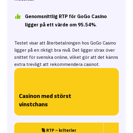
Genomsnittlig RTP för GoGo Casino
ligger på ett värde om 95.54%
.
Testet visar att återbetalningen hos GoGo Casino
ligger på en riktigt bra nivå. Det ligger strax över
snittet för svenska online, vilket gör att det känns
extra trevligt att rekommendera casinot.
Casinon med störst
vinstchans
🔢 RTP – kriterier
➕ 