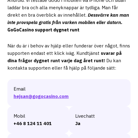
Android. Vi testade GoGo i mobilen via iPhone och sidan
laddar bra och alla menyknappar är tydliga. Man får
direkt en bra överblick av innehållet.
Dessvärre kan man
inte provspela gratis från varken mobilen eller datorn.
GoGoCasino support dygnet runt
När du är i behov av hjälp eller funderar över något, finns
supporten endast ett klick iväg. Kundtjänst
svarar på
dina frågor dygnet runt varje dag året runt!
Du kan
kontakta supporten eller få hjälp på följande sätt:
Email
hejsan@gogocasino.com
Mobil
Livechatt
+46 8 124 11 401
Ja