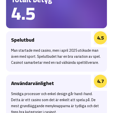
4.5
4.5
Spelutbud
Man startade med casino, men i april 2025 utökade man
även med sport. Spelutbudet har en bra variation av spel.
Casinot samarbetar med en rad välkända speltillverare.
4.7
Användarvänlighet
Smidiga processer och enkel design går hand i hand.
Detta är ett casino som det är enkelt att spela på. De
mest grundläggande menyknapparna är tydliga och det
finns bra kategorier i casinot.