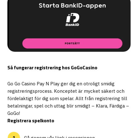
Så fungerar registrering hos GoGoCasino
Go Go Casino Pay N Play ger dig en otroligt smidig
registreringsprocess. Konceptet är mycket säkert och
fördelaktigt för dig som spelar. Allt från registrering till
betalningar, spel och uttag blir smidigt – Klara, Färdiga –
GoGo!
Registrera spelkonto
Gå genom vår länk i recensionen