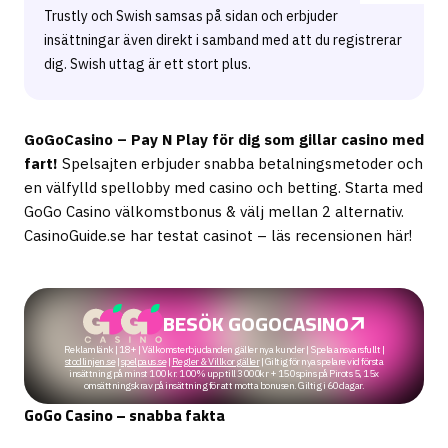
Trustly och Swish samsas på sidan och erbjuder
insättningar även direkt i samband med att du registrerar
dig. Swish uttag är ett stort plus.
GoGoCasino – Pay N Play för dig som gillar casino med
fart!
Spelsajten erbjuder snabba betalningsmetoder och
en välfylld spellobby med casino och betting. Starta med
GoGo Casino välkomstbonus & välj mellan 2 alternativ.
CasinoGuide.se har testat casinot – läs recensionen här!
BESÖK GOGOCASINO
Besök Gogo
Reklamlänk | 18+ | Välkomsterbjudanden gäller nya kunder | Spela ansvarsfullt |
stodlinjen.se
|
spelpaus.se
|
Regler & Villkor gäller
| Giltig för nya spelare vid första
insättning på minst 100 kr. 100% upp till 3000kr + 150 spins på Pirots 5, 15x
omsättningskrav på insättning för att motta bonusen. Giltig i 60 dagar.
GoGo Casino – snabba fakta