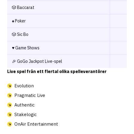
🎲 Baccarat
♠️ Poker
🎲 Sic Bo
♥️ Game Shows
🎉 GoGo Jackpot Live-spel
Live spel från ett flertal olika spelleverantörer
Evolution
Pragmatic Live
Authentic
Stakelogic
OnAir Entertainment