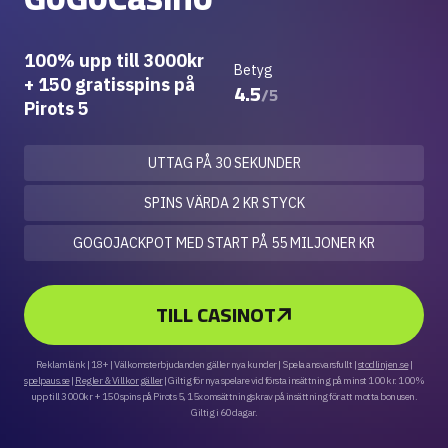
100% upp till 3000kr
Betyg
+ 150 gratisspins på
4.5
/5
Pirots 5
UTTAG PÅ 30 SEKUNDER
SPINS VÄRDA 2 KR STYCK
GOGOJACKPOT MED START PÅ 55 MILJONER KR
TILL CASINOT
Reklamlänk | 18+ | Välkomsterbjudanden gäller nya kunder | Spela ansvarsfullt |
stodlinjen.se
|
spelpaus.se
|
Regler & Villkor gäller
| Giltig för nya spelare vid första insättning på minst 100 kr. 100%
upp till 3000kr + 150 spins på Pirots 5, 15x omsättningskrav på insättning för att motta bonusen.
Giltig i 60 dagar.