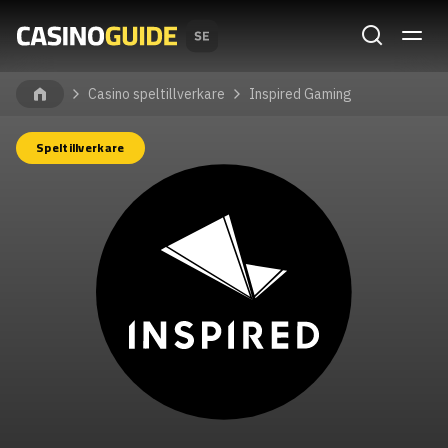
Sök
MENY
Casino speltillverkare
Inspired Gaming
Speltillverkare