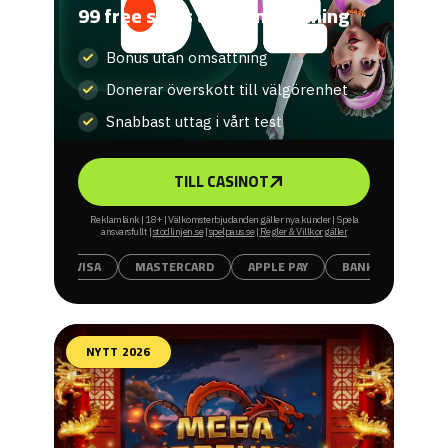
99 free spins utan omsättning
Bonus utan omsättning
Donerar överskott till välgörenhet
Snabbast uttag i vårt test
TILL CASINOT
Reklamlänk | 18+ | Välkomsterbjudanden gäller nya kunder | Spela
ansvarsfullt |
stodlinjen.se
|
spelpaus.se
|
Regler & Villkor gäller
RUSTLY
VISA
MASTERCARD
APPLE PAY
BANKID
SWI
NYTT 2026