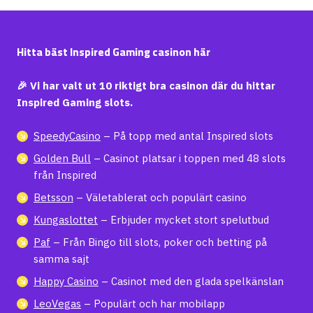
Hitta bäst Inspired Gaming casinon här
🎉 Vi har valt ut 10 riktigt bra casinon där du hittar
Inspired Gaming slots.
SpeedyCasino
– På topp med antal Inspired slots
Golden Bull
– Casinot platsar i toppen med 48 slots
från Inspired
Betsson
– Väletablerat och populärt casino
Kungaslottet
– Erbjuder mycket stort spelutbud
Paf
– Från Bingo till slots, poker och betting på
samma sajt
Happy Casino
– Casinot med den glada spelkänslan
LeoVegas
– Populärt och har mobilapp