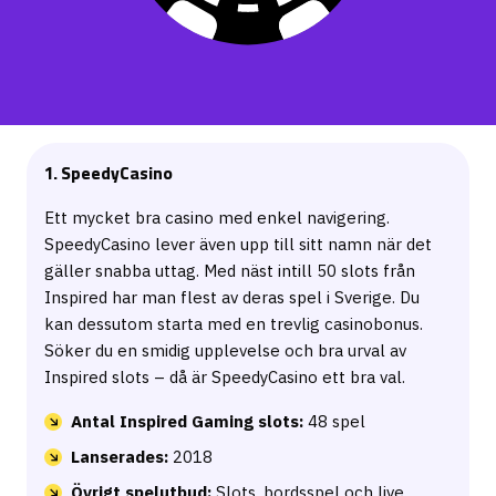
1. SpeedyCasino
Ett mycket bra casino med enkel navigering.
SpeedyCasino lever även upp till sitt namn när det
gäller snabba uttag. Med näst intill 50 slots från
Inspired har man flest av deras spel i Sverige. Du
kan dessutom starta med en trevlig casinobonus.
Söker du en smidig upplevelse och bra urval av
Inspired slots – då är SpeedyCasino ett bra val.
Antal Inspired Gaming slots:
48 spel
Lanserades:
2018
Övrigt spelutbud:
Slots, bordsspel och live