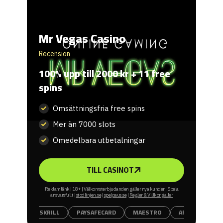
Mr Vegas Casino
Recension
100% upp till 2000 kr + 11 free
spins
Omsättningsfria free spins
Mer än 7000 slots
Omedelbara utbetalningar
TILL CASINOT
Reklamlänk | 18+ | Välkomsterbjudanden gäller nya kunder | Spela
ansvarsfullt |
stodlinjen.se
|
spelpaus.se
|
Regler & Villkor gäller
ERCARD
SKRILL
PAYSAFECARD
MAESTRO
APPLE PAY