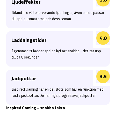
Ljudeffekter
Ibland lite väl enerverande ljudslingor, även om de passar
till spelautomaterna och dess teman.
4.0
Laddningstider
I genomsnitt laddar spelen hyfsat snabbt – det tar upp
till ca 8 sekunder.
3.5
Jackpottar
Inspired Gaming har en del slots som har en funktion med
fasta jackpottar. De har inga progressiva jackpottar.
Inspired Gaming – snabba fakta