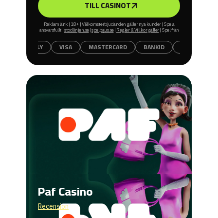
TILL CASINOT
Reklamlänk | 18+ | Välkomsterbjudanden gäller nya kunder | Spela
ansvarsfullt |
stodlinjen.se
|
spelpaus.se
|
Regler & Villkor gäller
| Spel från
Svenska Spel Sport & Casino AB. Åldersgräns 18 år. Stödlinjen 020-81 91
00. Spelalagom.se.
TRUSTLY
VISA
MASTERCARD
BANKID
SWISH
Paf Casino
Recension