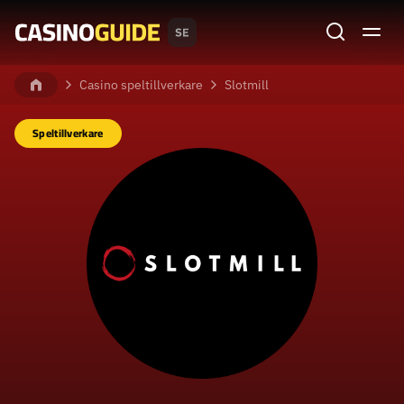
Sök
MENY
Casino speltillverkare
Slotmill
Speltillverkare