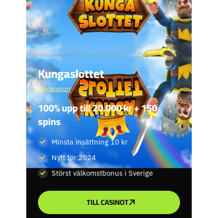
Kungaslottet
Recension
100% upp till 20.000 kr + 150
spins
Minsta insättning 10 kr
Nytt för 2024
Störst välkomstbonus i Sverige
TILL CASINOT