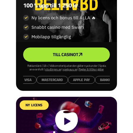
100 % upp till 1 250 kr
Ny licens och bonus till ALLA 🔥
Snabbt casino med Swish
Mobilapp tillgänglig
TILL CASINOT
Reklamlänk | 18+ | Välkomsterbjudanden gäller nya kunder | Spela
ansvarsfullt |
stodlinjen.se
|
spelpaus.se
|
Regler & Villkor gäller
TRUSTLY
VISA
MASTERCARD
APPLE PAY
BANKID
SWISH
NY LICENS