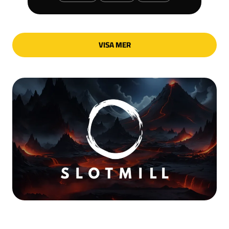
VISA MER