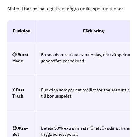
Slotmill har också tagit fram några unika spelfunktioner:
Funktion
Förklaring
💥 Burst
En snabbare variant av autoplay, där två spelrundo
Mode
genomförs per sekund.
⚡️ Fast
Funktion som gör det möjligt för spelaren att gå di
Track
till bonusspelet.
🤑 Xtra-
Betala 50% extra i insats för att öka dina chanser a
Bet
trigga bonusspelet.