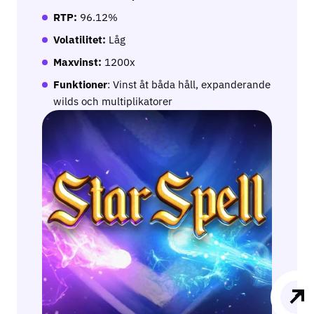
RTP:
96.12%
Volatilitet:
Låg
Maxvinst:
1200x
Funktioner
: Vinst åt båda håll, expanderande
wilds och multiplikatorer