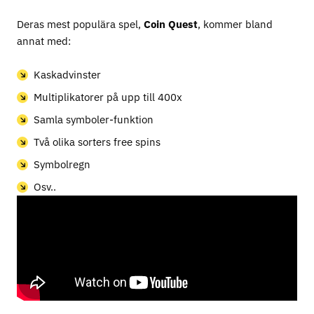
Deras mest populära spel,
Coin Quest
, kommer bland
annat med:
Kaskadvinster
Multiplikatorer på upp till 400x
Samla symboler-funktion
Två olika sorters free spins
Symbolregn
Osv..