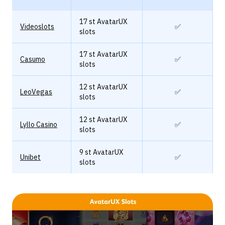
17 st AvatarUX
Ö
Videoslots
✅
slots
c
17 st AvatarUX
F
Casumo
✅
slots
t
12 st AvatarUX
P
LeoVegas
✅
slots
a
12 st AvatarUX
S
Lyllo Casino
✅
slots
v
9 st AvatarUX
E
Unibet
✅
slots
b