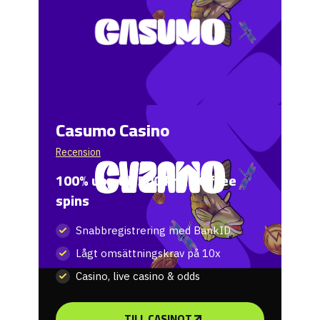
Casumo Casino
Recension
100% upp till 500 kr + 40 free
spins
Snabbregistrering med BankID
Lågt omsättningskrav på 10x
Casino, live casino & odds
TILL CASINOT