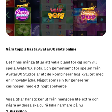
Våra topp 3 bästa AvatarUX slots online
Det finns många titlar att välja bland för dig som vill
spela AvatarUX slots. Och gemensamt för spelen från
AvatarUX Studios är att de kombinerar hög kvalitet med
en innovativ ådra. Något som i sin tur genererar
casinospel med ett högt spelvärde.
Vissa titlar här sticker ut från mängden lite extra och
några av dessa ska du få kika närmare på nu.
1. PiggyPop