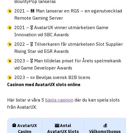
BountyPop lanseras
2021 – 💾 Man lanserar en RGS – en egenutvecklad
Remote Gaming Server
2021 – 🎖️ AvatarUX vinner utmärkelsen Game
Innovation vid SBC Awards
2022 – 🎖️ Tillverkaren får utmärkelsen Slot Supplier
Rising Star vid EGR Awards
2023 – 🎖️ Man tilldelas priset för Årets spelmekanik
vid Game Developer Awards
2023 – 📜 Beviljas svensk B2B licens
Casinon med AvatarUX slots online
Här listar vi våra 5
bästa casinon
där du kan spela slots
från AvatarUX.
🏦 AvatarUX
🎰 Antal
💰
Casino
AvatarUX Slots
Välkomstbonus