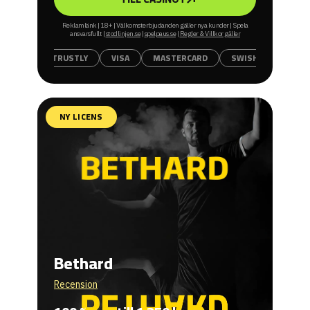
Reklamlänk | 18+ | Välkomsterbjudanden gäller nya kunder | Spela
ansvarsfullt |
stodlinjen.se
|
spelpaus.se
|
Regler & Villkor gäller
TRUSTLY
VISA
MASTERCARD
SWISH
NY LICENS
Bethard
Recension