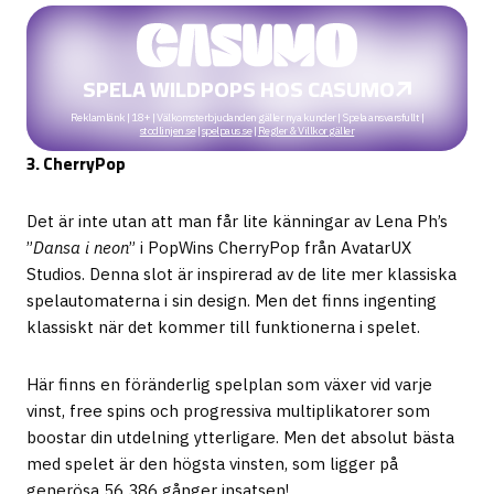
SPELA WILDPOPS HOS CASUMO
Spela Wil
Reklamlänk | 18+ | Välkomsterbjudanden gäller nya kunder | Spela ansvarsfullt |
stodlinjen.se
|
spelpaus.se
|
Regler & Villkor gäller
3. CherryPop
Det är inte utan att man får lite känningar av Lena Ph’s
”
Dansa i neon
” i PopWins CherryPop från AvatarUX
Studios. Denna slot är inspirerad av de lite mer klassiska
spelautomaterna i sin design. Men det finns ingenting
klassiskt när det kommer till funktionerna i spelet.
Här finns en föränderlig spelplan som växer vid varje
vinst, free spins och progressiva multiplikatorer som
boostar din utdelning ytterligare. Men det absolut bästa
med spelet är den högsta vinsten, som ligger på
generösa 56 386 gånger insatsen!