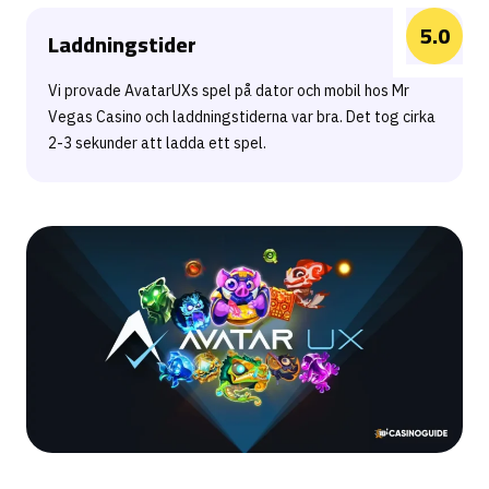
5.0
Laddningstider
Vi provade AvatarUXs spel på dator och mobil hos Mr
Vegas Casino och laddningstiderna var bra. Det tog cirka
2-3 sekunder att ladda ett spel.