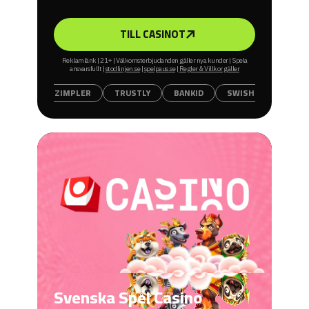
TILL CASINOT
Reklamlänk | 21+ | Välkomsterbjudanden gäller nya kunder | Spela
ansvarsfullt |
stodlinjen.se
|
spelpaus.se
|
Regler & Villkor gäller
ZIMPLER
TRUSTLY
BANKID
SWISH
Svenska Spel Casino