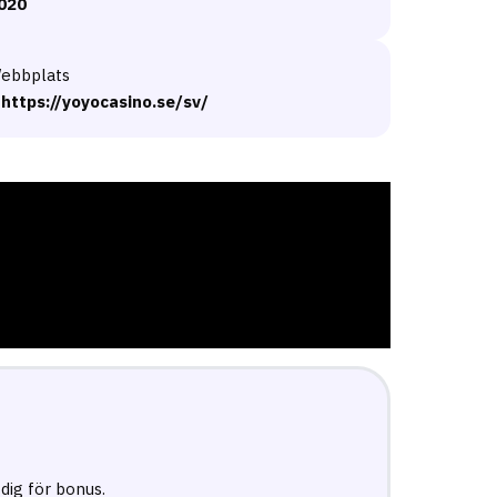
020
ebbplats
 https://yoyocasino.se/sv/
 dig för bonus.