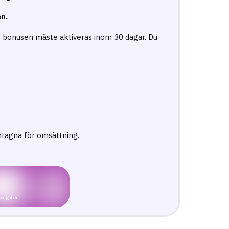
n.
t bonusen måste aktiveras inom 30 dagar. Du
antagna för omsättning.
 casino
kor gäller