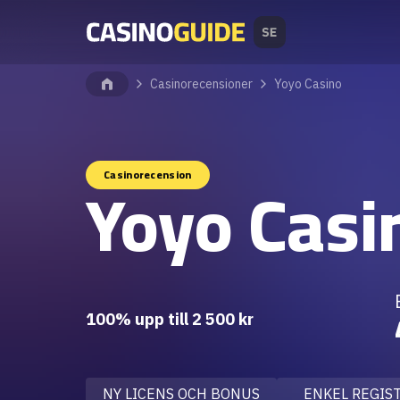
Casinorecensioner
Yoyo Casino
Yoyo Casi
Casinorecension
ALLA CASINON
CASINO MED SWISH
CASINOBONUSAR
CASINOSPEL
CASINO MED BANKID
BONUS UTAN O
100% upp till 2 500 kr
NY LICENS OCH BONUS
ENKEL REGIS