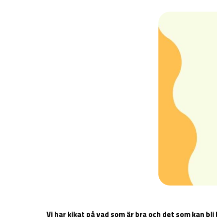
Vi har kikat på vad som är bra och det som kan bli