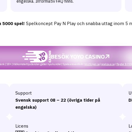
engelska. Informativ FAQ finns.
n 5000 spel!
Spelkoncept Pay N Play och snabba uttag inom 5 min
BESÖK YOYO CASINO
Besök Yoyo
nk | 18+ | Välkomsterbjudanden gäller nya kunder | Spela ansvarsfullt |
stodlinjen.se
|
spelpaus.se
|
Regler & Vill
Support
U
Svensk support 08 – 22 (övriga tider på
D
engelska)
Licens
L