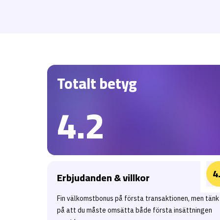
Totalt betyg
4.2
4
Erbjudanden & villkor
Fin välkomstbonus på första transaktionen, men tänk
på att du måste omsätta både första insättningen