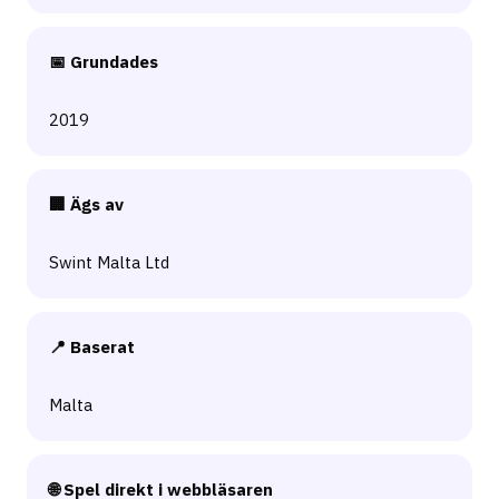
📅 Grundades
2019
🏢 Ägs av
Swint Malta Ltd
📍 Baserat
Malta
🌐 Spel direkt i webbläsaren