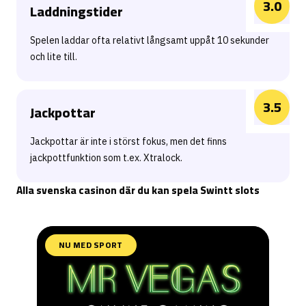
3.0
Laddningstider
Spelen laddar ofta relativt långsamt uppåt 10 sekunder
och lite till.
3.5
Jackpottar
Jackpottar är inte i störst fokus, men det finns
jackpottfunktion som t.ex. Xtralock.
Alla svenska casinon där du kan spela Swintt slots
NU MED SPORT