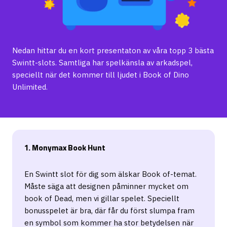
Nedan hittar du en kort presentaton av våra topp 3 bästa
Swintt-slots. Samtliga har spelkänsla av arkadspel,
speciellt när det kommer till ljudet i Book of Dino
Unlimited.
1. Monymax Book Hunt
En Swintt slot för dig som älskar Book of-temat.
Måste säga att designen påminner mycket om
book of Dead, men vi gillar spelet. Speciellt
bonusspelet är bra, där får du först slumpa fram
en symbol som kommer ha stor betydelsen när