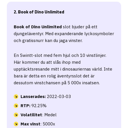
2. Book of Dino Unlimited
Book of Dino Unlimited
slot bjuder på ett
djungeläventyr. Med expanderande lyckosymboler
och gratissnurr kan du jaga vinster.
En Swintt-slot med fem hjul och 10 vinstlinjer.
Här kommer du att slås ihop med
upptäcktsresande mitt i dinosauriernas värld. Inte
bara är detta en rolig äventyrsslot det är
dessutom vinstchansen på 5 000x insatsen.
Lanserades:
2022-03-03
RTP:
92.25%
Volatilitet
: Medel
Max vinst
: 5000x