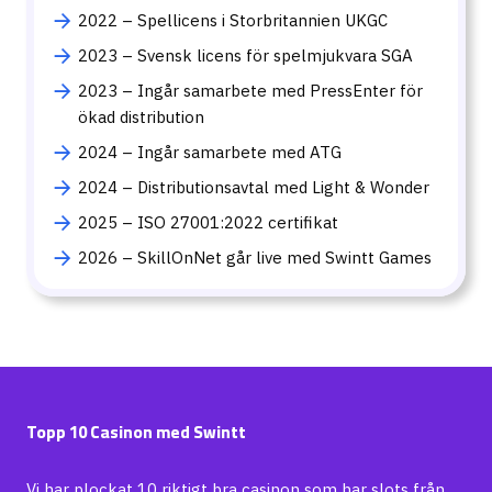
2022 – Spellicens i Storbritannien UKGC
2023 – Svensk licens för spelmjukvara SGA
2023 – Ingår samarbete med PressEnter för
ökad distribution
2024 – Ingår samarbete med ATG
2024 – Distributionsavtal med Light & Wonder
2025 – ISO 27001:2022 certifikat
2026 – SkillOnNet går live med Swintt Games
Topp 10 Casinon med Swintt
Vi har plockat 10 riktigt bra casinon som har slots från