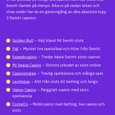
Swintt Games på menyn. Kika in på nedan listan och
strax under har du en genomgång av våra absoluta topp
3 Swintt casinon.
Golden Bull
– Välj bland 94 Swintt slots
Paf
– Mycket bra spelutbud och titlar från Swintt
Speedycasino
– Tredje bästa Swintt-slots casinot
Mr Vegas Casino
– Största utbudet av slots online
Casinostugan
– Trevlig spelkänsla och många spel
LeoVegas
– Allt från slots till betting och bingo
Happy Casino
– Färgglatt casino med skön
spelkänsla
ComeOn
– Mobilcasino med betting, live casino och
slots