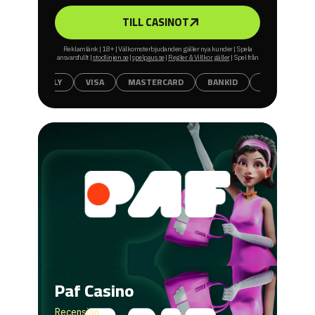
TILL CASINOT
Reklamlänk | 18+ | Välkomsterbjudanden gäller nya kunder | Spela
ansvarsfullt |
stodlinjen.se
|
spelpaus.se
|
Regler & Villkor gäller
| Spel från
Svenska Spel Sport & Casino AB. Åldersgräns 18 år. Stödlinjen 020-81 91
00. Spelalagom.se.
TRUSTLY
VISA
MASTERCARD
BANKID
SWISH
Paf Casino
Recension