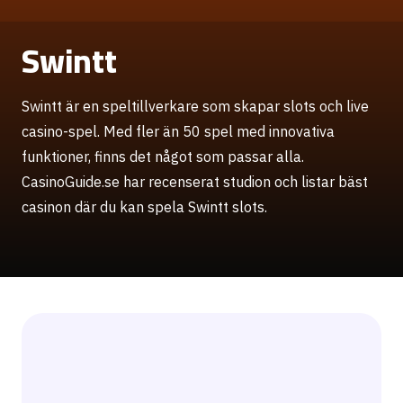
Swintt
Swintt är en speltillverkare som skapar slots och live
casino-spel. Med fler än 50 spel med innovativa
funktioner, finns det något som passar alla.
CasinoGuide.se har recenserat studion och listar bäst
casinon där du kan spela Swintt slots.