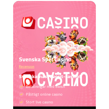
Svenska Spel Casino
Recension
Svenskarnas favorit-casino!
Betalningar med Swish
Pålitligt online casino
Stort live casino