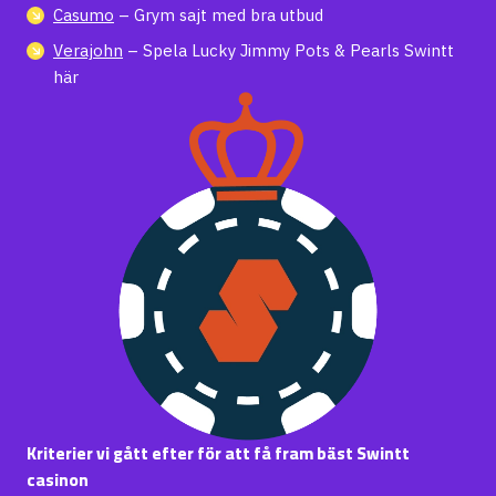
Casumo
– Grym sajt med bra utbud
Verajohn
– Spela Lucky Jimmy Pots & Pearls Swintt
här
Kriterier vi gått efter för att få fram bäst Swintt
casinon