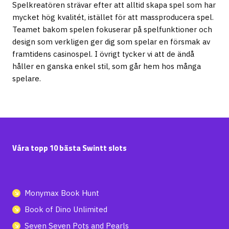
Spelkreatören strävar efter att alltid skapa spel som har
mycket hög kvalitét, istället för att massproducera spel.
Teamet bakom spelen fokuserar på spelfunktioner och
design som verkligen ger dig som spelar en försmak av
framtidens casinospel. I övrigt tycker vi att de ändå
håller en ganska enkel stil, som går hem hos många
spelare.
Våra topp 10 bästa Swintt slots
Monymax Book Hunt
Book of Dino Unlimited
Seven Seven Pots and Pearls