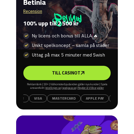
Betinia
Recension
100% upp till 2 500 kr
Ny licens och bonus till ALLA 🔥
Unikt spelkoncept – samla på städer
Uttag på max 5 minuter med Swish
TILL CASINOT
Reklamlänk | 18+ | Välkomsterbjudanden gäller nya kunder | Spela
ansvarsfullt |
stodlinjen.se
|
spelpaus.se
|
Regler & Villkor gäller
ZIMPLER
VISA
MASTERCARD
APPLE PAY
SWISH