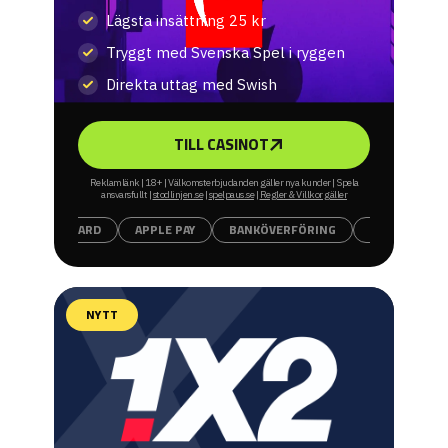
Lägsta insättning 25 kr
Tryggt med Svenska Spel i ryggen
Direkta uttag med Swish
TILL CASINOT
Reklamlänk | 18+ | Välkomsterbjudanden gäller nya kunder | Spela
ansvarsfullt |
stodlinjen.se
|
spelpaus.se
|
Regler & Villkor gäller
MASTERCARD
APPLE PAY
BANKÖVERFÖRING
BANKID
NYTT