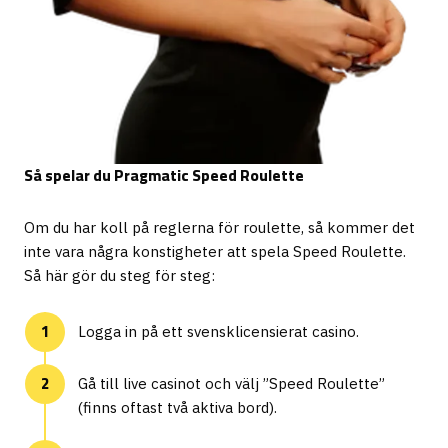
Så spelar du Pragmatic Speed Roulette
Om du har koll på reglerna för roulette, så kommer det
inte vara några konstigheter att spela Speed Roulette.
Så här gör du steg för steg:
Logga in på ett svensklicensierat casino.
Gå till live casinot och välj ”Speed Roulette”
(finns oftast två aktiva bord).