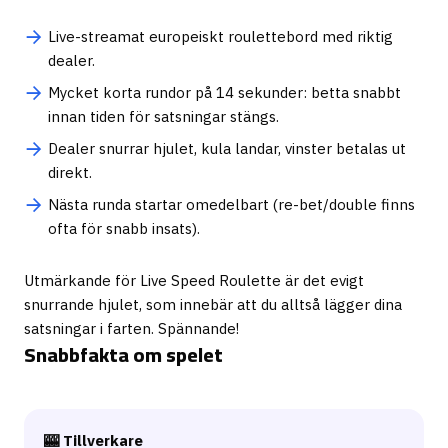
Live-streamat europeiskt roulettebord med riktig
dealer.
Mycket korta rundor på 14 sekunder: betta snabbt
innan tiden för satsningar stängs.
Dealer snurrar hjulet, kula landar, vinster betalas ut
direkt.
Nästa runda startar omedelbart (re-bet/double finns
ofta för snabb insats).
Utmärkande för Live Speed Roulette är det evigt
snurrande hjulet, som innebär att du alltså lägger dina
satsningar i farten. Spännande!
Snabbfakta om spelet
🎰 Tillverkare