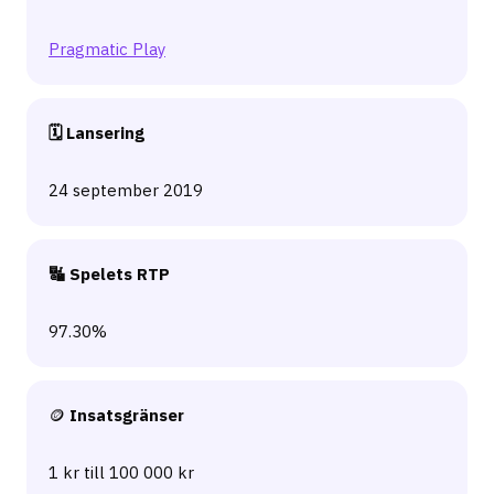
Pragmatic Play
🗓️ Lansering
24 september 2019
🔣 Spelets RTP
97.30%
🪙
Insatsgränser
1 kr till 100 000 kr