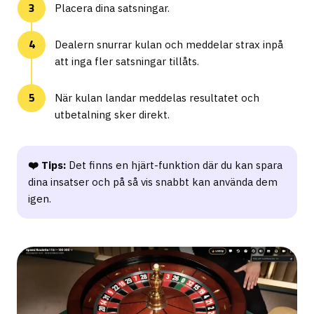
Placera dina satsningar.
Dealern snurrar kulan och meddelar strax inpå
att inga fler satsningar tillåts.
När kulan landar meddelas resultatet och
utbetalning sker direkt.
❤️ Tips:
Det finns en hjärt-funktion där du kan spara
dina insatser och på så vis snabbt kan använda dem
igen.