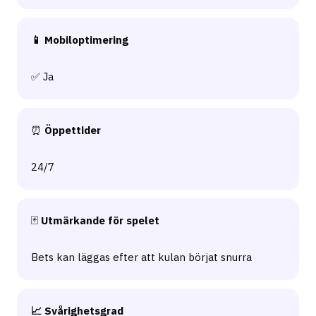
📱 Mobiloptimering
✅ Ja
⏰
Öppettider
24/7
🃏
Utmärkande för spelet
Bets kan läggas efter att kulan börjat snurra
📈 Svårighetsgrad