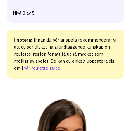
Nivå 3 av 5
ℹ️ Notera:
Innan du börjar spela rekommenderar vi
att du ser till att ha grundläggande kunskap om
roulette-regler, för att få ut så mycket som
möjligt av spelet. De kan du enkelt uppdatera dig
om i
vår roulette guide
.