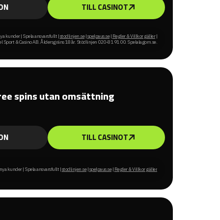
ON
TILL CASINOT
 kunder | Spela ansvarsfullt |
stodlinjen.se
|
spelpaus.se
|
Regler & Villkor gäller
|
el Sport & Casino AB. Åldersgräns 18 år. Stödlinjen 020-81 91 00. Spelalagom.se.
ree spins utan omsättning
ON
TILL CASINOT
a kunder | Spela ansvarsfullt |
stodlinjen.se
|
spelpaus.se
|
Regler & Villkor gäller