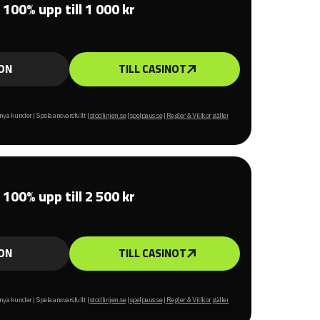
100% upp till 1 000 kr
ON
TILL CASINOT
a kunder | Spela ansvarsfullt |
stodlinjen.se
|
spelpaus.se
|
Regler & Villkor gäller
100% upp till 2 500 kr
ON
TILL CASINOT
a kunder | Spela ansvarsfullt |
stodlinjen.se
|
spelpaus.se
|
Regler & Villkor gäller