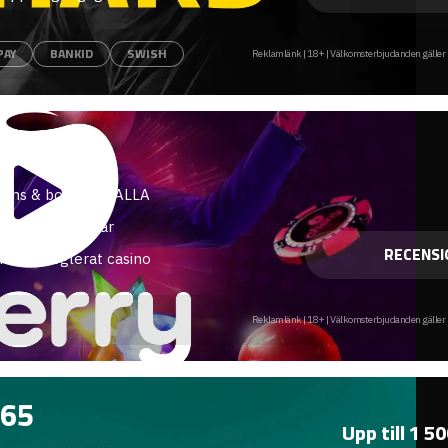
PAY
BANKID
SWISH
Reklamlänk | 18+ | Välkomsterbjudanden gäller ny
ry Casino
cens & bonus till ALLA
ta utbetalningar
RECENSI
t och reglerat casino
Reklamlänk | 18+ | Välkomsterbjudanden gäller ny
365
Upp till 1 5