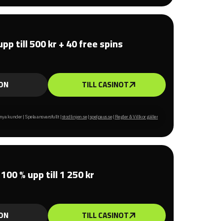
pp till 500 kr + 40 free spins
ON
TILL CASINOT
a kunder | Spela ansvarsfullt |
stodlinjen.se
|
spelpaus.se
|
Regler & Villkor gäller
100 % upp till 1 250 kr
ON
TILL CASINOT