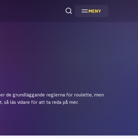
MENY
Sök
öljer de grundläggande reglerna för roulette, men
 så läs vidare för att ta reda på mer.