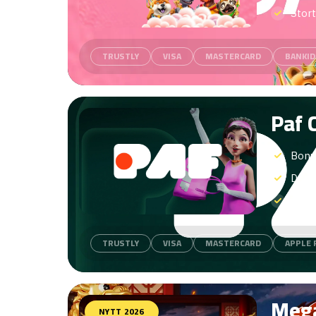
Stort
TRUSTLY
VISA
MASTERCARD
BANKID
Paf 
Bonu
Doner
Snabb
TRUSTLY
VISA
MASTERCARD
APPLE 
Mega
NYTT 2026