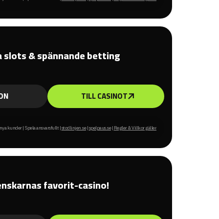
a slots & spännande betting
ON
TILL CASINOT
a kunder | Spela ansvarsfullt |
stodlinjen.se
|
spelpaus.se
|
Regler & Villkor gäller
nskarnas favorit-casino!