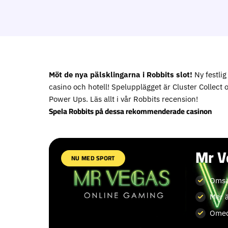
Möt de nya pälsklingarna i Robbits slot!
Ny festli
casino och hotell! Spelupplägget är Cluster Collect
Power Ups. Läs allt i vår Robbits recension!
Spela Robbits på dessa rekommenderade casinon
Mr V
NU MED SPORT
Omsät
Mer ä
Omed