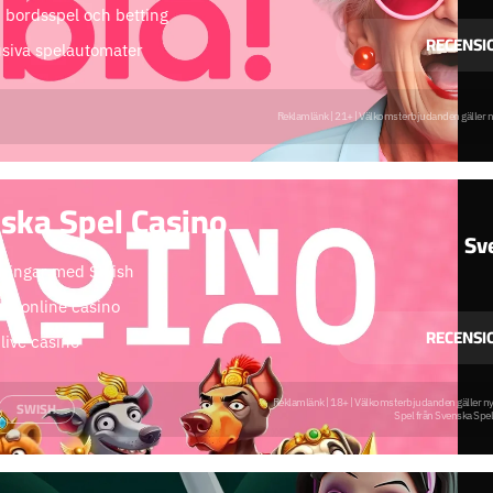
, bordsspel och betting
RECENSI
usiva spelautomater
Reklamlänk | 21+ | Välkomsterbjudanden gäller ny
ska Spel Casino
Sv
lningar med Swish
ligt online casino
RECENSI
 live casino
Reklamlänk | 18+ | Välkomsterbjudanden gäller nya
SWISH
Spel från Svenska Spe