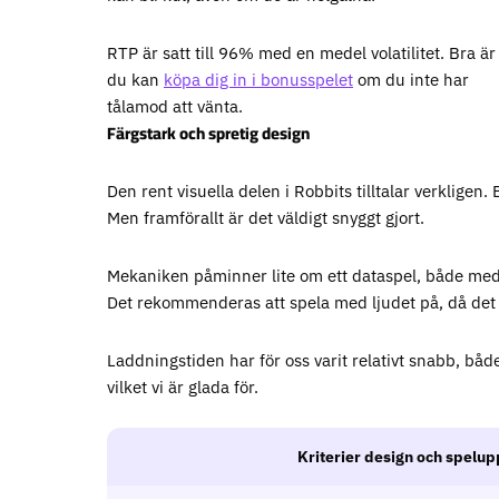
RTP är satt till 96% med en medel volatilitet. Bra är 
du kan
köpa dig in i bonusspelet
om du inte har
tålamod att vänta.
Färgstark och spretig design
Den rent visuella delen i Robbits tilltalar verklige
Men framförallt är det väldigt snyggt gjort.
Mekaniken påminner lite om ett dataspel, både med
Det rekommenderas att spela med ljudet på, då det gö
Laddningstiden har för oss varit relativt snabb, båd
vilket vi är glada för.
Kriterier design och spelup