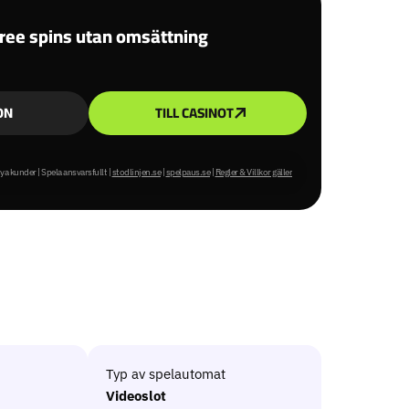
free spins utan omsättning
ON
TILL CASINOT
a kunder | Spela ansvarsfullt |
stodlinjen.se
|
spelpaus.se
|
Regler & Villkor gäller
Typ av spelautomat
Videoslot