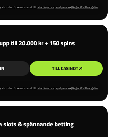
MIFINITY
BANKÖVERFÖRING
BANKID
SWISH
a kunder | Spela ansvarsfullt |
stodlinjen.se
|
spelpaus.se
|
Regler & Villkor gäller
pp till 20.000 kr + 150 spins
ON
TILL CASINOT
a kunder | Spela ansvarsfullt |
stodlinjen.se
|
spelpaus.se
|
Regler & Villkor gäller
a slots & spännande betting