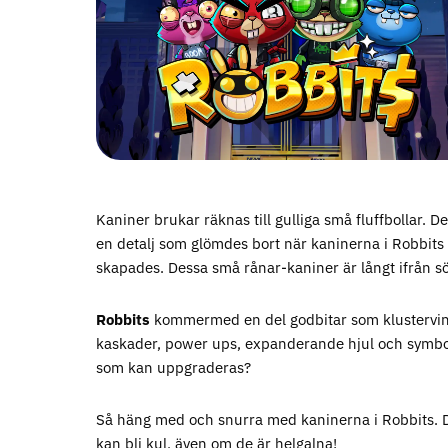
Kaniner brukar räknas till gulliga små fluffbollar. De
en detalj som glömdes bort när kaninerna i Robbits 
skapades. Dessa små rånar-kaniner är långt ifrån sö
Robbits
kommermed en del godbitar som klustervin
kaskader, power ups, expanderande hjul och symbo
som kan uppgraderas?
Så häng med och snurra med kaninerna i Robbits. 
kan bli kul, även om de är helgalna!