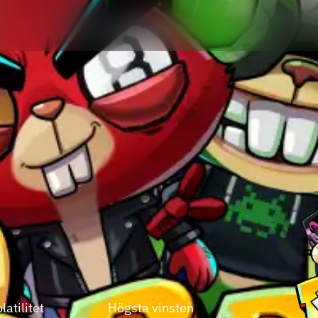
CASINO UTAN KONTO
FREE SPINS
MSÄTTNINGSKRAV
latilitet
Högsta vinsten