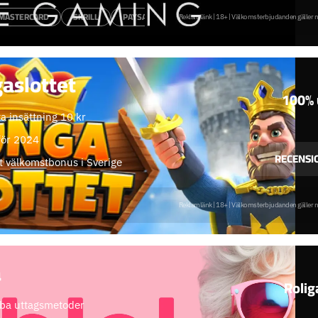
MASTERCARD
SKRILL
PAYSAFECARD
MAESTRO
APPLE PAY
Reklamlänk | 18+ | Välkomsterbjudanden gäller ny
aslottet
100% u
a insättning 10 kr
för 2024
RECENSI
t välkomstbonus i Sverige
Reklamlänk | 18+ | Välkomsterbjudanden gäller ny
a
Rolig
ba uttagsmetoder