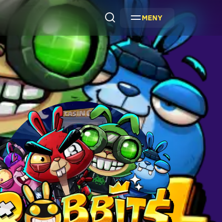
MENY
Sök