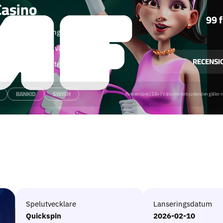
Casino
99 
s utan omsättning
ar överskott till välgörenhet
RECENSI
ast uttag i vårt test
BANKID
SWISH
Reklamlänk | 18+ | Välkomsterbjudanden gäller ny
Spelutvecklare
Lanseringsdatum
Quickspin
2026-02-10