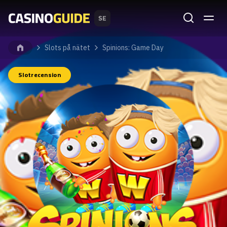
Sök
MENY
Slots på nätet
Spinions: Game Day
Slotrecension