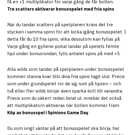
få en +1 multiplikator för varje gång de får bollen.
Tre scatters aktiverar bonusspelet med fria spins
När du landar scatters på spelplanen krävs det tre
stycken i samma spinn för att kicka igång bonusspelet. I
detta får du 10 fria spins, vilka dessutom kan fyllas på.
Varje gång en gyllene pokal landar på spelets femte
hjul under bonusrundan, fylls antalet spins på med +5.
Alla wilds som landar på spelplanen under bonusspelet
kommer stanna kvar tills dina fria spins tagit slut. Precis
som under grundspelet rör de sig runt på hjulen – och
två eller fler wilds börjar även sparka boll till varandra.
Precis som du säkert redan listat ut, innebär det också
att multiplikatorn aktiveras när bollen kommer fram.
Köp av bonusspel i Spinions Game Day
Du som ivrigt väntar på att bonusspelet ska börja, har