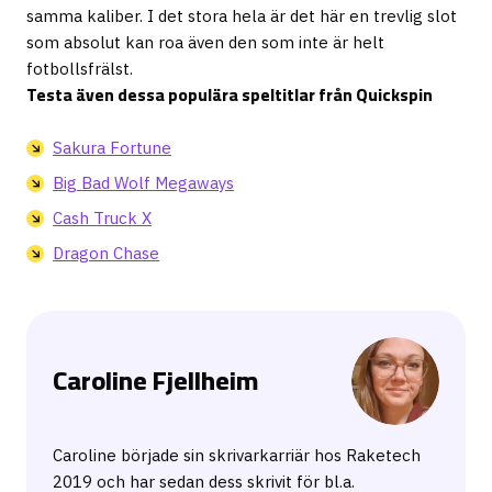
samma kaliber. I det stora hela är det här en trevlig slot
som absolut kan roa även den som inte är helt
fotbollsfrälst.
Testa även dessa populära speltitlar från Quickspin
Sakura Fortune
Big Bad Wolf Megaways
Cash Truck X
Dragon Chase
Caroline Fjellheim
Caroline började sin skrivarkarriär hos Raketech
2019 och har sedan dess skrivit för bl.a.