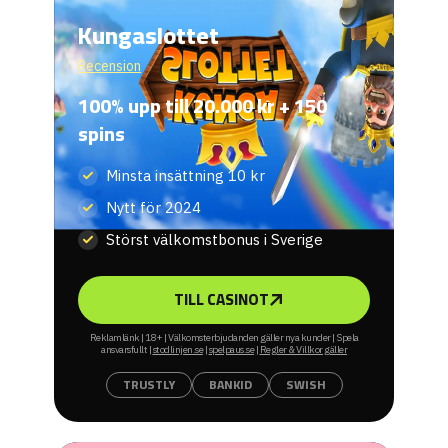
Kungaslottet
Recension
100% upp till 20.000 kr + 150
spins
Minsta insättning 10 kr
Nytt för 2024
Störst välkomstbonus i Sverige
TILL CASINOT
Reklamlänk | 18+ | Välkomsterbjudanden gäller nya kunder | Spela
ansvarsfullt |
stodlinjen.se
|
spelpaus.se
|
Regler & Villkor gäller
TRUSTLY
BANKID
SWISH