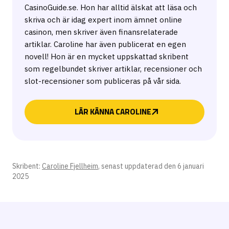
CasinoGuide.se. Hon har alltid älskat att läsa och
skriva och är idag expert inom ämnet online
casinon, men skriver även finansrelaterade
artiklar. Caroline har även publicerat en egen
novell! Hon är en mycket uppskattad skribent
som regelbundet skriver artiklar, recensioner och
slot-recensioner som publiceras på vår sida.
LÄR KÄNNA CAROLINE
Skribent:
Caroline Fjellheim
, senast uppdaterad den 6 januari
2025