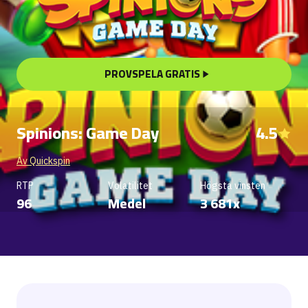
PROVSPELA GRATIS
Spinions: Game Day
4.5
Av Quickspin
RTP
Volatilitet
Högsta vinsten
96
Medel
3 681x