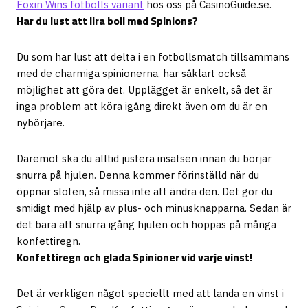
Foxin Wins fotbolls variant
hos oss på CasinoGuide.se.
Har du lust att lira boll med Spinions?
Du som har lust att delta i en fotbollsmatch tillsammans
med de charmiga spinionerna, har såklart också
möjlighet att göra det. Upplägget är enkelt, så det är
inga problem att köra igång direkt även om du är en
nybörjare.
Däremot ska du alltid justera insatsen innan du börjar
snurra på hjulen. Denna kommer förinställd när du
öppnar sloten, så missa inte att ändra den. Det gör du
smidigt med hjälp av plus- och minusknapparna. Sedan är
det bara att snurra igång hjulen och hoppas på många
konfettiregn.
Konfettiregn och glada Spinioner vid varje vinst!
Det är verkligen något speciellt med att landa en vinst i