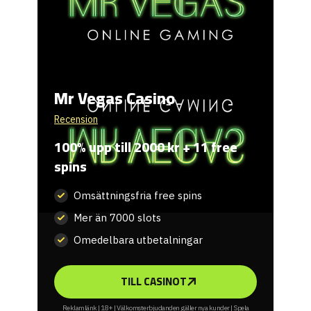
Mr Vegas Casino
Recension
100% upp till 2000 kr + 11 free
spins
Omsättningsfria free spins
Mer än 7000 slots
Omedelbara utbetalningar
TILL CASINOT
Reklamlänk | 18+ | Välkomsterbjudanden gäller nya kunder | Spela