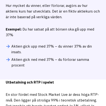
Hur mycket du vinner, eller förlorar, avgörs av hur
aktiens kurs har utvecklats. Det är en fiktiv aktiekurs och
är inte baserad på verkliga värden.
Exempel:
Du har satsat på att börsen ska gå upp med
37%
Aktien gick upp med 37% – du vinner 37% av din
insats.
Aktien gick ned med 37% – du förlorar samma
procent
Utbetalning och RTP i spelet
En stor fördel med Stock Market Live är dess höga RTP-
nivå. Den ligger på otroliga 99% i teoretisk utbetalning.
Det innebär att husets övertag endast är 1%, vilket är