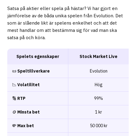
Satsa på aktier eller spela på hästar? Vi har gjort en
jämförelse av de båda unika spelen från Evolution. Det
som är slående likt är spelens enkelhet och att det
mest handlar om att bestämma sig för vad man ska
satsa på och köra.
Spelets egenskaper
Stock Market Live
📜
Speltillverkare
Evolution
📉
Volatilitet
Hög
🔢
RTP
99%
🪙
Minsta bet
1 kr
💸
Max bet
50 000 kr