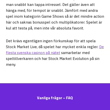
man snabbt kan tappa intresset. Det gäller även att
hänga med, för tempot är snabbt. Jämfört med andra
spel inom kategorin Game Shows så är det mindre action
här och saknas bonusspel och multiplikatorer. Spelet är
kul att testa på, men inte vår absoluta favorit.
Det krävs egentligen ingen förkunskap för att spela
Stock Market Live, då spelet har mycket enkla regler.
De
flesta svenska casinon på nätet
samarbetar med
speltillverkaren och har Stock Market Evolution på sin
meny.
Vanliga frågor – FAQ