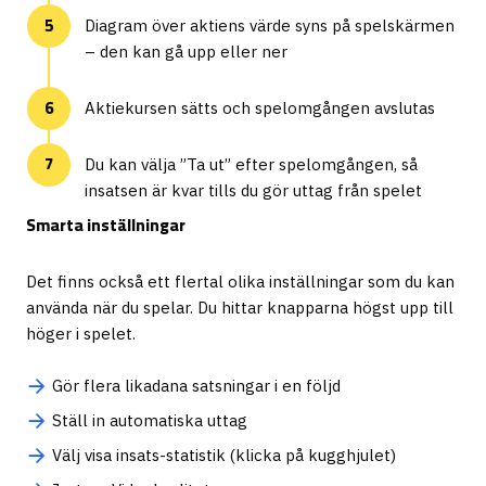
Diagram över aktiens värde syns på spelskärmen
– den kan gå upp eller ner
Aktiekursen sätts och spelomgången avslutas
Du kan välja ”Ta ut” efter spelomgången, så
insatsen är kvar tills du gör uttag från spelet
Smarta inställningar
Det finns också ett flertal olika inställningar som du kan
använda när du spelar. Du hittar knapparna högst upp till
höger i spelet.
Gör flera likadana satsningar i en följd
Ställ in automatiska uttag
Välj visa insats-statistik (klicka på kugghjulet)