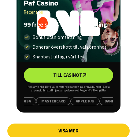
Paf Casino
Recension
99 free spins utan omsättning
Bonus utan omsättning
Donerar överskott till välgörenhet
Snabbast uttag i vårt test
TILL CASINOT
Reklamlänk | 18+ | Välkomsterbjudanden gäller nya kunder | Spela
ansvarsfullt |
stodlinjen.se
|
spelpaus.se
|
Regler & Villkor gäller
RUSTLY
VISA
MASTERCARD
APPLE PAY
BANKID
SWI
VISA MER