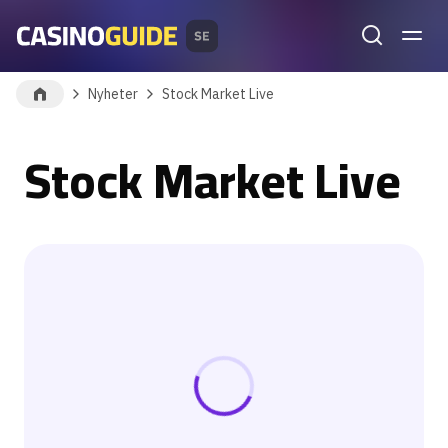
Sök
MENY
Nyheter
Stock Market Live
Stock Market Live