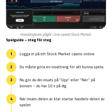
Handelsfasen pågår i live-spelet Stock Market.
Spelguide – steg för steg
Logga in på ett Stock Market casino online
Du måste göra en insättning för att kunna spela
Nu gör du din insats på ”Upp” eller ”Ner” på
börsen – du har 10 s på dig
När insats-delen är klar startar handels-delen av
spelet