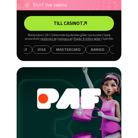
Stort live casino
TILL CASINOT
Reklamlänk | 18+ | Välkomsterbjudanden gäller nya kunder | Spela
ansvarsfullt |
stodlinjen.se
|
spelpaus.se
|
Regler & Villkor gäller
| Spel från
Svenska Spel Sport & Casino AB. Åldersgräns 18 år. Stödlinjen 020-81 91
00. Spelalagom.se.
TRUSTLY
VISA
MASTERCARD
BANKID
SWISH