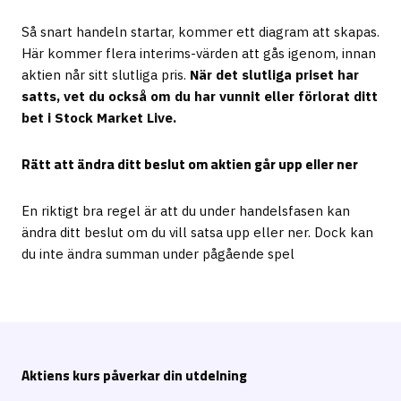
Så snart handeln startar, kommer ett diagram att skapas.
Här kommer flera interims-värden att gås igenom, innan
aktien når sitt slutliga pris.
När det slutliga priset har
satts, vet du också om du har vunnit eller förlorat ditt
bet i Stock Market Live.
Rätt att ändra ditt beslut om aktien går upp eller ner
En riktigt bra regel är att du under handelsfasen kan
ändra ditt beslut om du vill satsa upp eller ner. Dock kan
du inte ändra summan under pågående spel
Aktiens kurs påverkar din utdelning