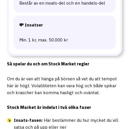
Består av en insats-del och en handels-del
💸
Insatser
Min. 1 kr, max. 50.000 kr
Så spelar du och om Stock Market regler
Om du är van att hänga på börsen så vet du att tempot
här är högt. Volatiliteten kan vara hög och både spikar
och krascher kan komma hastigt och oväntat.
Stock Market är indelat i två olika faser
Insats-fasen:
Här bestämmer du hur mycket du vill
satsa och på upp eller ner