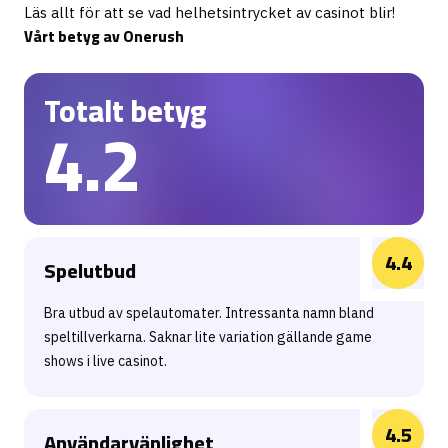
Läs allt för att se vad helhetsintrycket av casinot blir!
Vårt betyg av Onerush
Totalt betyg
4.2
4.4
Spelutbud
Bra utbud av spelautomater. Intressanta namn bland
speltillverkarna. Saknar lite variation gällande game
shows i live casinot.
4.5
Användarvänlighet