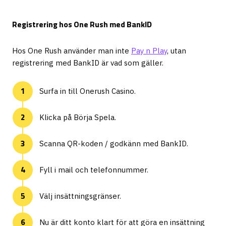
Registrering hos One Rush med BankID
Hos One Rush använder man inte
Pay n Play
, utan
registrering med BankID är vad som gäller.
Surfa in till Onerush Casino.
Klicka på Börja Spela.
Scanna QR-koden / godkänn med BankID.
Fyll i mail och telefonnummer.
Välj insättningsgränser.
Nu är ditt konto klart för att göra en insättning