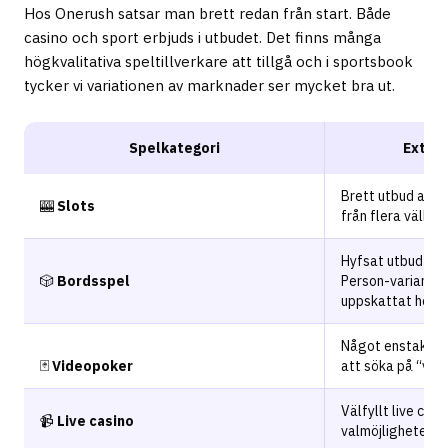
Hos Onerush satsar man brett redan från start. Både
casino och sport erbjuds i utbudet. Det finns många
högkvalitativa speltillverkare att tillgå och i sportsbook
tycker vi variationen av marknader ser mycket bra ut.
Spelkategori
Extra 
Brett utbud av 
🎰
Slots
från flera välkän
Hyfsat utbud av b
🎲
Bordsspel
Person-varianter,
uppskattat hos 
Något enstaka sp
🃏
Videopoker
att söka på “vid
Välfyllt live cas
📹
Live casino
valmöjligheter