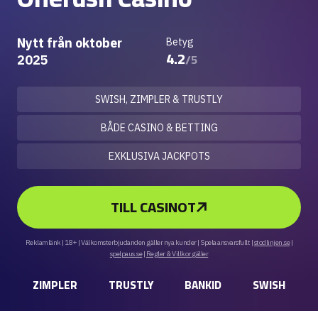
Nytt från oktober
Betyg
4.2
/5
2025
SWISH, ZIMPLER & TRUSTLY
BÅDE CASINO & BETTING
EXKLUSIVA JACKPOTS
TILL CASINOT
Reklamlänk | 18+ | Välkomsterbjudanden gäller nya kunder | Spela ansvarsfullt |
stodlinjen.se
|
spelpaus.se
|
Regler & Villkor gäller
ZIMPLER
TRUSTLY
BANKID
SWISH