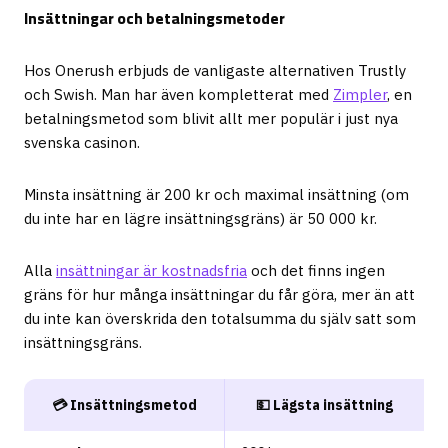
Insättningar och betalningsmetoder
Hos Onerush erbjuds de vanligaste alternativen Trustly
och Swish. Man har även kompletterat med
Zimpler
, en
betalningsmetod som blivit allt mer populär i just nya
svenska casinon.
Minsta insättning är 200 kr och maximal insättning (om
du inte har en lägre insättningsgräns) är 50 000 kr.
Alla
insättningar är kostnadsfria
och det finns ingen
gräns för hur många insättningar du får göra, mer än att
du inte kan överskrida den totalsumma du själv satt som
insättningsgräns.
💳 Insättningsmetod
💵 Lägsta insättning