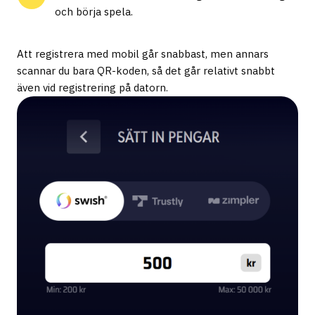
och börja spela.
Att registrera med mobil går snabbast, men annars
scannar du bara QR-koden, så det går relativt snabbt
även vid registrering på datorn.