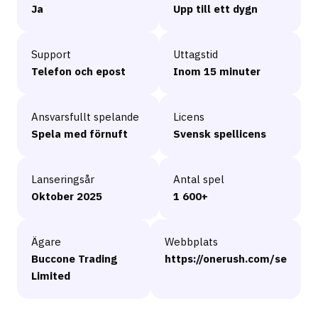
Ja
Upp till ett dygn
Support
Uttagstid
Telefon och epost
Inom 15 minuter
Ansvarsfullt spelande
Licens
Spela med förnuft
Svensk spellicens
Lanseringsår
Antal spel
Oktober 2025
1 600+
Ägare
Webbplats
Buccone Trading
https://onerush.com/se
Limited