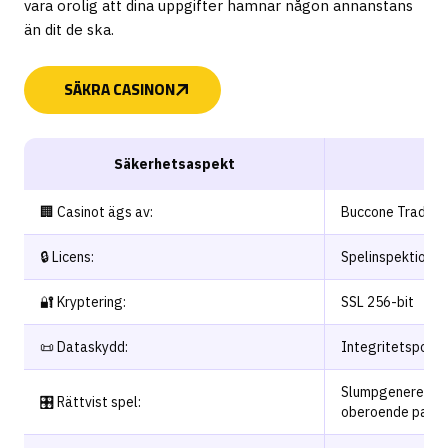
vara orolig att dina uppgifter hamnar någon annanstans
än dit de ska.
SÄKRA CASINON
Säkerhetsaspekt
🏢 Casinot ägs av:
Buccone Trading 
🔒 Licens:
Spelinspektionen
🔐 Kryptering:
SSL 256-bit
📜 Dataskydd:
Integritetspolic
Slumpgenererade
🎛️ Rättvist spel:
oberoende part