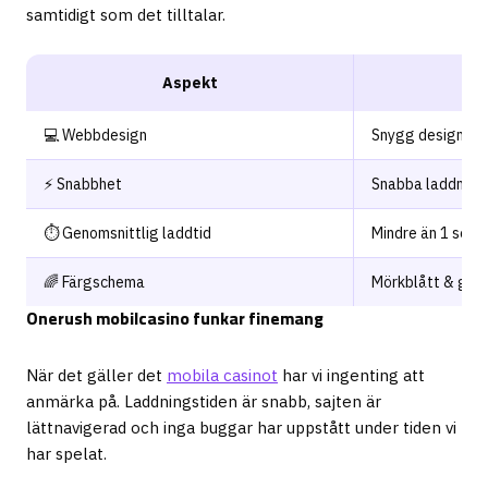
samtidigt som det tilltalar.
Aspekt
B
💻 Webbdesign
Snygg design, rel
⚡ Snabbhet
Snabba laddning
⏱️ Genomsnittlig laddtid
Mindre än 1 seku
🌈 Färgschema
Mörkblått & gult
Onerush mobilcasino funkar finemang
När det gäller det
mobila casinot
har vi ingenting att
anmärka på. Laddningstiden är snabb, sajten är
lättnavigerad och inga buggar har uppstått under tiden vi
har spelat.