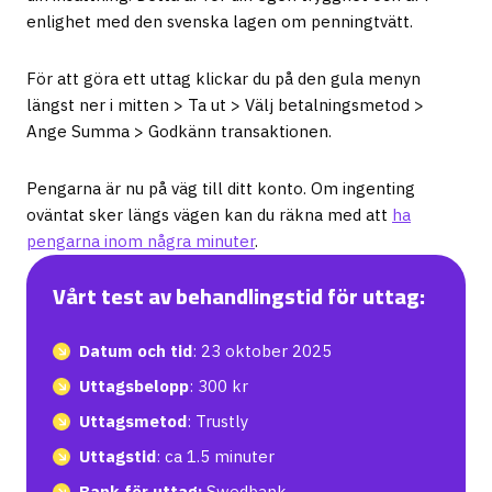
enlighet med den svenska lagen om penningtvätt.
För att göra ett uttag klickar du på den gula menyn
längst ner i mitten > Ta ut > Välj betalningsmetod >
Ange Summa > Godkänn transaktionen.
Pengarna är nu på väg till ditt konto. Om ingenting
oväntat sker längs vägen kan du räkna med att
ha
pengarna inom några minuter
.
Vårt test av behandlingstid för uttag:
Datum och tid
: 23 oktober 2025
Uttagsbelopp
: 300 kr
Uttagsmetod
: Trustly
Uttagstid
: ca 1.5 minuter
Bank för uttag:
Swedbank