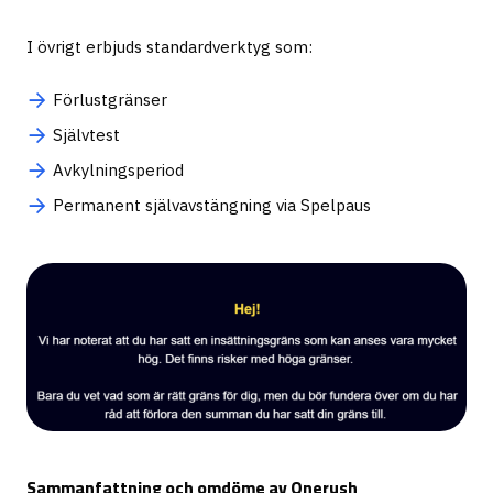
I övrigt erbjuds standardverktyg som:
Förlustgränser
Självtest
Avkylningsperiod
Permanent självavstängning via Spelpaus
Sammanfattning och omdöme av Onerush