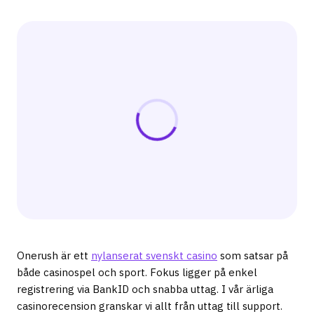
Onerush är ett
nylanserat svenskt casino
som satsar på
både casinospel och sport. Fokus ligger på enkel
registrering via BankID och snabba uttag. I vår ärliga
casinorecension granskar vi allt från uttag till support.