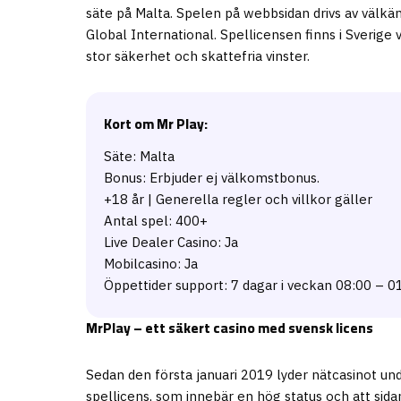
säte på Malta. Spelen på webbsidan drivs av välkä
Global International. Spellicensen finns i Sverige 
stor säkerhet och skattefria vinster.
Kort om Mr Play:
Säte: Malta
Bonus: Erbjuder ej välkomstbonus.
+18 år | Generella regler och villkor gäller
Antal spel: 400+
Live Dealer Casino: Ja
Mobilcasino: Ja
Öppettider support: 7 dagar i veckan 08:00 – 01
MrPlay – ett säkert casino med svensk licens
Sedan den första januari 2019 lyder nätcasinot un
spellicens, som innebär en hög status och att sidan