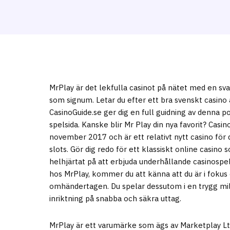
MrPlay är det lekfulla casinot på nätet med en sv
som signum. Letar du efter ett bra svenskt casino 
CasinoGuide.se ger dig en full guidning av denna p
spelsida. Kanske blir Mr Play din nya favorit? Casin
november 2017 och är ett relativt nytt casino för 
slots. Gör dig redo för ett klassiskt online casino 
helhjärtat på att erbjuda underhållande casinospe
hos MrPlay, kommer du att känna att du är i fokus 
omhändertagen. Du spelar dessutom i en trygg mi
inriktning på snabba och säkra uttag.
MrPlay är ett varumärke som ägs av Marketplay Ltd