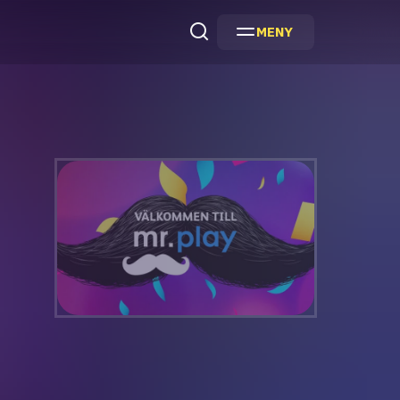
MENY
Sök