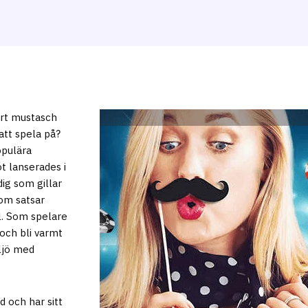
art mustasch
att spela på?
opulära
ot lanserades i
dig som gillar
som satsar
l. Som spelare
och bli varmt
ljö med
 och har sitt