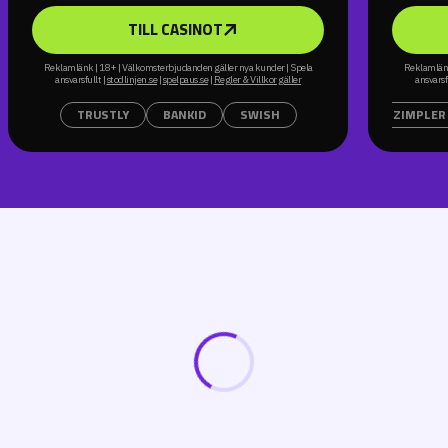
TILL CASINOT
Reklamlänk | 18+ | Välkomsterbjudanden gäller nya kunder | Spela
Reklamlänk
ansvarsfullt |
stodlinjen.se
|
spelpaus.se
|
Regler & Villkor gäller
ansvarsf
AY
MIFINITY
TRUSTLY
BANKÖVERFÖRING
BANKID
SWISH
BANKID
SWISH
ZIMPLER