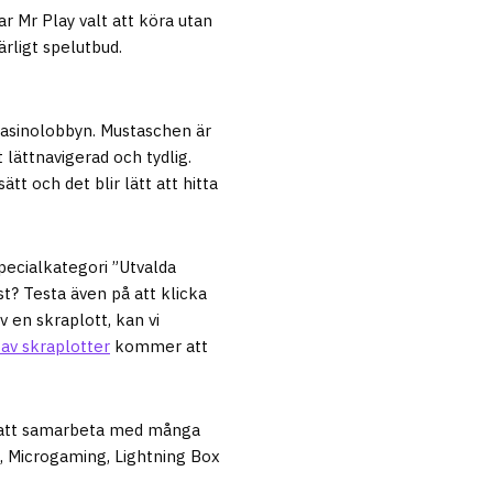
r Mr Play valt att köra utan
ärligt spelutbud.
casinolobbyn. Mustaschen är
 lättnavigerad och tydlig.
t och det blir lätt att hitta
pecialkategori ”Utvalda
t? Testa även på att klicka
v en skraplott, kan vi
 av skraplotter
kommer att
lt att samarbeta med många
a, Microgaming, Lightning Box