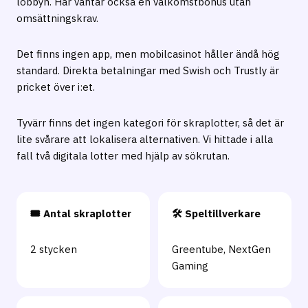
lobbyn. Här väntar också en välkomstbonus utan
omsättningskrav.
Det finns ingen app, men mobilcasinot håller ändå hög
standard. Direkta betalningar med Swish och Trustly är
pricket över i:et.
Tyvärr finns det ingen kategori för skraplotter, så det är
lite svårare att lokalisera alternativen. Vi hittade i alla
fall två digitala lotter med hjälp av sökrutan.
🎟️ Antal skraplotter
🛠️ Speltillverkare
2 stycken
Greentube, NextGen
Gaming