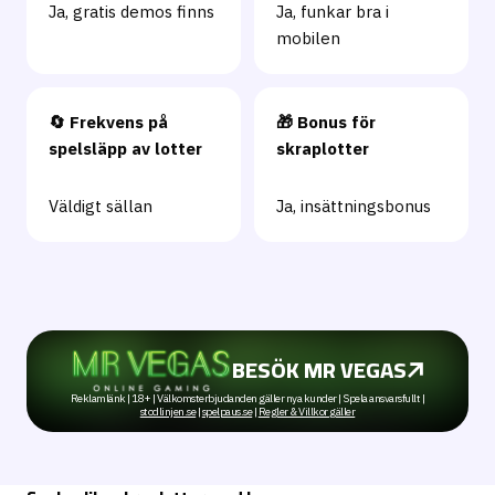
Ja, gratis demos finns
Ja, funkar bra i
mobilen
🔄 Frekvens på
🎁 Bonus för
spelsläpp av lotter
skraplotter
Väldigt sällan
Ja, insättningsbonus
BESÖK MR VEGAS
Besök Mr
Reklamlänk | 18+ | Välkomsterbjudanden gäller nya kunder | Spela ansvarsfullt |
stodlinjen.se
|
spelpaus.se
|
Regler & Villkor gäller