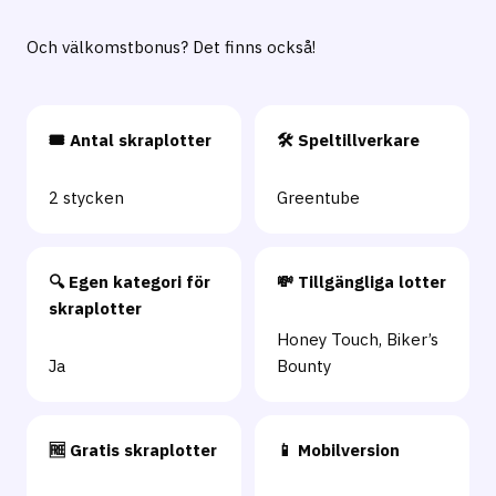
Och välkomstbonus? Det finns också!
🎟️ Antal skraplotter
🛠️ Speltillverkare
2 stycken
Greentube
🔍 Egen kategori för
💸 Tillgängliga lotter
skraplotter
Honey Touch, Biker’s
Ja
Bounty
🆓 Gratis skraplotter
📱 Mobilversion