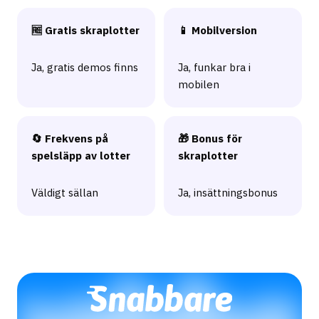
🆓 Gratis skraplotter
📱 Mobilversion
Ja, gratis demos finns
Ja, funkar bra i
mobilen
🔄 Frekvens på
🎁 Bonus för
spelsläpp av lotter
skraplotter
Väldigt sällan
Ja, insättningsbonus