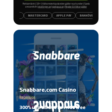
Reklamlänk | 18+ | Välkomsterbjudanden gäller nya kunder | Spela
ansvarsfullt |
stodlinjen.se
|
spelpaus.se
|
Regler & Villkor gäller
TLY
VISA
MASTERCARD
APPLE PAY
BANKÖVERFÖRING
Snabbare.com Casino
Recension
300% upp till 600 kr + 100 free