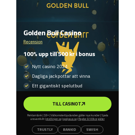
Golden Bull Casino
Recension
100% upp till 500 kr i bonus
Nytt casino 2024
Dagliga jackpottar att vinna
Ett gigantiskt spelutbud
TILL CASINOT
Reklamlänk | 18+ | Välkomsterbjudanden gäller nya kunder | Spela
ansvarsfullt |
stodlinjen.se
|
spelpaus.se
|
Regler & Villkor gäller
TRUSTLY
BANKID
SWISH