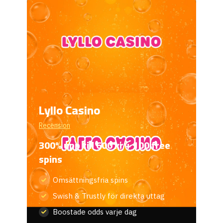
Lyllo Casino
Recension
300% upp till 600 kr + 100 free
spins
Omsättningsfria spins
Swish & Trustly för direkta uttag
Boostade odds varje dag