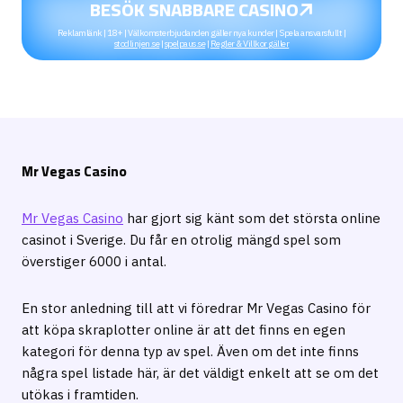
BESÖK SNABBARE CASINO
Besök Snabba
Reklamlänk | 18+ | Välkomsterbjudanden gäller nya kunder | Spela ansvarsfullt |
stodlinjen.se
|
spelpaus.se
|
Regler & Villkor gäller
Mr Vegas Casino
Mr Vegas Casino
har gjort sig känt som det största online
casinot i Sverige. Du får en otrolig mängd spel som
överstiger 6000 i antal.
En stor anledning till att vi föredrar Mr Vegas Casino för
att köpa skraplotter online är att det finns en egen
kategori för denna typ av spel. Även om det inte finns
några spel listade här, är det väldigt enkelt att se om det
utökas i framtiden.