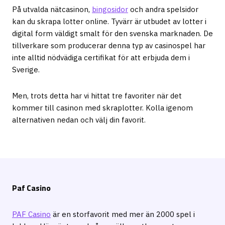
På utvalda nätcasinon,
bingosidor
och andra spelsidor
kan du skrapa lotter online. Tyvärr är utbudet av lotter i
digital form väldigt smalt för den svenska marknaden. De
tillverkare som producerar denna typ av casinospel har
inte alltid nödvädiga certifikat för att erbjuda dem i
Sverige.
Men, trots detta har vi hittat tre favoriter när det
kommer till casinon med skraplotter. Kolla igenom
alternativen nedan och välj din favorit.
Paf Casino
PAF Casino
är en storfavorit med mer än 2000 spel i