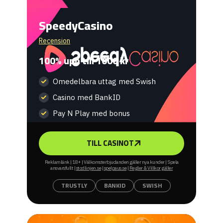
SpeedyCasino
Recension
100% upp till 1000 kr
Omedelbara uttag med Swish
Casino med BankID
Pay N Play med bonus
TILL CASINOT
Reklamlänk | 18+ | Välkomsterbjudanden gäller nya kunder | Spela
ansvarsfullt |
stodlinjen.se
|
spelpaus.se
|
Regler & Villkor gäller
TRUSTLY
BANKID
SWISH