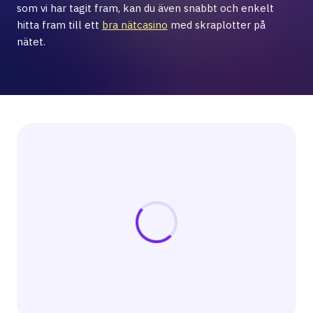
som vi har tagit fram, kan du även snabbt och enkelt
hitta fram till ett
bra nätcasino
med skraplotter på
nätet.