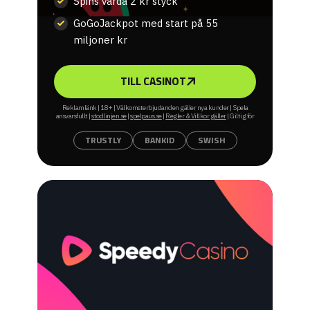
Spins värda 2 kr styck
GoGoJackpot med start på 55
miljoner kr
TILL CASINOT
Reklamlänk | 18+ | Välkomsterbjudanden gäller nya kunder | Spela
ansvarsfullt |
stodlinjen.se
|
spelpaus.se
|
Regler & Villkor gäller
| Giltig för
nya spelare vid första insättning på minst 100 kr. 100% upp till 3000kr +
150 spins på Pirots 5, 15x omsättningskrav på insättning för att motta
TRUSTLY
BANKID
SWISH
bonusen. Giltig i 60 dagar.