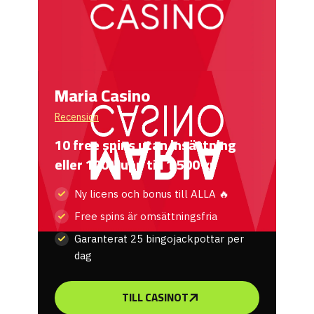
Maria Casino
Recension
10 free spins utan insättning
eller 100% upp till 1 500 kr
Ny licens och bonus till ALLA 🔥
Free spins är omsättningsfria
Garanterat 25 bingojackpottar per
dag
TILL CASINOT