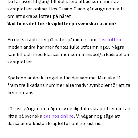
Du får även tillgång till det stora utbud som finns av
skraplotter online. Hos Casino Guide går vi igenom allt
om att skrapa lotter på nätet.
Vad finns det för skraplotter på svenska casinon?
En del skraplotter på nätet påminner om
Trisslotten
medan andra har mer fantasifulla utformningar. Några
kan till och med klassas mer som minispel/arkadspel än
skraplotter.
Spelidén är dock i regel alltid densamma. Man ska få
fram tre likadana nummer alternativt symboler för att ta
hem en vinst.
Låt oss gå igenom några av de digitala skraplotter du kan
hitta på svenska
casinos online
. Vi vågar nog säga att
dessa är de bästa skraplotter online just nu.