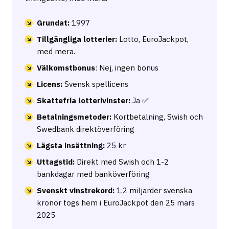
Grundat:
1997
Tillgängliga lotterier:
Lotto, EuroJackpot,
med mera.
Välkomstbonus
: Nej, ingen bonus
Licens:
Svensk spellicens
Skattefria lotterivinster:
Ja ✅
Betalningsmetoder:
Kortbetalning, Swish och
Swedbank direktöverföring
Lägsta insättning:
25 kr
Uttagstid:
Direkt med Swish och 1-2
bankdagar med banköverföring
Svenskt vinstrekord:
1,2 miljarder svenska
kronor togs hem i EuroJackpot den 25 mars
2025