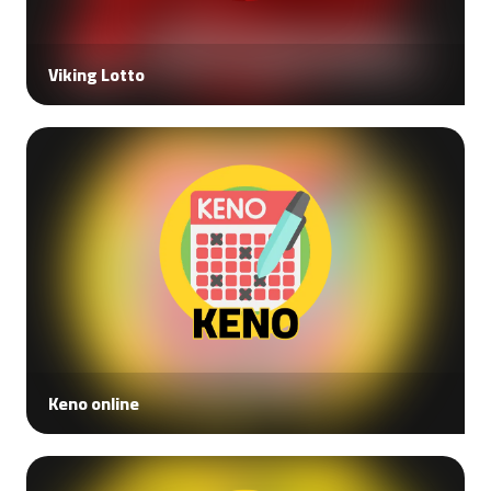
Viking Lotto
Keno online
Keno online
Triss online