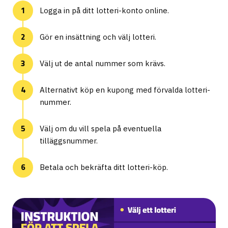
Logga in på ditt lotteri-konto online.
Gör en insättning och välj lotteri.
Välj ut de antal nummer som krävs.
Alternativt köp en kupong med förvalda lotteri-
nummer.
Välj om du vill spela på eventuella
tilläggsnummer.
Betala och bekräfta ditt lotteri-köp.