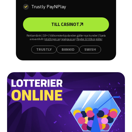
Trustly PayNPlay
TILL CASINOT
Reklamlänk | 18+ | Välkomsterbjudanden gäller nya kunder | Spela
ansvarsfullt |
stodlinjen.se
|
spelpaus.se
|
Regler & Villkor gäller
TRUSTLY
BANKID
SWISH