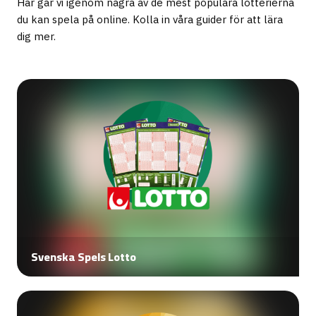
Här går vi igenom några av de mest populära lotterierna
du kan spela på online. Kolla in våra guider för att lära
dig mer.
Svenska Spels Lotto
Svenska Spels Lotto
Eurojackpot