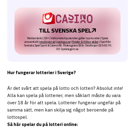
TILL SVENSKA SPEL
Till Svenska Spel
Reklamlänk | 18+ | Välkomsterbjudanden gäller nya kunder | Spela
ansvarsfullt |
stodlinjen.se
|
spelpaus.se
|
Regler & Villkor gäller
| Spel från
Svenska Spel Sport & Casino AB. Åldersgräns 18 år. Stödlinjen 020-81 91
00. Spelalagom.se.
Hur fungerar lotterier i Sverige?
Är det svårt att spela på lotto och lotteri? Absolut inte!
Alla kan spela på lotterier, men såklart måste du vara
över 18 år för att spela. Lotterier fungerar ungefär på
samma sätt, men kan skilja sig något beroende på
lottospel.
Så här spelar du på lotteri online: