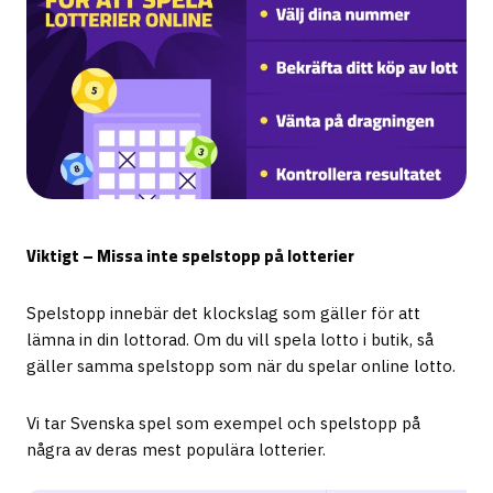
Viktigt – Missa inte spelstopp på lotterier
Spelstopp innebär det klockslag som gäller för att
lämna in din lottorad. Om du vill spela lotto i butik, så
gäller samma spelstopp som när du spelar online lotto.
Vi tar Svenska spel som exempel och spelstopp på
några av deras mest populära lotterier.