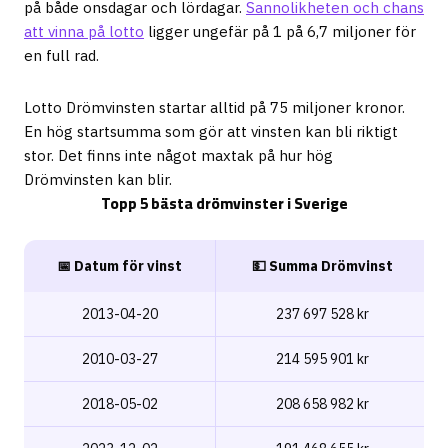
på både onsdagar och lördagar.
Sannolikheten och chans
att vinna på lotto
ligger ungefär på 1 på 6,7 miljoner för
en full rad.
Lotto Drömvinsten startar alltid på 75 miljoner kronor.
En hög startsumma som gör att vinsten kan bli riktigt
stor. Det finns inte något maxtak på hur hög
Drömvinsten kan blir.
Topp 5 bästa drömvinster i Sverige
📅 Datum för vinst
💵 Summa Drömvinst
2013-04-20
237 697 528 kr
2010-03-27
214 595 901 kr
2018-05-02
208 658 982 kr