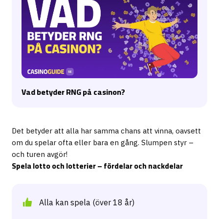
Vad betyder RNG på casinon?
Det betyder att alla har samma chans att vinna, oavsett
om du spelar ofta eller bara en gång. Slumpen styr –
och turen avgör!
Spela lotto och lotterier – fördelar och nackdelar
Alla kan spela (över 18 år)