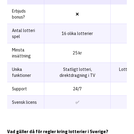
Erbjuds
❌
bonus?
Antal lotteri
16 olika lotterier
spel
Minsta
25 kr
insättning
Unika
Statligt lotteri,
Lotto be
funktioner
direktdragning i TV
Support
24/7
Svensk licens
✅
Vad gäller då för regler kring lotterier i Sverige?