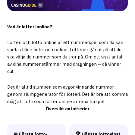
Vad är lotteri online?
Lotteri och lotto online är ett nummerspel som du kan
spela i både butik och online. Lotterier går ut på att du
ska välja de nummer som du tror på. Om ett visst antal
av dina nummer stämmer med dragningen – då vinner
du!
Det är alltid slumpen som avgör vinnande nummer
genom slumpgenerator för lotteri. Det är bra att komma
ihåg att lotto och lotter online är rena turspel.
Översikt av lotterier
📅 Första lotto-
🏆 Högsta lottovinst