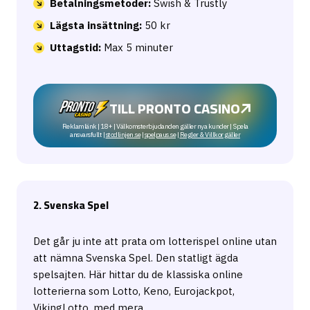
Betalningsmetoder:
Swish & Trustly
Lägsta insättning:
50 kr
Uttagstid:
Max 5 minuter
TILL PRONTO CASINO
Till Pronto 
Reklamlänk | 18+ | Välkomsterbjudanden gäller nya kunder | Spela
ansvarsfullt |
stodlinjen.se
|
spelpaus.se
|
Regler & Villkor gäller
2. Svenska Spel
Det går ju inte att prata om lotterispel online utan
att nämna Svenska Spel. Den statligt ägda
spelsajten. Här hittar du de klassiska online
lotterierna som Lotto, Keno, Eurojackpot,
VikingLotto, med mera.