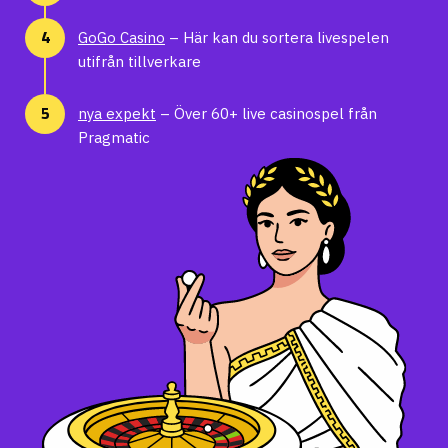
GoGo Casino
– Här kan du sortera livespelen
utifrån tillverkare
nya expekt
– Över 60+ live casinospel från
Pragmatic