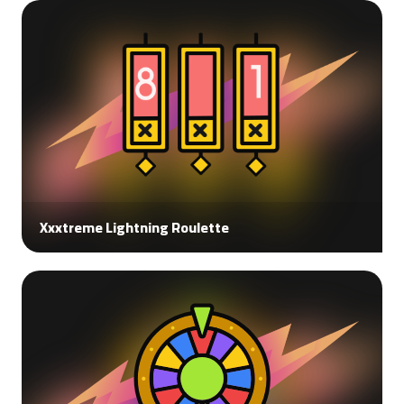
Xxxtreme Lightning Roulette
Xxxtreme Lightning Roulette
Money Time