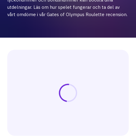
utdelningar. Läs om hur spelet fungerar och ta del av
vårt omdöme i vår Gates of Olympus Roulette recension.