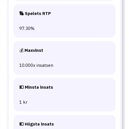
🔣 Spelets RTP
97.30%
💰
Maxvinst
10.000x insatsen
💵 Minsta insats
1 kr
💵 Högsta insats