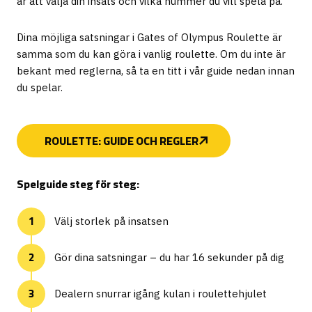
är att välja din insats och vilka nummer du vill spela på.
Dina möjliga satsningar i Gates of Olympus Roulette är
samma som du kan göra i vanlig roulette. Om du inte är
bekant med reglerna, så ta en titt i vår guide nedan innan
du spelar.
ROULETTE: GUIDE OCH REGLER
Spelguide steg för steg:
Välj storlek på insatsen
Gör dina satsningar – du har 16 sekunder på dig
Dealern snurrar igång kulan i roulettehjulet