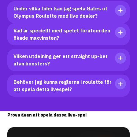
Under vilka tider kan jag spela Gates of
Olympus Roulette med live dealer?
Vad är speciellt med spelet förutom den
ökade maxvinsten?
Vilken utdelning ger ett straight up-bet
utan boosters?
Behöver jag kunna reglerna i roulette för
att spela detta livespel?
Prova även att spela dessa live-spel
Ice Fishing