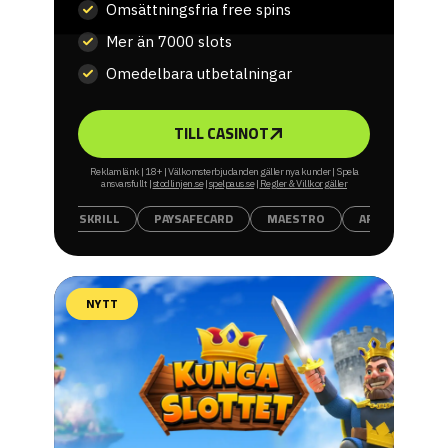
Omsättningsfria free spins
Mer än 7000 slots
Omedelbara utbetalningar
TILL CASINOT
Reklamlänk | 18+ | Välkomsterbjudanden gäller nya kunder | Spela
ansvarsfullt |
stodlinjen.se
|
spelpaus.se
|
Regler & Villkor gäller
ERCARD
SKRILL
PAYSAFECARD
MAESTRO
APPLE PAY
NYTT