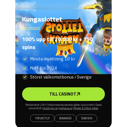
Kungaslottet
Recension
100% upp till 20.000 kr + 150
spins
Minsta insättning 10 kr
Nytt för 2024
Störst välkomstbonus i Sverige
TILL CASINOT
Reklamlänk | 18+ | Välkomsterbjudanden gäller nya kunder | Spela
ansvarsfullt |
stodlinjen.se
|
spelpaus.se
|
Regler & Villkor gäller
TRUSTLY
BANKID
SWISH