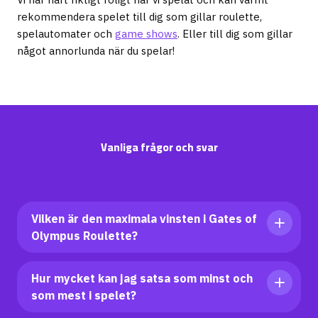
rekommendera spelet till dig som gillar roulette,
spelautomater och
game shows
. Eller till dig som gillar
något annorlunda när du spelar!
Vanliga frågor och svar
Vilken är den maximala vinsten i Gates of
Olympus Roulette?
Hur mycket kan jag satsa som minst och
som mest i spelet?