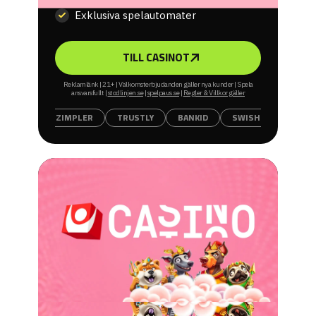
Exklusiva spelautomater
TILL CASINOT
Reklamlänk | 21+ | Välkomsterbjudanden gäller nya kunder | Spela
ansvarsfullt |
stodlinjen.se
|
spelpaus.se
|
Regler & Villkor gäller
ZIMPLER
TRUSTLY
BANKID
SWISH