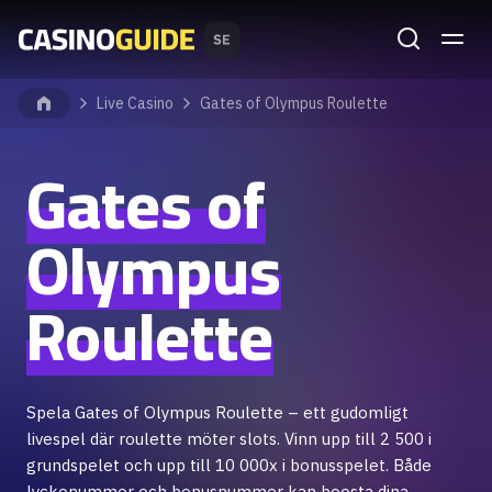
Sök
MENY
Live Casino
Gates of Olympus Roulette
Gates of
Olympus
Roulette
Spela Gates of Olympus Roulette – ett gudomligt
livespel där roulette möter slots. Vinn upp till 2 500 i
grundspelet och upp till 10 000x i bonusspelet. Både
lyckonummer och bonusnummer kan boosta dina