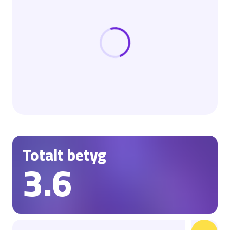
Totalt betyg
3.6