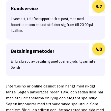
3.7
Kundservice
Livechatt, telefonsupport och e-post, men med
öppettider som endast sträcker sig fram till 20.00 på
kvällen.
4.0
Betalningsmetoder
En bra bredd av betalningsmetoder erbjuds, tyvärr inte
Swish.
InterCasino är online casinot som hängt med riktigt
länge. Sajten lanserades redan 1996 och sedan dess har
man erbjudit spelarna en lyxig och elegant spelmiljö.
Sajten imponerar med sitt varierande spelutbud. Som
medlem får du en stilren och lättnavigerad spelsida med