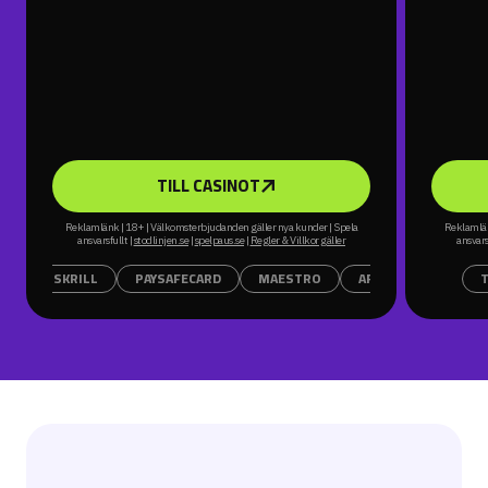
TILL CASINOT
Reklamlänk | 18+ | Välkomsterbjudanden gäller nya kunder | Spela
Reklamlän
ansvarsfullt |
stodlinjen.se
|
spelpaus.se
|
Regler & Villkor gäller
ansvars
RD
SKRILL
PAYSAFECARD
MAESTRO
APPLE PAY
MIF
T