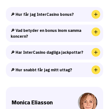
🔎 Hur får jag InterCasino bonus?
🔎 Vad betyder en bonus inom samma
koncern?
🔎 Har InterCasino dagliga jackpottar?
🔎 Hur snabbt får jag mitt uttag?
Monica Eliasson