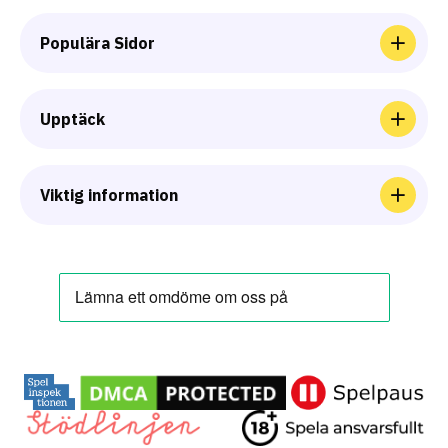
Populära Sidor
Casinorecensioner
Upptäck
Nyheter
Casinokampanjer – Dagens bästa erbjudanden
Live Casino
Guider
Viktig information
Virtual Reality Casino
Casino betalningsmetoder
Speltillverkare
Om Oss
Sajtkarta
Kontakta Oss
Regler Och Villkor
Databehandling