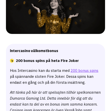
Intercasino välkomstbonus
200 bonus spins på heta Fire Joker
Hos Intercasino kan du starta med
200 bonus spins
på spännande sloten Fire Joker. Dessa spins kan
endast en gång och på din första insättning.
Att tänka på här är att spelsajten tillhör spelkoncernen
Dumarca Gaming Ltd. Detta innebär för dig att du
endast kan ta del av en bonus inom samma koncern.
Casinon inom koncernen är även Vera&John samt