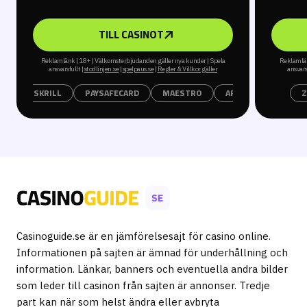
TILL CASINOT
Reklamlänk | 18+ | Välkomsterbjudanden gäller nya kunder | Spela
Reklamlän
ansvarsfullt |
stodlinjen.se
|
spelpaus.se
|
Regler & Villkor gäller
ansvars
RD
SKRILL
PAYSAFECARD
MAESTRO
APPLE PAY
MIF
Z
Casinoguide.se är en jämförelsesajt för casino online.
Informationen på sajten är ämnad för underhållning och
information. Länkar, banners och eventuella andra bilder
som leder till casinon från sajten är annonser. Tredje
part kan när som helst ändra eller avbryta