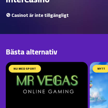
🚫 Casinot är inte tillgängligt
Bästa alternativ
NU MED SPORT
NYTT