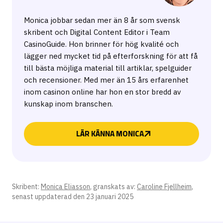
Monica jobbar sedan mer än 8 år som svensk
skribent och Digital Content Editor i Team
CasinoGuide. Hon brinner för hög kvalité och
lägger ned mycket tid på efterforskning för att få
till bästa möjliga material till artiklar, spelguider
och recensioner. Med mer än 15 års erfarenhet
inom casinon online har hon en stor bredd av
kunskap inom branschen.
LÄR KÄNNA MONICA
Skribent:
Monica Eliasson
, granskats av:
Caroline Fjellheim
,
senast uppdaterad den 23 januari 2025