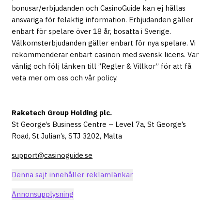
bonusar/erbjudanden och CasinoGuide kan ej hållas
ansvariga för felaktig information. Erbjudanden gäller
enbart för spelare över 18 år, bosatta i Sverige.
Välkomsterbjudanden gäller enbart för nya spelare. Vi
rekommenderar enbart casinon med svensk licens. Var
vänlig och följ länken till ”Regler & Villkor” för att få
veta mer om oss och vår policy.
Raketech Group Holding plc.
St George’s Business Centre – Level 7a, St George’s
Road, St Julian’s, STJ 3202, Malta
support@casinoguide.se
Denna sajt innehåller reklamlänkar
Annonsupplysning