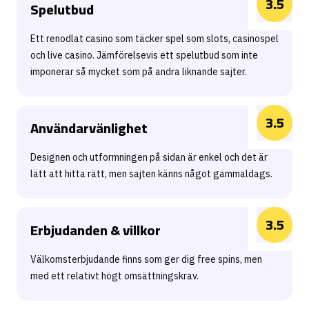
3.5
Spelutbud
Ett renodlat casino som täcker spel som slots, casinospel
och live casino. Jämförelsevis ett spelutbud som inte
imponerar så mycket som på andra liknande sajter.
3.5
Användarvänlighet
Designen och utformningen på sidan är enkel och det är
lätt att hitta rätt, men sajten känns något gammaldags.
3.5
Erbjudanden & villkor
Välkomsterbjudande finns som ger dig free spins, men
med ett relativt högt omsättningskrav.