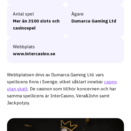
Antal spel
Ägare
Mer än 3100 slots och
Dumarca Gaming Ltd
casinospel
Webbplats
www.intercasino.se
Webbplatsen drivs av Dumarca Gaming Ltd. vars
spellicens finns i Sverige, vilket såklart innebär
casino
utan skatt
. De casinon som tillhör koncernen och har
samma spellicens är InterCasino, Vera&John samt
Jackpotjoy.