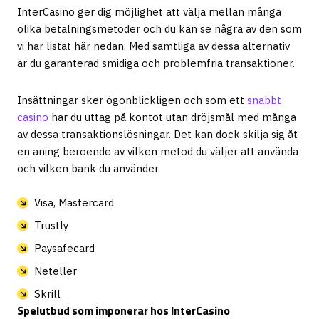
InterCasino ger dig möjlighet att välja mellan många
olika betalningsmetoder och du kan se några av den som
vi har listat här nedan. Med samtliga av dessa alternativ
är du garanterad smidiga och problemfria transaktioner.
Insättningar sker ögonblickligen och som ett
snabbt
casino
har du uttag på kontot utan dröjsmål med många
av dessa transaktionslösningar. Det kan dock skilja sig åt
en aning beroende av vilken metod du väljer att använda
och vilken bank du använder.
Visa, Mastercard
Trustly
Paysafecard
Neteller
Skrill
Spelutbud som imponerar hos InterCasino