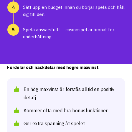
Sätt upp en budget innan du börjar spela och håll
dig till den.
Spela ansvarsfullt – casinospel är ämnat för
underhållning.
Fördelar och nackdelar med högre maxvinst
En hög maxvinst är förstås alltid en positiv
detalj
Kommer ofta med bra bonusfunktioner
Ger extra spänning åt spelet