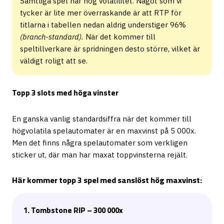
Samtliga spel har hög volatilitet. Något som vi
tycker är lite mer överraskande är att RTP för
titlarna i tabellen nedan aldrig understiger 96%
(branch-standard).
När det kommer till
speltillverkare är spridningen desto större, vilket är
väldigt roligt att se.
Topp 3 slots med höga vinster
En ganska vanlig standardsiffra när det kommer till
högvolatila spelautomater är en maxvinst på 5 000x.
Men det finns några spelautomater som verkligen
sticker ut, där man har maxat toppvinsterna rejält.
Här kommer topp 3 spel med sanslöst hög maxvinst:
1. Tombstone RIP – 300 000x