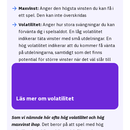
Maxvinst:
Anger den högsta vinsten du kan få i
ett spel. Den kan inte överskridas
Volatilitet:
Anger hur stora svängningar du kan
förvänta dig i spelsaldot. En låg volatilitet
indikerar täta vinster med små utdelningar. En
hög volatilitet indikerar att du kommer få vänta
på utdelningarna, samtidigt som det finns
potential för större vinster när det väl slår till
Läs mer om volatilitet
Som vi nämnde hör ofta hög volatilitet och hög
maxvinst ihop
. Det beror på att spel med hög