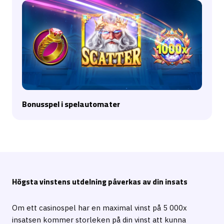
Bonusspel i spelautomater
Högsta vinstens utdelning påverkas av din insats
Om ett casinospel har en maximal vinst på 5 000x
insatsen kommer storleken på din vinst att kunna