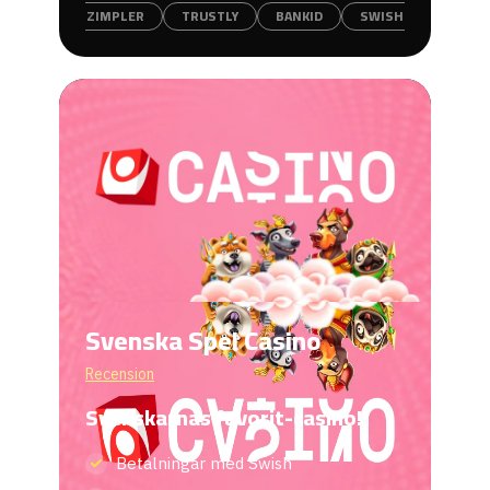
ZIMPLER
TRUSTLY
BANKID
SWISH
Svenska Spel Casino
Recension
Svenskarnas favorit-casino!
Betalningar med Swish