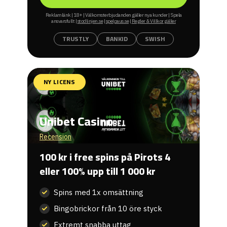
Reklamlänk | 18+ | Välkomsterbjudanden gäller nya kunder | Spela
ansvarsfullt |
stodlinjen.se
|
spelpaus.se
|
Regler & Villkor gäller
TRUSTLY
BANKID
SWISH
NY LICENS
Unibet Casino
Recension
100 kr i free spins på Pirots 4
eller 100% upp till 1 000 kr
Spins med 1x omsättning
Bingobrickor från 10 öre styck
Extremt snabba uttag