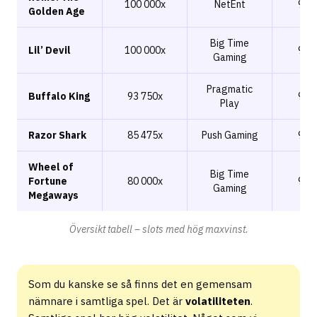
100 000x
NetEnt
96.
Golden Age
Big Time
Lil’ Devil
100 000x
96.
Gaming
Pragmatic
Buffalo King
93 750x
96.
Play
Razor Shark
85 475x
Push Gaming
96.
Wheel of
Big Time
Fortune
80 000x
96.
Gaming
Megaways
Översikt tabell – slots med hög maxvinst.
Som du kanske se så finns det en gemensam
nämnare i samtliga spel. Det är
volatiliteten
.