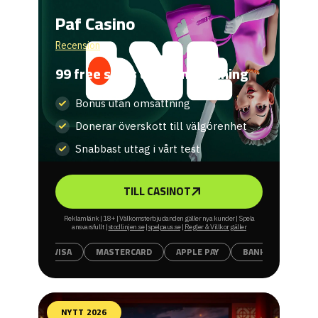
Paf Casino
Recension
99 free spins utan omsättning
Bonus utan omsättning
Donerar överskott till välgörenhet
Snabbast uttag i vårt test
TILL CASINOT
Reklamlänk | 18+ | Välkomsterbjudanden gäller nya kunder | Spela
ansvarsfullt |
stodlinjen.se
|
spelpaus.se
|
Regler & Villkor gäller
RUSTLY
VISA
MASTERCARD
APPLE PAY
BANKID
SWI
NYTT 2026