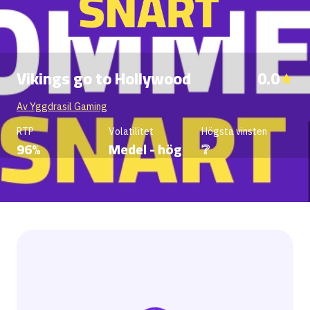
Vikings go to Hollywood
0.0
Av Yggdrasil Gaming
RTP
Volatilitet
Högsta vinsten
96%
Medel - hög
❔