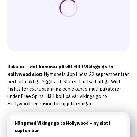
Huka er – det kommer gå vilt till i Vikings go to
Hollywood slot!
Nytt spelsläpp i höst 22 september från
oerhört duktiga Yggdrasil. Sloten har två häftiga Wild
Fights för extra spänning och ökande multiplikatorer
under Free Spins. Håll koll på vår Vikings go to
Hollywood recension för uppdateringar.
Häng med Vikings go to Hollywood – ny slot i
september