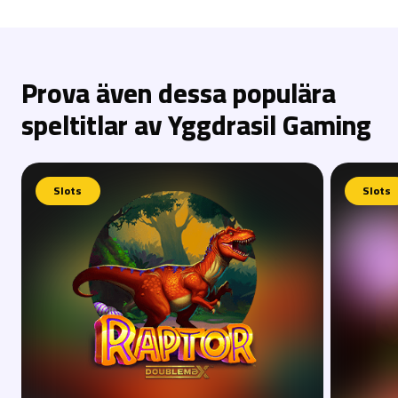
Prova även dessa populära
speltitlar av Yggdrasil Gaming
Slots
Slots