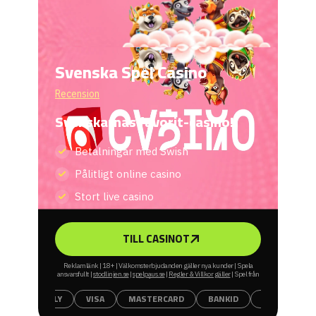
Svenska Spel Casino
Recension
Svenskarnas favorit-casino!
Betalningar med Swish
Pålitligt online casino
Stort live casino
TILL CASINOT
Reklamlänk | 18+ | Välkomsterbjudanden gäller nya kunder | Spela
ansvarsfullt |
stodlinjen.se
|
spelpaus.se
|
Regler & Villkor gäller
| Spel från
Svenska Spel Sport & Casino AB. Åldersgräns 18 år. Stödlinjen 020-81 91
00. Spelalagom.se.
TRUSTLY
VISA
MASTERCARD
BANKID
SWISH