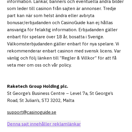
information. Länkar, banners och eventuella andra bilder
som leder till casinon från sajten är annonser. Tredje
part kan när som helst ändra eller avbryta
bonusar/erbjudanden och CasinoGuide kan ej hållas
ansvariga för felaktig information. Erbjudanden gäller
enbart för spelare över 18 år, bosatta i Sverige.
Välkomsterbjudanden gäller enbart för nya spelare. Vi
rekommenderar enbart casinon med svensk licens. Var
vänlig och följ länken till ”Regler & Villkor” för att få
veta mer om oss och vår policy.
Raketech Group Holding plc.
St George’s Business Centre – Level 7a, St George’s
Road, St Julian’s, STJ 3202, Malta
support@casinoguide.se
Denna sajt innehåller reklamlänkar