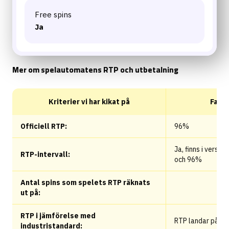
Free spins
Ja
Mer om spelautomatens RTP och utbetalning
Kriterier vi har kikat på
Fakta
Officiell RTP:
96%
Ja, finns i vers
RTP-intervall:
och 96%
Antal spins som spelets RTP räknats
ut på:
RTP i jämförelse med
RTP landar på st
industristandard: