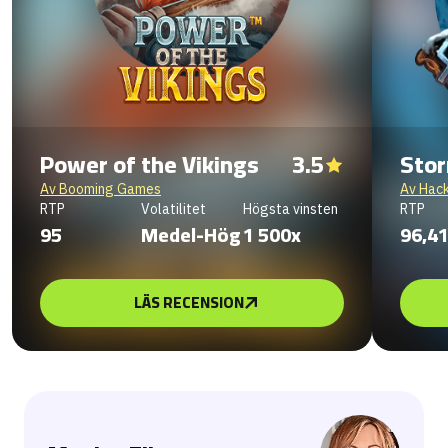
Power of the Vikings
3.5
Sto
Av Booming Games
Av Hac
RTP
Volatilitet
Högsta vinsten
RTP
95
Medel-Hög
1 500x
96,4
LÄS RECENSION