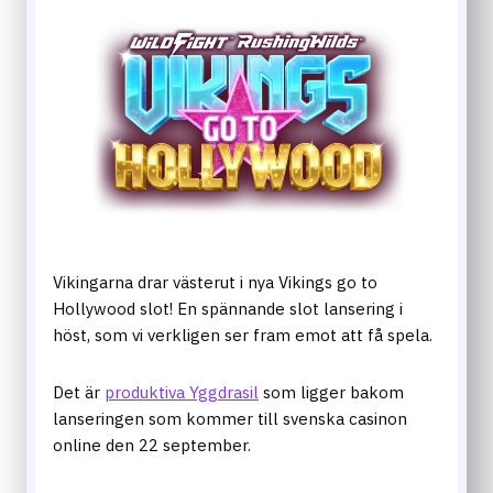
Vikingarna drar västerut i nya Vikings go to
Hollywood slot! En spännande slot lansering i
höst, som vi verkligen ser fram emot att få spela.
Det är
produktiva Yggdrasil
som ligger bakom
lanseringen som kommer till svenska casinon
online den 22 september.