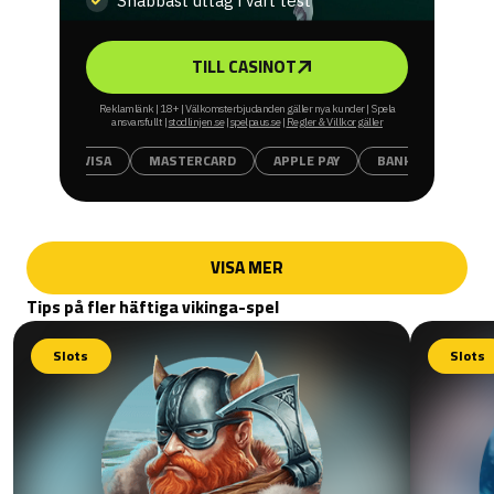
Snabbast uttag i vårt test
TILL CASINOT
Reklamlänk | 18+ | Välkomsterbjudanden gäller nya kunder | Spela
ansvarsfullt |
stodlinjen.se
|
spelpaus.se
|
Regler & Villkor gäller
RUSTLY
VISA
MASTERCARD
APPLE PAY
BANKID
SWI
VISA MER
Tips på fler häftiga vikinga-spel
Slots
Slots