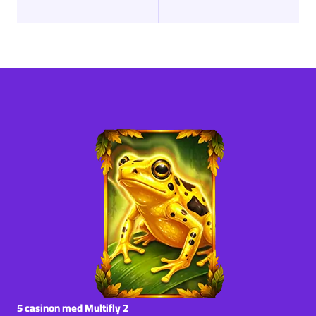
t
5 casinon med Multifly 2