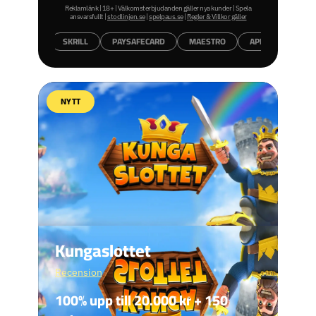
Reklamlänk | 18+ | Välkomsterbjudanden gäller nya kunder | Spela
ansvarsfullt |
stodlinjen.se
|
spelpaus.se
|
Regler & Villkor gäller
STERCARD
SKRILL
PAYSAFECARD
MAESTRO
APPLE PAY
NYTT
Kungaslottet
Recension
100% upp till 20.000 kr + 150