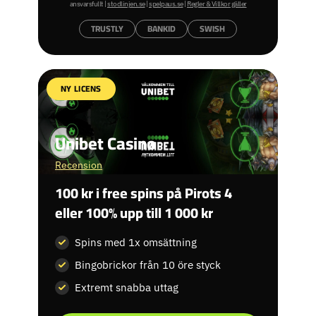
ansvarsfullt |
stodlinjen.se
|
spelpaus.se
|
Regler & Villkor gäller
TRUSTLY
BANKID
SWISH
NY LICENS
Unibet Casino
Recension
100 kr i free spins på Pirots 4
eller 100% upp till 1 000 kr
Spins med 1x omsättning
Bingobrickor från 10 öre styck
Extremt snabba uttag