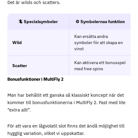
Det är wilds och scatters.
🦎 Specialsymboler
⚙️ Symbolernas funktion
Kan ersätta andra
Wild
symboler för att skapa en
vinst
Kan aktivera ett bonusspel
G
Scatter
med free spins
Bonusfunktioner i MultiFly 2
Man har behållit ett ganska så klassiskt koncept när det
kommer till bonusfunktionerna i MultiFly 2. Fast med lite
“extra allt”.
För att vara en lågvolatil slot finns det ändå möjlighet till
hygglig variation, vilket vi uppskattar.