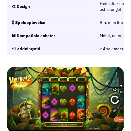
Fantastisk desi
🎨 Design
och djungel
🎖️ Spelupplevelse
Bra, men lite lå
💾 Kompatibla enheter
Mobil, dator, sur
⚡ Laddningstid
< 4 sekunder i g