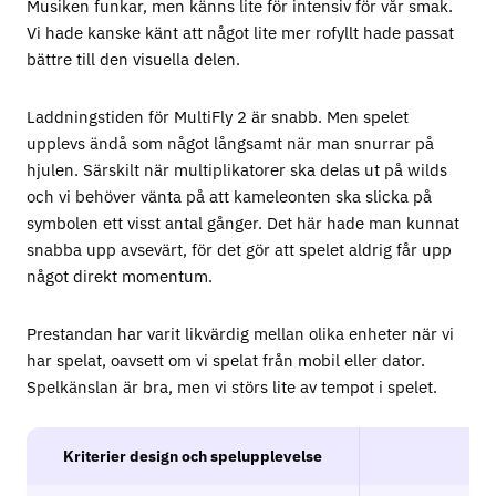
Musiken funkar, men känns lite för intensiv för vår smak.
Vi hade kanske känt att något lite mer rofyllt hade passat
bättre till den visuella delen.
Laddningstiden för MultiFly 2 är snabb. Men spelet
upplevs ändå som något långsamt när man snurrar på
hjulen. Särskilt när multiplikatorer ska delas ut på wilds
och vi behöver vänta på att kameleonten ska slicka på
symbolen ett visst antal gånger. Det här hade man kunnat
snabba upp avsevärt, för det gör att spelet aldrig får upp
något direkt momentum.
Prestandan har varit likvärdig mellan olika enheter när vi
har spelat, oavsett om vi spelat från mobil eller dator.
Spelkänslan är bra, men vi störs lite av tempot i spelet.
Kriterier design och spelupplevelse
S