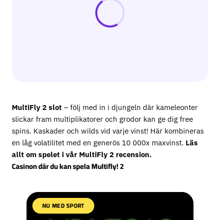
MultiFly 2 slot
– följ med in i djungeln där kameleonter
slickar fram multiplikatorer och grodor kan ge dig free
spins. Kaskader och wilds vid varje vinst! Här kombineras
en låg volatilitet med en generös 10 000x maxvinst.
Läs
allt om spelet i vår MultiFly 2 recension.
Casinon där du kan spela Multifly! 2
NU MED SPORT