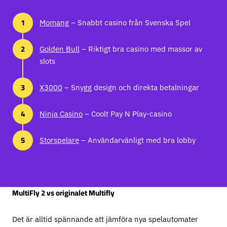
Momang
– Snabbt casino från Svenska Spel
Golden Bull
– Riktigt bra casino med massor av
slots
X3000
– Snygg design och direkta betalningar
Ninja Casino
– Coolt Pay N Play-casino
Storspelare
– Användarvänligt med bra lobby
MultiFly 2 vs originalet Multifly
Det är alltid spännande att jämföra nya spelautomater