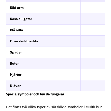
Röd orm
Rosa alligator
Blå ödla
Grön sköldpadda
Spader
0
Ruter
Hjärter
0
Klöver
0
Specialsymboler och hur de fungerar
Det finns två olika typer av särskilda symboler i MultiFly 2.