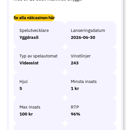
Se alla nätcasinon här
Spelutvecklare
Lanseringsdatum
Yggdrasil
2026-06-30
Typ av spelautomat
Vinstlinjer
Videoslot
243
Hjul
Minsta insats
5
1 kr
Max insats
RTP
100 kr
96%