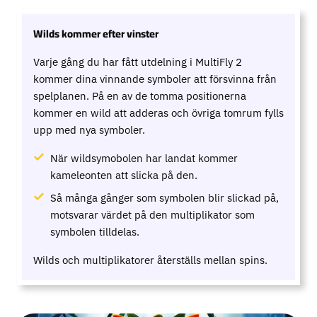
Wilds kommer efter vinster
Varje gång du har fått utdelning i MultiFly 2
kommer dina vinnande symboler att försvinna från
spelplanen. På en av de tomma positionerna
kommer en wild att adderas och övriga tomrum fylls
upp med nya symboler.
När wildsymobolen har landat kommer
kameleonten att slicka på den.
Så många gånger som symbolen blir slickad på,
motsvarar värdet på den multiplikator som
symbolen tilldelas.
Wilds och multiplikatorer återställs mellan spins.