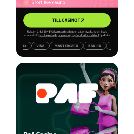
Stort live casino
TILL CASINOT
Reklamlänk | 18+ | Välkomsterbjudanden gäller nya kunder | Spela
ansvarsfullt |
stodlinjen.se
|
spelpaus.se
|
Regler & Villkor gäller
| Spel från
Svenska Spel Sport & Casino AB. Åldersgräns 18 år. Stödlinjen 020-81 91
00. Spelalagom.se.
TRUSTLY
VISA
MASTERCARD
BANKID
SWISH