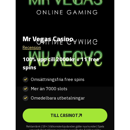
Mr Vegas Casino
Recension
100% upp till 2000 kr + 11 free
spins
Omsättningsfria free spins
Mer än 7000 slots
Omedelbara utbetalningar
TILL CASINOT
Reklamlänk | 18+ | Välkomsterbjudanden gäller nya kunder | Spela
ansvarsfullt |
stodlinjen.se
|
spelpaus.se
|
Regler & Villkor gäller