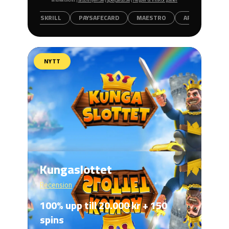
ERCARD
SKRILL
PAYSAFECARD
MAESTRO
APPLE PAY
NYTT
Kungaslottet
Recension
100% upp till 20.000 kr + 150
spins