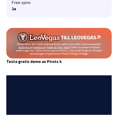
Free spins
Ja
TILL LEOVEGAS
Till LeoV
Reklamlänk | 18+ | Välkomsterbjudanden gäller nya kunder | Spela ansvarsfullt |
stodlinjen.se
|
spelpaus.se
|
Regler & Villkor gäller
| Gäller nya spelare vid första
insättningen min. 100 kr (bonus upp till 4000 kr). 10x omsättningskrav. Få sedan
bonuspengar och gratisspins i Pirots 5. Giltigt i 60 dagar
Testa gratis demo av Pirots 4