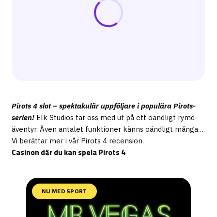
Pirots 4 slot – spektakulär uppföljare i populära Pirots-
serien!
Elk Studios tar oss med ut på ett oändligt rymd-
äventyr. Även antalet funktioner känns oändligt många…
Vi berättar mer i vår Pirots 4 recension.
Casinon där du kan spela Pirots 4
NU MED SPORT