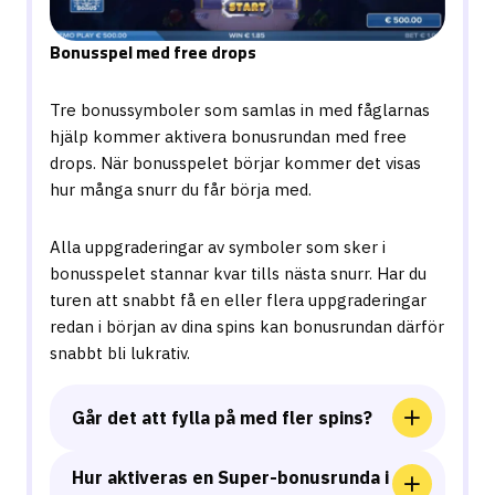
Bonusspel med free drops
Tre bonussymboler som samlas in med fåglarnas
hjälp kommer aktivera bonusrundan med free
drops. När bonusspelet börjar kommer det visas
hur många snurr du får börja med.
Alla uppgraderingar av symboler som sker i
bonusspelet stannar kvar tills nästa snurr. Har du
turen att snabbt få en eller flera uppgraderingar
redan i början av dina spins kan bonusrundan därför
snabbt bli lukrativ.
Går det att fylla på med fler spins?
Hur aktiveras en Super-bonusrunda i