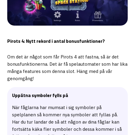
Pirots 4: Nytt rekord i antal bonusfunktioner?
Om det är något som får Pirots 4 att fastna, så är det
bonusfunktionerna. Det är få spelautomater som har lika
många features som denna slot. Häng med på vår
genomgång!
Uppätna symboler fylls på
När fåglarna har mumsat i sig symboler på
spelplanen så kommer nya symboler att fyllas på.
Har du tur landar de så att någon av dina fåglar kan
fortsätta käka fler symboler och dessa kommer i så