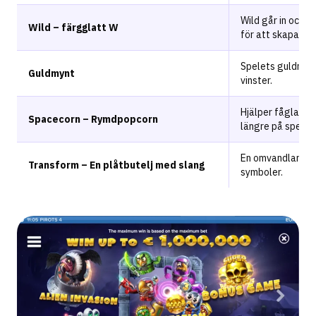
Wild går in och 
Wild – färgglatt W
för att skapa ell
Spelets guldmynt
Guldmynt
vinster.
Hjälper fåglarna,
Spacecorn – Rymdpopcorn
längre på spelpl
En omvandlare s
Transform – En plåtbutelj med slang
symboler.