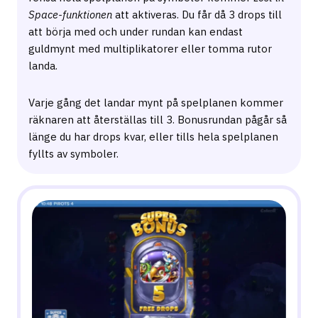
Space-funktionen
att aktiveras. Du får då 3 drops till
att börja med och under rundan kan endast
guldmynt med multiplikatorer eller tomma rutor
landa.
Varje gång det landar mynt på spelplanen kommer
räknaren att återställas till 3. Bonusrundan pågår så
länge du har drops kvar, eller tills hela spelplanen
fyllts av symboler.