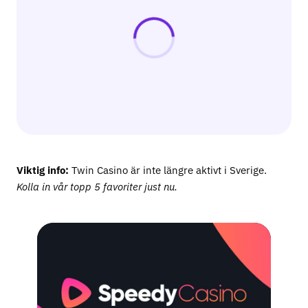
Viktig info:
Twin Casino är inte längre aktivt i Sverige.
Kolla in vår topp 5 favoriter just nu.