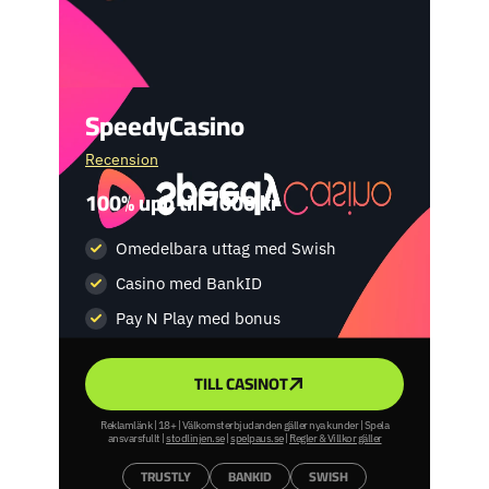
SpeedyCasino
Recension
100% upp till 1000 kr
Omedelbara uttag med Swish
Casino med BankID
Pay N Play med bonus
TILL CASINOT
Reklamlänk | 18+ | Välkomsterbjudanden gäller nya kunder | Spela
ansvarsfullt |
stodlinjen.se
|
spelpaus.se
|
Regler & Villkor gäller
TRUSTLY
BANKID
SWISH