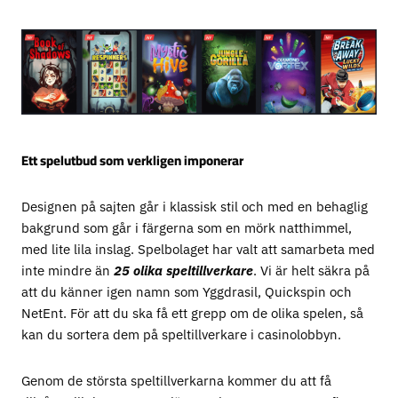
Ett spelutbud som verkligen imponerar
Designen på sajten går i klassisk stil och med en behaglig
bakgrund som går i färgerna som en mörk natthimmel,
med lite lila inslag. Spelbolaget har valt att samarbeta med
inte mindre än
25 olika speltillverkare
. Vi är helt säkra på
att du känner igen namn som Yggdrasil, Quickspin och
NetEnt. För att du ska få ett grepp om de olika spelen, så
kan du sortera dem på speltillverkare i casinolobbyn.
Genom de största speltillverkarna kommer du att få