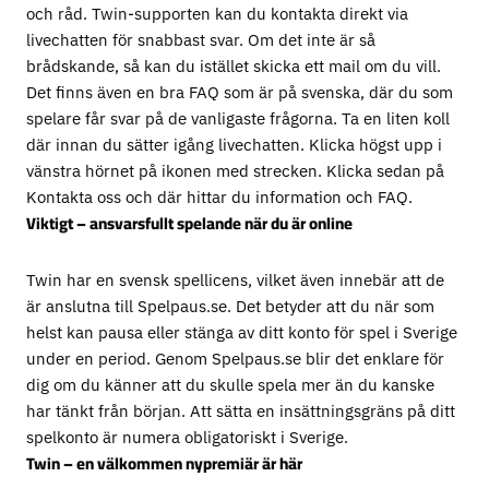
och råd. Twin-supporten kan du kontakta direkt via
livechatten för snabbast svar. Om det inte är så
brådskande, så kan du istället skicka ett mail om du vill.
Det finns även en bra FAQ som är på svenska, där du som
spelare får svar på de vanligaste frågorna. Ta en liten koll
där innan du sätter igång livechatten. Klicka högst upp i
vänstra hörnet på ikonen med strecken. Klicka sedan på
Kontakta oss och där hittar du information och FAQ.
Viktigt – ansvarsfullt spelande när du är online
Twin har en svensk spellicens, vilket även innebär att de
är anslutna till Spelpaus.se. Det betyder att du när som
helst kan pausa eller stänga av ditt konto för spel i Sverige
under en period. Genom Spelpaus.se blir det enklare för
dig om du känner att du skulle spela mer än du kanske
har tänkt från början. Att sätta en insättningsgräns på ditt
spelkonto är numera obligatoriskt i Sverige.
Twin – en välkommen nypremiär är här