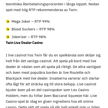
teoretiska återbetalningsprocenten i långa loppet. Nedan
spel med hög RTP rekommenderas av Twin:
Mega Joker – RTP 99%
Blood Suckers – RTP 98%
Jokerizer – RTP 98%
Twin Live Dealer Casino
I live casinot hos Twin får du en spelkänsla som skiljer sig
helt från det vanliga casinot. Att spela på bord med live
dealer är nästan som att spela på riktigt. De allra vanligast
och även mest populära borden är live Roulette och
Blackjack med live dealer. Insatserna varierar och startar
ofta lågt för att sträcka sig till stora belopp. Live casinot
bjuder även på en del casinopoker som t.ex Casino
Holdem, men du hittar även Baccarat Squeeze här. Live
Casino-spel är idag en given ingrediens hos ett online
casino. Detta sätt att spela på går helt enkelt inte ur tiden.