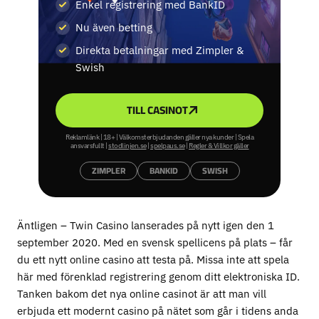
Enkel registrering med BankID
Nu även betting
Direkta betalningar med Zimpler &
Swish
TILL CASINOT
Reklamlänk | 18+ | Välkomsterbjudanden gäller nya kunder | Spela
ansvarsfullt |
stodlinjen.se
|
spelpaus.se
|
Regler & Villkor gäller
ZIMPLER
BANKID
SWISH
Äntligen – Twin Casino lanserades på nytt igen den 1
september 2020. Med en svensk spellicens på plats – får
du ett nytt online casino att testa på. Missa inte att spela
här med förenklad registrering genom ditt elektroniska ID.
Tanken bakom det nya online casinot är att man vill
erbjuda ett modernt casino på nätet som går i tidens anda