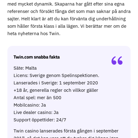
med mycket dynamik. Skaparna har gått efter sina egna
referenser och försökt fånga det som man saknar på andra
sajter. Helt klart är att du kan förvänta dig underhållning
som håller första klass i alla lägen. Vi berättar mer om de
heta nyheterna hos Twin.
Twin.com snabba fakta
Säte: Malta
Licens: Sverige genom Spelinspektionen.
Lanserades i Sverige: 1 september 2020
+18 år, generella regler och villkor gäller
Antal spel: mer än 500
Mobilcasino: Ja
Live dealer casino: Ja
Support öppettider: 24/7
Twin casino lanserades första gången i september