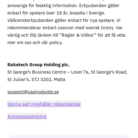
ansvariga för felaktig information. Erbjudanden gäller
enbart för spelare över 18 år, bosatta i Sverige.
Välkomsterbjudanden gäller enbart för nya spelare. Vi
rekommenderar enbart casinon med svensk licens. Var
vänlig och följ länken till ”Regler & Villkor” för att få veta
mer om oss och vår policy.
Raketech Group Holding plc.
St George’s Business Centre – Level 7a, St George’s Road,
St Julian’s, STJ 3202, Malta
support@casinoguide.se
Denna sajt innehåller reklamlänkar
Annonsupplysning