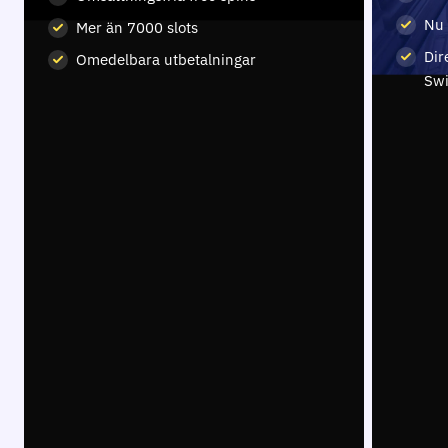
Nu 
Mer än 7000 slots
Dir
Omedelbara utbetalningar
Sw