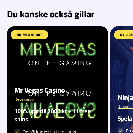
Du kanske också gillar
NU MED SPORT
NY LIC
Mr Vegas Casino
Ninj
Recension
Recens
100% upp till 2000 kr + 11 free
Spela
spins
Enk
Omsättningsfria free spins