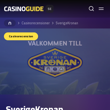
Sök
MENY
Casinorecensioner
SverigeKronan
Casinorecension
SverigeKronan