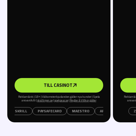
TILL CASINOT
Reklamlänk | 18+ | Välkomsterbjudanden gäller nya kunder | Spela
Reklamlän
ansvarsfullt |
stodlinjen.se
|
spelpaus.se
|
Regler & Villkor gäller
ansvars
RD
SKRILL
PAYSAFECARD
MAESTRO
APPLE PAY
MIF
Z