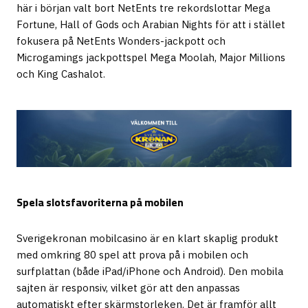
här i början valt bort NetEnts tre rekordslottar Mega
Fortune, Hall of Gods och Arabian Nights för att i stället
fokusera på NetEnts Wonders-jackpott och
Microgamings jackpottspel Mega Moolah, Major Millions
och King Cashalot.
Spela slotsfavoriterna på mobilen
Sverigekronan mobilcasino är en klart skaplig produkt
med omkring 80 spel att prova på i mobilen och
surfplattan (både iPad/iPhone och Android). Den mobila
sajten är responsiv, vilket gör att den anpassas
automatiskt efter skärmstorleken. Det är framför allt