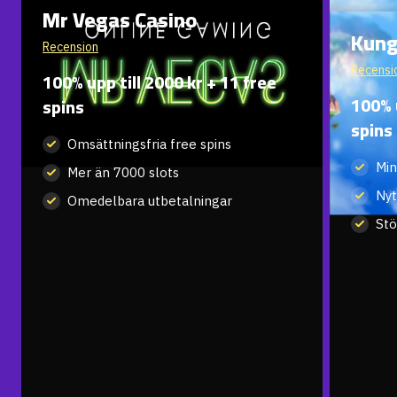
Mr Vegas Casino
Kung
Recension
Recensi
100% upp till 2000 kr + 11 free
100% u
spins
spins
Omsättningsfria free spins
Min
Mer än 7000 slots
Nyt
Omedelbara utbetalningar
Stö