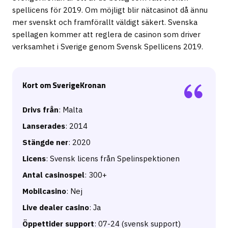
spellicens för 2019. Om möjligt blir nätcasinot då ännu
mer svenskt och framförallt väldigt säkert. Svenska
spellagen kommer att reglera de casinon som driver
verksamhet i Sverige genom Svensk Spellicens 2019.
Kort om SverigeKronan
Drivs från
: Malta
Lanserades
: 2014
Stängde ner
: 2020
Licens
: Svensk licens från Spelinspektionen
Antal casinospel
: 300+
Mobilcasino
: Nej
Live dealer casino
: Ja
Öppettider support
: 07-24 (svensk support)