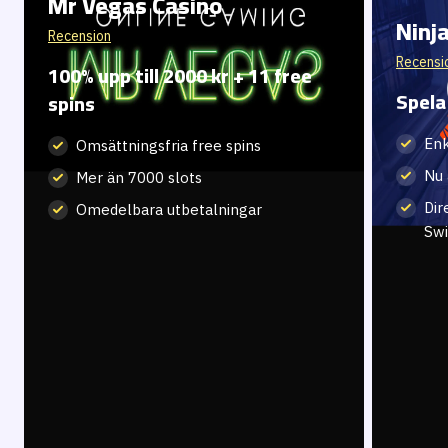
Mr Vegas Casino
Ninj
Recension
Recensi
100% upp till 2000 kr + 11 free
Spela
spins
Enk
Omsättningsfria free spins
Nu 
Mer än 7000 slots
Dir
Omedelbara utbetalningar
Swi