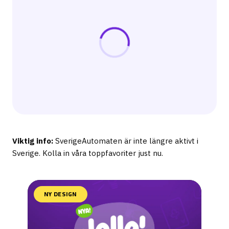
Viktig info:
SverigeAutomaten är inte längre aktivt i
Sverige. Kolla in våra toppfavoriter just nu.
NY DESIGN