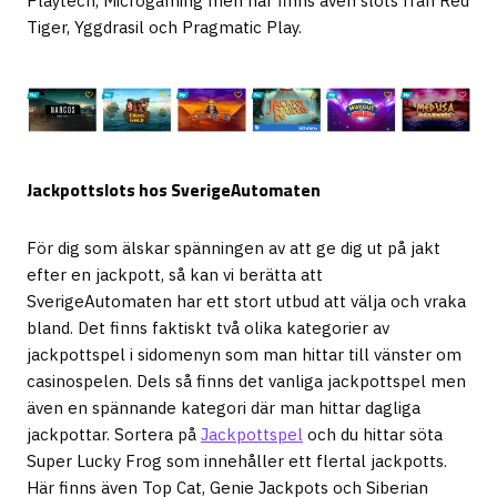
Playtech, Microgaming men här finns även slots från Red
Tiger, Yggdrasil och Pragmatic Play.
Jackpottslots hos SverigeAutomaten
För dig som älskar spänningen av att ge dig ut på jakt
efter en jackpott, så kan vi berätta att
SverigeAutomaten har ett stort utbud att välja och vraka
bland. Det finns faktiskt två olika kategorier av
jackpottspel i sidomenyn som man hittar till vänster om
casinospelen. Dels så finns det vanliga jackpottspel men
även en spännande kategori där man hittar dagliga
jackpottar. Sortera på
Jackpottspel
och du hittar söta
Super Lucky Frog som innehåller ett flertal jackpotts.
Här finns även Top Cat, Genie Jackpots och Siberian