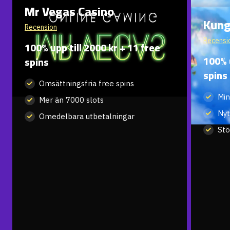
Mr Vegas Casino
Kung
Recension
Recensi
100% upp till 2000 kr + 11 free
100% u
spins
spins
Omsättningsfria free spins
Min
Mer än 7000 slots
Nyt
Omedelbara utbetalningar
Stö