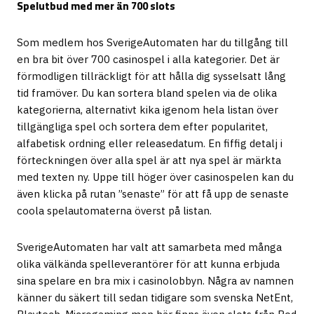
Spelutbud med mer än 700 slots
Som medlem hos SverigeAutomaten har du tillgång till
en bra bit över 700 casinospel i alla kategorier. Det är
förmodligen tillräckligt för att hålla dig sysselsatt lång
tid framöver. Du kan sortera bland spelen via de olika
kategorierna, alternativt kika igenom hela listan över
tillgängliga spel och sortera dem efter popularitet,
alfabetisk ordning eller releasedatum. En fiffig detalj i
förteckningen över alla spel är att nya spel är märkta
med texten ny. Uppe till höger över casinospelen kan du
även klicka på rutan ”senaste” för att få upp de senaste
coola spelautomaterna överst på listan.
SverigeAutomaten har valt att samarbeta med många
olika välkända spelleverantörer för att kunna erbjuda
sina spelare en bra mix i casinolobbyn. Några av namnen
känner du säkert till sedan tidigare som svenska NetEnt,