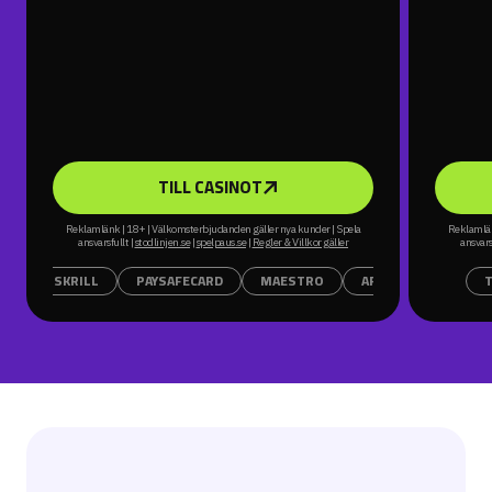
TILL CASINOT
Reklamlänk | 18+ | Välkomsterbjudanden gäller nya kunder | Spela
Reklamlän
ansvarsfullt |
stodlinjen.se
|
spelpaus.se
|
Regler & Villkor gäller
ansvars
RD
SKRILL
PAYSAFECARD
MAESTRO
APPLE PAY
MIF
T