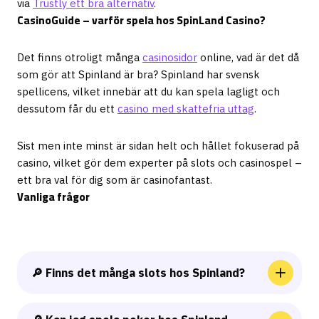
via
Trustly ett bra alternativ
.
CasinoGuide – varför spela hos SpinLand Casino?
Det finns otroligt många
casinosidor
online, vad är det då
som gör att Spinland är bra? Spinland har svensk
spellicens, vilket innebär att du kan spela lagligt och
dessutom får du ett
casino med skattefria uttag
.
Sist men inte minst är sidan helt och hållet fokuserad på
casino, vilket gör dem experter på slots och casinospel –
ett bra val för dig som är casinofantast.
Vanliga frågor
🔎 Finns det många slots hos Spinland?