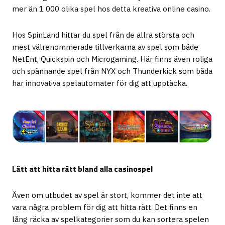
mer än 1 000 olika spel hos detta kreativa online casino.
Hos SpinLand hittar du spel från de allra största och
mest välrenommerade tillverkarna av spel som både
NetEnt, Quickspin och Microgaming. Här finns även roliga
och spännande spel från NYX och Thunderkick som båda
har innovativa spelautomater för dig att upptäcka.
Lätt att hitta rätt bland alla casinospel
Även om utbudet av spel är stort, kommer det inte att
vara några problem för dig att hitta rätt. Det finns en
lång räcka av spelkategorier som du kan sortera spelen