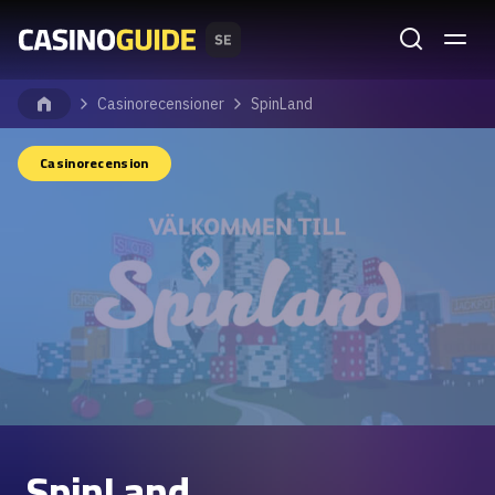
Sök
MENY
Casinorecensioner
SpinLand
Casinorecension
SpinLand