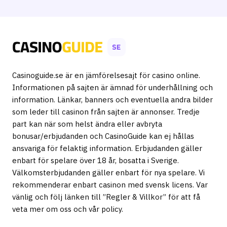
Casinoguide.se är en jämförelsesajt för casino online.
Informationen på sajten är ämnad för underhållning och
information. Länkar, banners och eventuella andra bilder
som leder till casinon från sajten är annonser. Tredje
part kan när som helst ändra eller avbryta
bonusar/erbjudanden och CasinoGuide kan ej hållas
ansvariga för felaktig information. Erbjudanden gäller
enbart för spelare över 18 år, bosatta i Sverige.
Välkomsterbjudanden gäller enbart för nya spelare. Vi
rekommenderar enbart casinon med svensk licens. Var
vänlig och följ länken till ”Regler & Villkor” för att få
veta mer om oss och vår policy.