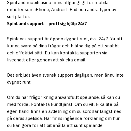
SpinLand mobilcasino finns tillgängligt för mobila
enheter som iPhone, Android, iPad och andra typer av
surfplattor.
SpinLand support – proffsig hjälp 24/7
Spinlands support är öppen dygnet runt, dvs. 24/7 för att
kunna svara på dina frågor och hjälpa dig på ett snabbt
och effektivt sätt. Du kan kontakta supporten via
livechatt eller genom att skicka email.
Det erbjuds även svensk support dagligen, men ännu inte
dygnet runt.
Om du har frågor kring ansvarsfullt spelande, så kan du
med fördel kontakta kundtjänst. Om du vill kika lite på
egen hand, finns en avdelning om du scrollar längst ned
på deras spelsida. Här finns ingående förklaring om hur
du kan göra för att bibehålla ett sunt spelande.