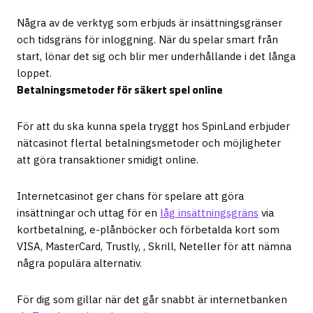
Några av de verktyg som erbjuds är insättningsgränser
och tidsgräns för inloggning. När du spelar smart från
start, lönar det sig och blir mer underhållande i det långa
loppet.
Betalningsmetoder för säkert spel online
För att du ska kunna spela tryggt hos SpinLand erbjuder
nätcasinot flertal betalningsmetoder och möjligheter
att göra transaktioner smidigt online.
Internetcasinot ger chans för spelare att göra
insättningar och uttag för en
låg insättningsgräns
via
kortbetalning, e-plånböcker och förbetalda kort som
VISA, MasterCard, Trustly, , Skrill, Neteller för att nämna
några populära alternativ.
För dig som gillar när det går snabbt är internetbanken