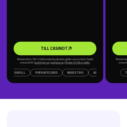
TILL CASINOT
Reklamlänk | 18+ | Välkomsterbjudanden gäller nya kunder | Spela
Reklamlän
ansvarsfullt |
stodlinjen.se
|
spelpaus.se
|
Regler & Villkor gäller
ansvars
RD
SKRILL
PAYSAFECARD
MAESTRO
APPLE PAY
MIF
T