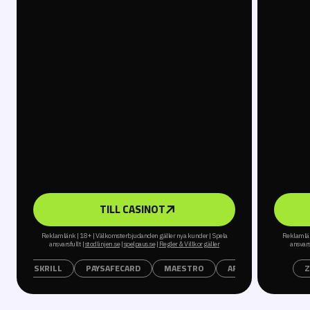
TILL CASINOT
Reklamlänk | 18+ | Välkomsterbjudanden gäller nya kunder | Spela
Reklamlän
ansvarsfullt |
stodlinjen.se
|
spelpaus.se
|
Regler & Villkor gäller
ansvars
RD
SKRILL
PAYSAFECARD
MAESTRO
APPLE PAY
MIF
Z