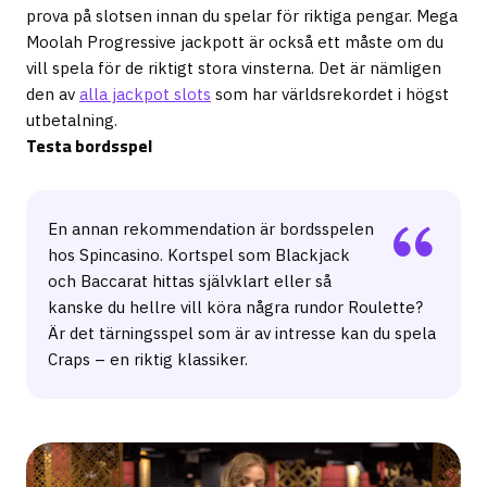
prova på slotsen innan du spelar för riktiga pengar. Mega
Moolah Progressive jackpott är också ett måste om du
vill spela för de riktigt stora vinsterna. Det är nämligen
den av
alla jackpot slots
som har världsrekordet i högst
utbetalning.
Testa bordsspel
En annan rekommendation är bordsspelen
hos Spincasino. Kortspel som Blackjack
och Baccarat hittas självklart eller så
kanske du hellre vill köra några rundor Roulette?
Är det tärningsspel som är av intresse kan du spela
Craps – en riktig klassiker.