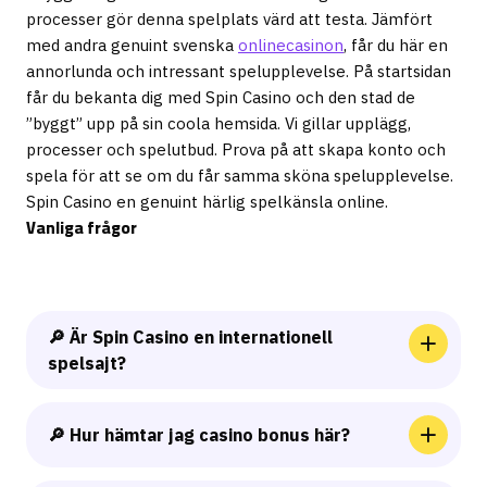
processer gör denna spelplats värd att testa. Jämfört
med andra genuint svenska
onlinecasinon
, får du här en
annorlunda och intressant spelupplevelse. På startsidan
får du bekanta dig med Spin Casino och den stad de
”byggt” upp på sin coola hemsida. Vi gillar upplägg,
processer och spelutbud. Prova på att skapa konto och
spela för att se om du får samma sköna spelupplevelse.
Spin Casino en genuint härlig spelkänsla online.
Vanliga frågor
🔎 Är Spin Casino en internationell
spelsajt?
🔎 Hur hämtar jag casino bonus här?