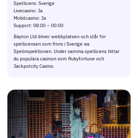
Spellicens: Sverige
Livecasino: Ja
Mobilcasino: Ja
Support: 08:00 – 00:00
Bayton Ltd driver webbplatsen och står för
spellicensen som finns i Sverige via
Spelinspektionen. Under samma spellicens hittar
du populära casinon som Rubyfortune och
Jackpotcity Casino.