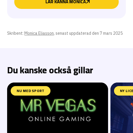
LÄR KÄNNA MONICA
Skribent:
Monica Eliasson
, senast uppdaterad den 7 mars 2025
Du kanske också gillar
NU MED SPORT
NY LIC