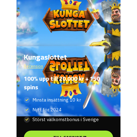
Kungaslottet
Recension
100% upp till 20.000 kr + 150
spins
Minsta insättning 10 kr
Nytt för 2024
Störst välkomstbonus i Sverige