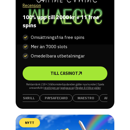
Recension
100% upp till 2000 kr + 11 free
spins
Omsättningsfria free spins
Mer än 7000 slots
Omedelbara utbetalningar
TILL CASINOT
Reklamlänk | 18+ | Välkomsterbjudanden gäller nya kunder | Spela
ansvarsfullt |
stodlinjen.se
|
spelpaus.se
|
Regler & Villkor gäller
ERCARD
SKRILL
PAYSAFECARD
MAESTRO
APPLE PAY
NYTT