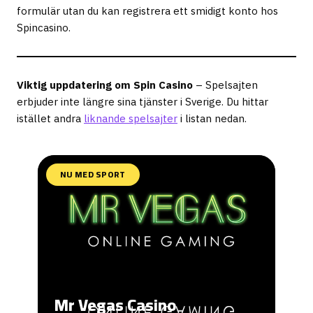
formulär utan du kan registrera ett smidigt konto hos
Spincasino.
Viktig uppdatering om Spin Casino
– Spelsajten
erbjuder inte längre sina tjänster i Sverige. Du hittar
istället andra
liknande spelsajter
i listan nedan.
NU MED SPORT
Mr Vegas Casino