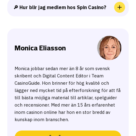
🔎 Hur blir jag medlem hos Spin Casino?
Monica Eliasson
Monica jobbar sedan mer än 8 år som svensk
skribent och Digital Content Editor i Team
CasinoGuide. Hon brinner för hög kvalité och
lägger ned mycket tid på efterforskning för att få
till bästa möjliga material till artiklar, spelguider
och recensioner. Med mer än 15 års erfarenhet
inom casinon online har hon en stor bredd av
kunskap inom branschen.