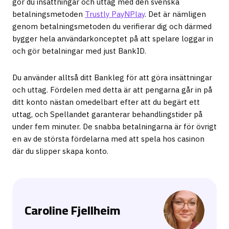
gör du insättningar och uttag med den svenska
betalningsmetoden
Trustly PayNPlay
. Det är nämligen
genom betalningsmetoden du verifierar dig och därmed
bygger hela användarkonceptet på att spelare loggar in
och gör betalningar med just BankID.
Du använder alltså ditt Bankleg för att göra insättningar
och uttag. Fördelen med detta är att pengarna går in på
ditt konto nästan omedelbart efter att du begärt ett
uttag, och Spellandet garanterar behandlingstider på
under fem minuter. De snabba betalningarna är för övrigt
en av de största fördelarna med att spela hos casinon
där du slipper skapa konto.
Caroline Fjellheim