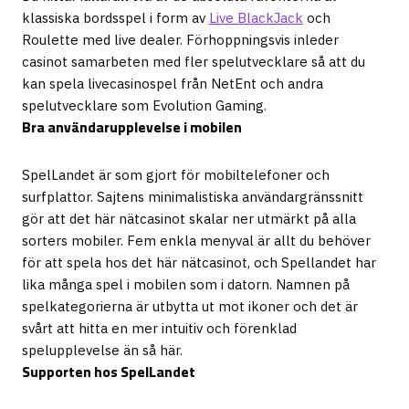
klassiska bordsspel i form av
Live BlackJack
och
Roulette med live dealer. Förhoppningsvis inleder
casinot samarbeten med fler spelutvecklare så att du
kan spela livecasinospel från NetEnt och andra
spelutvecklare som Evolution Gaming.
Bra användarupplevelse i mobilen
SpelLandet är som gjort för mobiltelefoner och
surfplattor. Sajtens minimalistiska användargränssnitt
gör att det här nätcasinot skalar ner utmärkt på alla
sorters mobiler. Fem enkla menyval är allt du behöver
för att spela hos det här nätcasinot, och Spellandet har
lika många spel i mobilen som i datorn. Namnen på
spelkategorierna är utbytta ut mot ikoner och det är
svårt att hitta en mer intuitiv och förenklad
spelupplevelse än så här.
Supporten hos SpelLandet