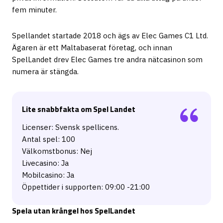
fem minuter.
Spellandet startade 2018 och ägs av Elec Games C1 Ltd.
Ägaren är ett Maltabaserat företag, och innan
SpelLandet drev Elec Games tre andra nätcasinon som
numera är stängda.
Lite snabbfakta om Spel Landet
Licenser: Svensk spellicens.
Antal spel: 100
Välkomstbonus: Nej
Livecasino: Ja
Mobilcasino: Ja
Öppettider i supporten: 09:00 -21:00
Spela utan krångel hos SpelLandet