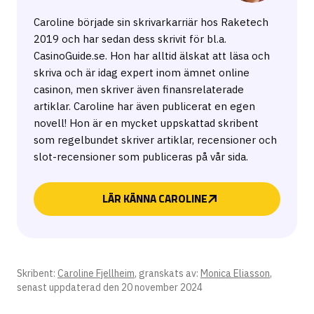
Caroline började sin skrivarkarriär hos Raketech
2019 och har sedan dess skrivit för bl.a.
CasinoGuide.se. Hon har alltid älskat att läsa och
skriva och är idag expert inom ämnet online
casinon, men skriver även finansrelaterade
artiklar. Caroline har även publicerat en egen
novell! Hon är en mycket uppskattad skribent
som regelbundet skriver artiklar, recensioner och
slot-recensioner som publiceras på vår sida.
LÄR KÄNNA CAROLINE
Skribent:
Caroline Fjellheim
, granskats av:
Monica Eliasson
,
senast uppdaterad den 20 november 2024