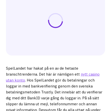
SpelLandet har hakat på en av de hetaste
branschtrenderna. Det här är nämligen ett
nytt casino
utan konto
. Hos SpelLandet gör du betalningar och
loggar in med bankverifiering genom den svenska
betalningsmetoden Trustly. Det innebär att du verifierar
dig med ditt BankID varje gång du loggar in. På så sätt
slipper du lämna ut mejl, telefonnummer och annan
privat information. Dessutom får du alla uttag på under