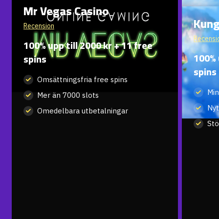
Mr Vegas Casino
Kung
Recension
Recensi
100% upp till 2000 kr + 11 free
100% u
spins
spins
Omsättningsfria free spins
Min
Mer än 7000 slots
Nyt
Omedelbara utbetalningar
Stö