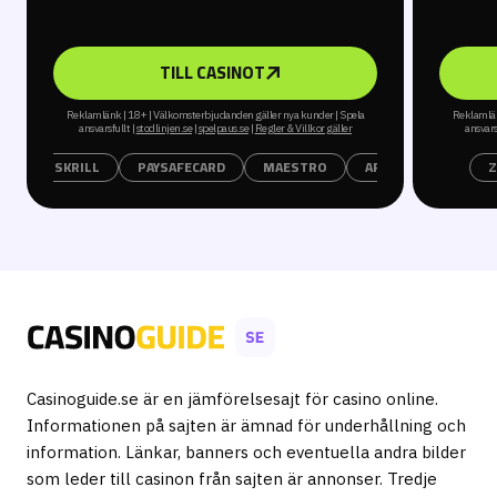
TILL CASINOT
Reklamlänk | 18+ | Välkomsterbjudanden gäller nya kunder | Spela
Reklamlän
ansvarsfullt |
stodlinjen.se
|
spelpaus.se
|
Regler & Villkor gäller
ansvars
RD
SKRILL
PAYSAFECARD
MAESTRO
APPLE PAY
MIF
Z
Casinoguide.se är en jämförelsesajt för casino online.
Informationen på sajten är ämnad för underhållning och
information. Länkar, banners och eventuella andra bilder
som leder till casinon från sajten är annonser. Tredje