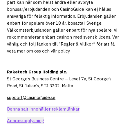
part kan när som helst ändra eller avbryta
bonusar/erbjudanden och CasinoGuide kan ej hållas
ansvariga för felaktig information. Erbjudanden gäller
enbart för spelare över 18 år, bosatta i Sverige.
Välkomsterbjudanden gäller enbart för nya spelare. Vi
rekommenderar enbart casinon med svensk licens. Var
vänlig och följ länken till ”Regler & Villkor” för att få
veta mer om oss och vår policy.
Raketech Group Holding plc.
St George’s Business Centre – Level 7a, St George’s
Road, St Julian’s, STJ 3202, Malta
support@casinoguide.se
Denna sajt innehåller reklamlänkar
Annonsupplysning