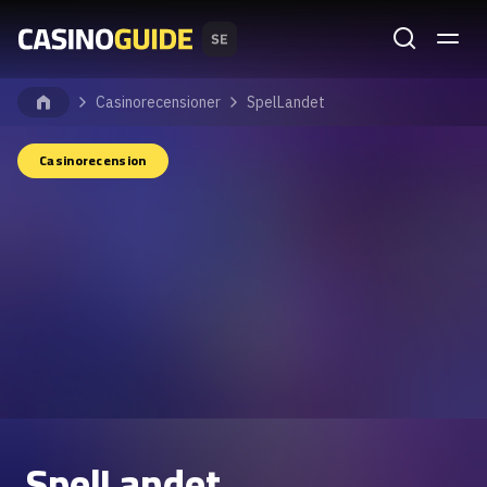
Sök
MENY
Casinorecensioner
SpelLandet
Casinorecension
SpelLandet