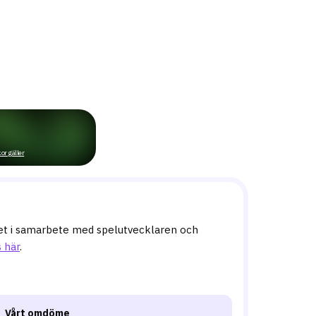
Mr Vegas Casino
kor gäller
aget i samarbete med spelutvecklaren och
s här
.
Vårt omdöme