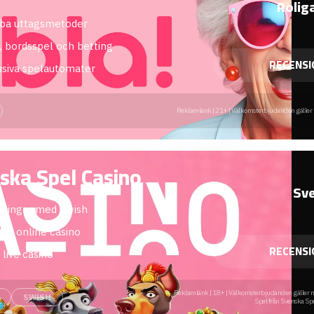
Rolig
ba uttagsmetoder
, bordsspel och betting
RECENSI
usiva spelautomater
Reklamlänk | 21+ | Välkomsterbjudanden gäller ny
ska Spel Casino
Sve
lningar med Swish
ligt online casino
RECENSI
 live casino
Reklamlänk | 18+ | Välkomsterbjudanden gäller nya
SWISH
Spel från Svenska Sp