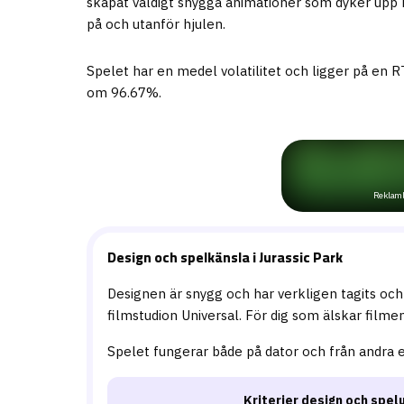
skapat väldigt snygga animationer som dyker upp
på och utanför hjulen.
Spelet har en medel volatilitet och ligger på en 
om 96.67%.
Reklamlä
Design och spelkänsla i Jurassic Park
Designen är snygg och har verkligen tagits och
filmstudion Universal. För dig som älskar filmen
Spelet fungerar både på dator och från andra 
Kriterier design och spe