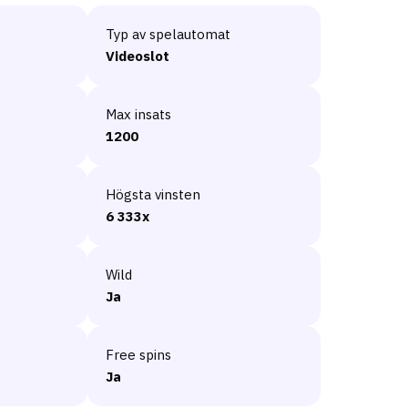
Typ av spelautomat
Videoslot
Max insats
1200
Högsta vinsten
6 333x
Wild
Ja
Free spins
Ja