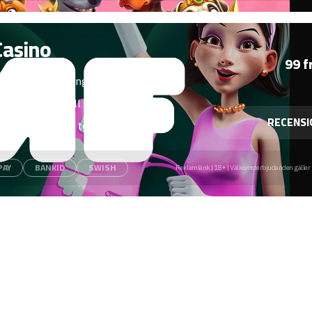
Casino
99 f
s utan omsättning
ar överskott till välgörenhet
RECENSI
ast uttag i vårt test
PAY
BANKID
SWISH
Reklamlänk | 18+ | Välkomsterbjudanden gäller ny