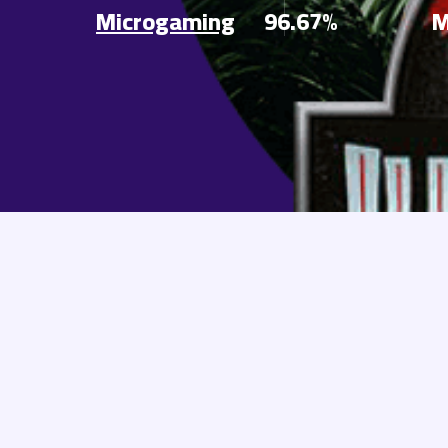
Microgaming
96.67%
M