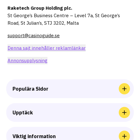
Raketech Group Holding plc.
St George’s Business Centre – Level 7a, St George’s
Road, St Julian’s, STJ 3202, Malta
support@casinoguide.se
Denna sajt innehåller reklamlänkar
Annonsupplysning
Populära Sidor
Casinorecensioner
Upptäck
Nyheter
Casinokampanjer – Dagens bästa erbjudanden
Live Casino
Guider
Viktig information
Virtual Reality Casino