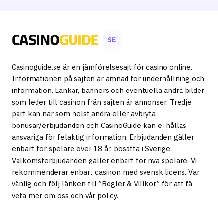
Casinoguide.se är en jämförelsesajt för casino online.
Informationen på sajten är ämnad för underhållning och
information. Länkar, banners och eventuella andra bilder
som leder till casinon från sajten är annonser. Tredje
part kan när som helst ändra eller avbryta
bonusar/erbjudanden och CasinoGuide kan ej hållas
ansvariga för felaktig information. Erbjudanden gäller
enbart för spelare över 18 år, bosatta i Sverige.
Välkomsterbjudanden gäller enbart för nya spelare. Vi
rekommenderar enbart casinon med svensk licens. Var
vänlig och följ länken till ”Regler & Villkor” för att få
veta mer om oss och vår policy.