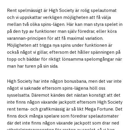
Rent spelmässigt är High Society är rolig spelautomat
och vi uppskattar verkligen möjligheten att få välja
mellan två olika spins-lägen. Här kan man styra spelet in
på den typ av funktioner man själv föredrar, eller köra
varannan-principen för att få maximal variation.
Möjligheten att trigga nya spins under funktionen är
också något vi gillar, eftersom det håller spänningen på
topp och bäddar för riktigt lönsamma spelomgångar när
man har turen på sin sida.
High Society har inte någon bonusbana, men det var inte
något vi saknade eftersom spins-lägena höll oss
sysselsatta. Däremot kändes det nästan konstigt att det
inte finns någon växande jackpott eftersom High Society
rent tema- och grafikmässig är så likt Mega Fortune. Det
finns dock många spelare som föredrar spelautomater
där det inte finns någon växande jackpott som drar ned
utbetalningsprocenten för resten av spelet, så vi kan