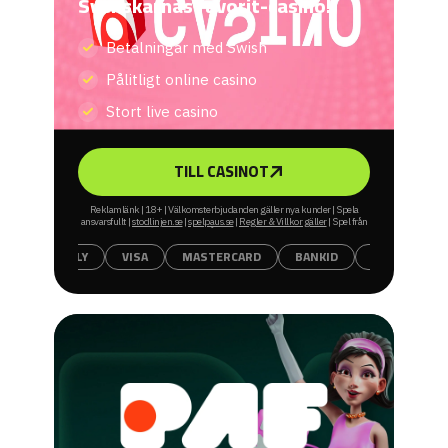
Svenskarnas favorit-casino!
Betalningar med Swish
Pålitligt online casino
Stort live casino
TILL CASINOT
Reklamlänk | 18+ | Välkomsterbjudanden gäller nya kunder | Spela
ansvarsfullt |
stodlinjen.se
|
spelpaus.se
|
Regler & Villkor gäller
| Spel från
Svenska Spel Sport & Casino AB. Åldersgräns 18 år. Stödlinjen 020-81 91
00. Spelalagom.se.
TRUSTLY
VISA
MASTERCARD
BANKID
SWISH