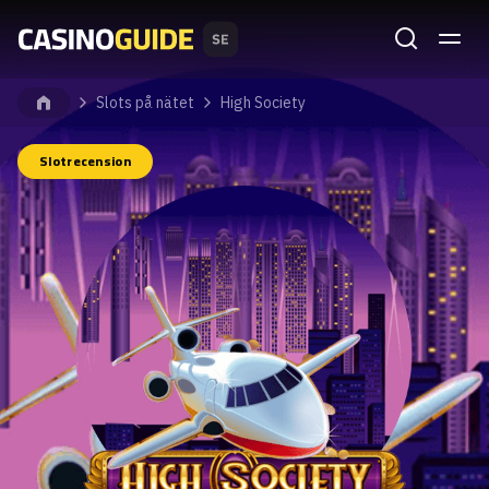
Sök
MENY
Slots på nätet
High Society
Slotrecension