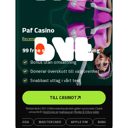
Paf Casino
Recension
99 free spins utan omsättning
Bonus utan omsättning
Donerar överskott till välgörenhet
Snabbast uttag i vårt test
TILL CASINOT
Reklamlänk | 18+ | Välkomsterbjudanden gäller nya kunder | Spela
ansvarsfullt |
stodlinjen.se
|
spelpaus.se
|
Regler & Villkor gäller
RUSTLY
VISA
MASTERCARD
APPLE PAY
BANKID
SWI