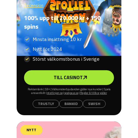
Recension
100% upp till 20.000 kr + 150
spins
Minsta insättning 10 kr
Nytt för 2024
Störst välkomstbonus i Sverige
TILL CASINOT
Reklamlänk | 18+ | Välkomsterbjudanden gäller nya kunder | Spela
ansvarsfullt |
stodlinjen.se
|
spelpaus.se
|
Regler & Villkor gäller
TRUSTLY
BANKID
SWISH
NYTT