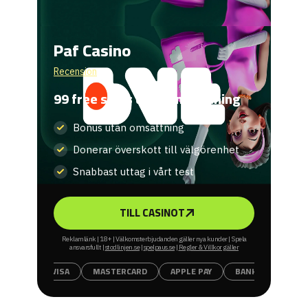
Paf Casino
Recension
99 free spins utan omsättning
Bonus utan omsättning
Donerar överskott till välgörenhet
Snabbast uttag i vårt test
TILL CASINOT
Reklamlänk | 18+ | Välkomsterbjudanden gäller nya kunder | Spela
ansvarsfullt |
stodlinjen.se
|
spelpaus.se
|
Regler & Villkor gäller
RUSTLY
VISA
MASTERCARD
APPLE PAY
BANKID
SWI