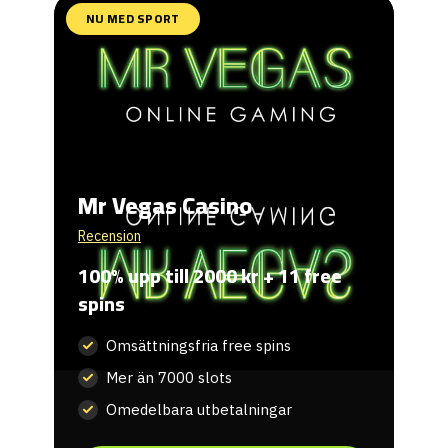
NU MED SPORT
Mr Vegas Casino
Recension
100% upp till 2000 kr + 11 free
spins
Omsättningsfria free spins
Mer än 7000 slots
Omedelbara utbetalningar