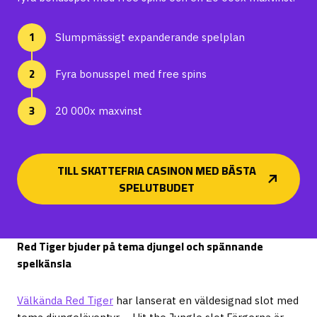
Slumpmässigt expanderande spelplan
Fyra bonusspel med free spins
20 000x maxvinst
TILL SKATTEFRIA CASINON MED BÄSTA
SPELUTBUDET
Red Tiger bjuder på tema djungel och spännande
spelkänsla
Välkända Red Tiger
har lanserat en väldesignad slot med