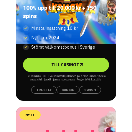
100% upp till 20.000 kr + 150
spins
Minsta insättning 10 kr
Nytt för 2024
Störst välkomstbonus i Sverige
TILL CASINOT
Reklamlänk | 18+ | Välkomsterbjudanden gäller nya kunder | Spela
ansvarsfullt |
stodlinjen.se
|
spelpaus.se
|
Regler & Villkor gäller
TRUSTLY
BANKID
SWISH
NYTT