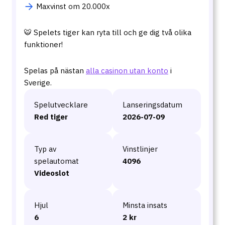
Maxvinst om 20.000x
🐯 Spelets tiger kan ryta till och ge dig två olika
funktioner!
Spelas på nästan
alla casinon utan konto
i
Sverige.
Spelutvecklare
Lanseringsdatum
Red tiger
2026-07-09
Typ av
Vinstlinjer
spelautomat
4096
Videoslot
Hjul
Minsta insats
6
2 kr