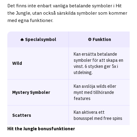
Det finns inte enbart vanliga betalande symboler i Hit
the Jungle, utan också särskilda symboler som kommer
med egna funktioner.
🔥 Specialsymbol
⚙️ Funktion
Kan ersätta betalande
symboler för att skapa en
Wild
K
vinst. 6 stycken ger 5x i
utdelning.
Kan avslöja wilds eller
S
Mystery Symboler
mynt med tillhörande
features
Kan aktivera ett
F
Scatters
bonusspel med free spins
Hit the Jungle bonusfunktioner