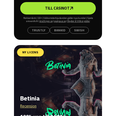
TILL CASINOT
Reklamlänk | 18+ | Välkomsterbjudanden gäller nya kunder | Spela
ansvarsfullt |
stodlinjen.se
|
spelpaus.se
|
Regler & Villkor gäller
TRUSTLY
BANKID
SWISH
NY LICENS
Betinia
Recension