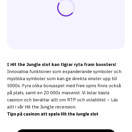
I Hit the Jungle slot kan tigrar ryta fram boosters!
Innovativa funktioner som expanderande symboler och
mystiska symboler som kan ge direkta vinster upp till
5000x. Fyra olika bonusspel med free spins finns också
på plats, samt en 20 000x maxvinst. Vi listar bästa
casinon och berättar allt om RTP och volatilitet – Läs
allt i vår Hit the Jungle recension.
Tips på casinon att spela Hit the Jungle slot