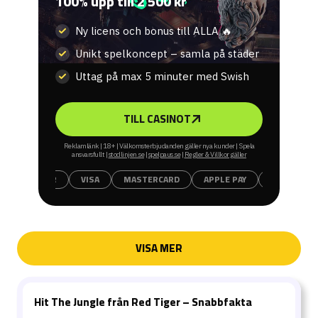
100% upp till 2 500 kr
Ny licens och bonus till ALLA 🔥
Unikt spelkoncept – samla på städer
Uttag på max 5 minuter med Swish
TILL CASINOT
Reklamlänk | 18+ | Välkomsterbjudanden gäller nya kunder | Spela
ansvarsfullt |
stodlinjen.se
|
spelpaus.se
|
Regler & Villkor gäller
ZIMPLER
VISA
MASTERCARD
APPLE PAY
SWISH
VISA MER
Hit The Jungle från Red Tiger – Snabbfakta