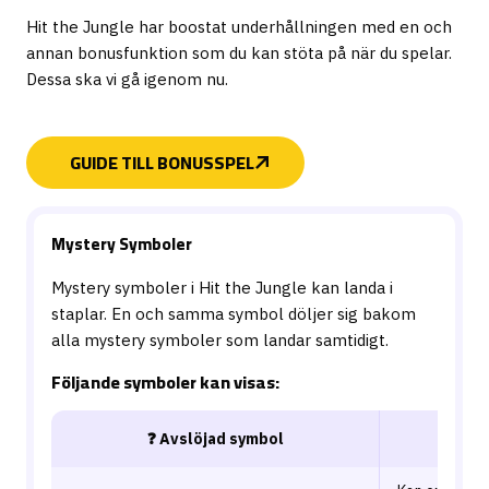
Hit the Jungle har boostat underhållningen med en och
annan bonusfunktion som du kan stöta på när du spelar.
Dessa ska vi gå igenom nu.
GUIDE TILL BONUSSPEL
Mystery Symboler
Mystery symboler i Hit the Jungle kan landa i
staplar. En och samma symbol döljer sig bakom
alla mystery symboler som landar samtidigt.
Följande symboler kan visas:
❓ Avslöjad symbol
⚙️ T