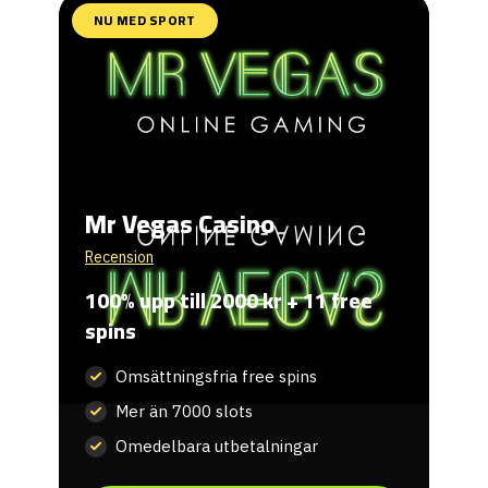
NU MED SPORT
Mr Vegas Casino
Recension
100% upp till 2000 kr + 11 free
spins
Omsättningsfria free spins
Mer än 7000 slots
Omedelbara utbetalningar