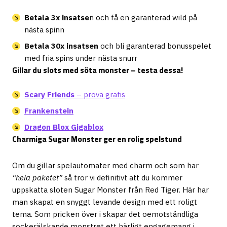
Betala 3x insatse
n och få en garanterad wild på
nästa spinn
Betala 30x insatsen
och bli garanterad bonusspelet
med fria spins under nästa snurr
Gillar du slots med söta monster – testa dessa!
Scary Friends
– prova gratis
Frankenstein
Dragon Blox Gigablox
Charmiga Sugar Monster ger en rolig spelstund
Om du gillar spelautomater med charm och som har
“hela paketet”
så tror vi definitivt att du kommer
uppskatta sloten Sugar Monster från Red Tiger. Här har
man skapat en snyggt levande design med ett roligt
tema. Som pricken över i skapar det oemotståndliga
sockerälskande monstret ett härligt engagemang i