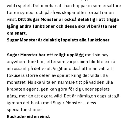
wild i spelet. Det innebär att han hoppar in som ersättare
för en symbol och på så vis skapar eller förbättrar en
vinst.
Ditt Sugar Monster är också delaktig i att trigga
igång andra funktioner och dessa ska vi berätta mer
om snart.
Sugar Monster är delaktig i spelets alla funktioner
Sugar Monster har ett roligt upplägg
med sin pay
anywhere funktion, eftersom varje spinn blir lite extra
intressant på det viset. Vi gillar också att man valt att
fokusera större delen av spelet kring det vilda lilla
monstret. Nu ska vi ta en närmare titt på vad den lilla
krabaten egentligen kan göra för dig under spelets
gång, mer än att agera wild. Det är nämligen dags att gå
igenom det bästa med Sugar Monster – dess
specialfunktioner.
Kaskader vid en vinst