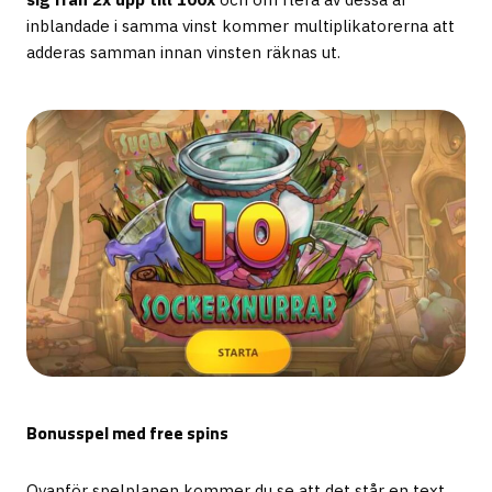
inblandade i samma vinst kommer multiplikatorerna att
adderas samman innan vinsten räknas ut.
Bonusspel med free spins
Ovanför spelplanen kommer du se att det står en text