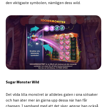
den viktigaste symbolen, nämligen dess wild.
Sugar Monster Wild
Det vilda lilla monstret är alldeles galen i sina sötsaker
och han äter mer än gärna upp dessa när han får
chansen. I samband med att det sker, agerar han också