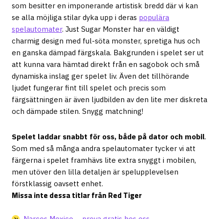
som besitter en imponerande artistisk bredd där vi kan
se alla möjliga stilar dyka upp i deras
populära
spelautomater
. Just Sugar Monster har en väldigt
charmig design med ful-söta monster, spretiga hus och
en ganska dämpad färgskala. Bakgrunden i spelet ser ut
att kunna vara hämtad direkt från en sagobok och små
dynamiska inslag ger spelet liv. Även det tillhörande
ljudet fungerar fint till spelet och precis som
färgsättningen är även ljudbilden av den lite mer diskreta
och dämpade stilen. Snygg matchning!
Spelet laddar snabbt för oss, både på dator och mobil
.
Som med så många andra spelautomater tycker vi att
färgerna i spelet framhävs lite extra snyggt i mobilen,
men utöver den lilla detaljen är spelupplevelsen
förstklassig oavsett enhet.
Missa inte dessa titlar från Red Tiger
Narcos Mexico – prova gratis hos oss