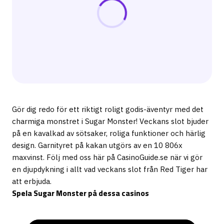
Gör dig redo för ett riktigt roligt godis-äventyr med det
charmiga monstret i Sugar Monster! Veckans slot bjuder
på en kavalkad av sötsaker, roliga funktioner och härlig
design. Garnityret på kakan utgörs av en 10 806x
maxvinst. Följ med oss här på CasinoGuide.se när vi gör
en djupdykning i allt vad veckans slot från Red Tiger har
att erbjuda.
Spela Sugar Monster på dessa casinos