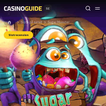
Sök
MENY
Slots på nätet
Sugar Monster
Slotrecension