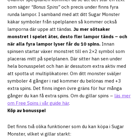
som säger
“Bonus Spins”
och precis under finns fyra
runda lampor. I samband med att ditt Sugar Monster
käkar symboler från spelplanen så kommer också
lamporna där uppe att tändas.
Ju mer sötsaker
monstret i spelet äter, desto fler lampor tänds – och
när alla fyra lampor lyser får du 10 spins.
Innan
spinsen startar växer monstret till en 2×2 symbol som
placeras mitt på spelplanen. Där sitter han sen under
hela bonusspelet och han är dessutom extra aktiv med
att spotta ut multiplikatorer. Om ditt monster sväljer
symboler 4 gånger i rad kommer du belönas med +3
extra spins. Det finns ingen övre gräns för hur många
gånger du kan få extra spins. Om du gillar spins –
läs mer
om Free Spins i vår guide här
.
Köp av bonusspel
Det finns två olika funktioner som du kan köpa i Sugar
Monster, vilket vi gillar starkt: