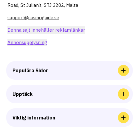
Road, St Julian’s, STJ 3202, Malta
support@casinoguide.se
Denna sajt innehåller reklamlänkar
Annonsupplysning
Populära Sidor
Casinorecensioner
Upptäck
Nyheter
Casinokampanjer – Dagens bästa erbjudanden
Live Casino
Guider
Viktig information
Virtual Reality Casino
Casino betalningsmetoder
Speltillverkare
Om Oss