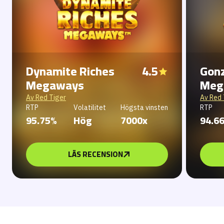
Dynamite Riches
4.5
Gonz
Megaways
Meg
Av Red Tiger
Av Red 
RTP
Volatilitet
Högsta vinsten
RTP
95.75%
Hög
7000x
94.6
LÄS RECENSION