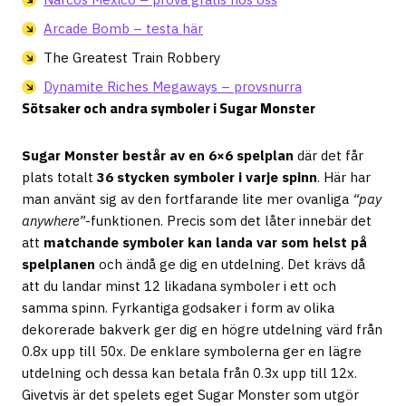
Arcade Bomb – testa här
The Greatest Train Robbery
Dynamite Riches Megaways – provsnurra
Sötsaker och andra symboler i Sugar Monster
Sugar Monster består av en 6×6 spelplan
där det får
plats totalt
36 stycken symboler i varje spinn
. Här har
man använt sig av den fortfarande lite mer ovanliga
“pay
anywhere”
-funktionen. Precis som det låter innebär det
att
matchande symboler kan landa var som helst på
spelplanen
och ändå ge dig en utdelning. Det krävs då
att du landar minst 12 likadana symboler i ett och
samma spinn. Fyrkantiga godsaker i form av olika
dekorerade bakverk ger dig en högre utdelning värd från
0.8x upp till 50x. De enklare symbolerna ger en lägre
utdelning och dessa kan betala från 0.3x upp till 12x.
Givetvis är det spelets eget Sugar Monster som utgör