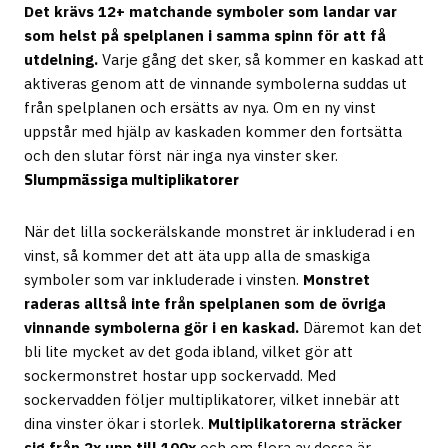
Det krävs 12+ matchande symboler som landar var
som helst på spelplanen i samma spinn för att få
utdelning.
Varje gång det sker, så kommer en kaskad att
aktiveras genom att de vinnande symbolerna suddas ut
från spelplanen och ersätts av nya. Om en ny vinst
uppstår med hjälp av kaskaden kommer den fortsätta
och den slutar först när inga nya vinster sker.
Slumpmässiga multiplikatorer
När det lilla sockerälskande monstret är inkluderad i en
vinst, så kommer det att äta upp alla de smaskiga
symboler som var inkluderade i vinsten.
Monstret
raderas alltså inte från spelplanen som de övriga
vinnande symbolerna gör i en kaskad.
Däremot kan det
bli lite mycket av det goda ibland, vilket gör att
sockermonstret hostar upp sockervadd. Med
sockervadden följer multiplikatorer, vilket innebär att
dina vinster ökar i storlek.
Multiplikatorerna sträcker
sig från 2x upp till 100x
och om flera av dessa är