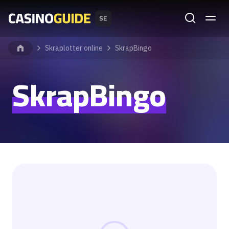
Sök
MENY
Skraplotter online
SkrapBingo
SkrapBingo