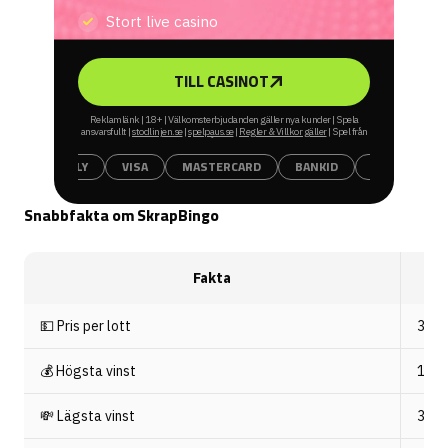
Stort live casino
TILL CASINOT
Reklamlänk | 18+ | Välkomsterbjudanden gäller nya kunder | Spela
ansvarsfullt |
stodlinjen.se
|
spelpaus.se
|
Regler & Villkor gäller
| Spel från
Svenska Spel Sport & Casino AB. Åldersgräns 18 år. Stödlinjen 020-81 91
00. Spelalagom.se.
TRUSTLY
VISA
MASTERCARD
BANKID
SWISH
Snabbfakta om SkrapBingo
Fakta
💵 Pris per lott
30 kr
💰 Högsta vinst
1 mil
💸 Lägsta vinst
30 kr