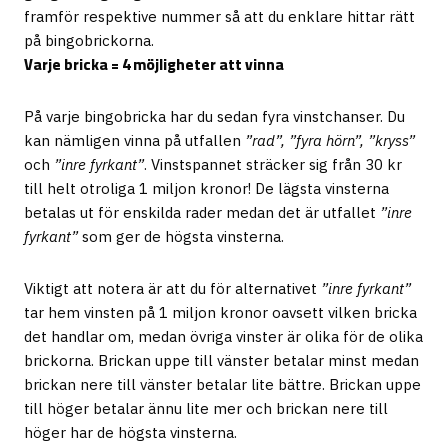
framför respektive nummer så att du enklare hittar rätt
på bingobrickorna.
Varje bricka = 4 möjligheter att vinna
På varje bingobricka har du sedan fyra vinstchanser. Du
kan nämligen vinna på utfallen
”rad”, ”fyra hörn”, ”kryss”
och
”inre fyrkant”
. Vinstspannet sträcker sig från 30 kr
till helt otroliga 1 miljon kronor! De lägsta vinsterna
betalas ut för enskilda rader medan det är utfallet
”inre
fyrkant”
som ger de högsta vinsterna.
Viktigt att notera är att du för alternativet
”inre fyrkant”
tar hem vinsten på 1 miljon kronor oavsett vilken bricka
det handlar om, medan övriga vinster är olika för de olika
brickorna. Brickan uppe till vänster betalar minst medan
brickan nere till vänster betalar lite bättre. Brickan uppe
till höger betalar ännu lite mer och brickan nere till
höger har de högsta vinsterna.