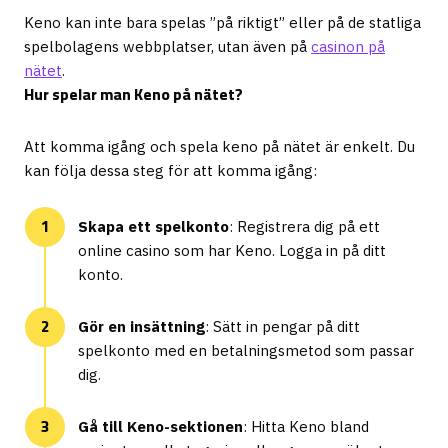
Keno kan inte bara spelas ”på riktigt” eller på de statliga
spelbolagens webbplatser, utan även på
casinon på
nätet
.
Hur spelar man Keno på nätet?
Att komma igång och spela keno på nätet är enkelt. Du
kan följa dessa steg för att komma igång:
Skapa ett spelkonto
: Registrera dig på ett
online casino som har Keno. Logga in på ditt
konto.
Gör en insättning
: Sätt in pengar på ditt
spelkonto med en betalningsmetod som passar
dig.
Gå till Keno-sektionen
: Hitta Keno bland