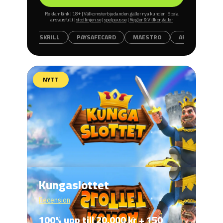
Reklamlänk | 18+ | Välkomsterbjudanden gäller nya kunder | Spela
ansvarsfullt |
stodlinjen.se
|
spelpaus.se
|
Regler & Villkor gäller
ERCARD
SKRILL
PAYSAFECARD
MAESTRO
APPLE PAY
NYTT
Kungaslottet
Recension
100% upp till 20.000 kr + 150