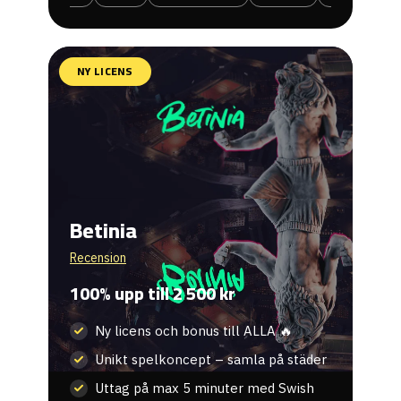
NY LICENS
Betinia
Recension
100% upp till 2 500 kr
Ny licens och bonus till ALLA 🔥
Unikt spelkoncept – samla på städer
Uttag på max 5 minuter med Swish