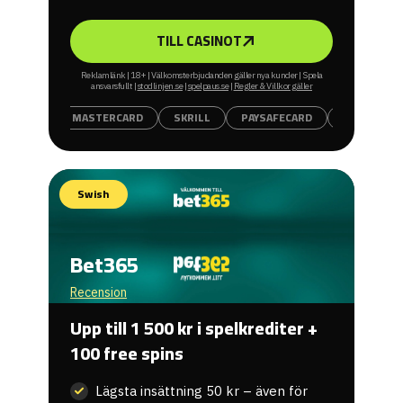
TILL CASINOT
Reklamlänk | 18+ | Välkomsterbjudanden gäller nya kunder | Spela
ansvarsfullt |
stodlinjen.se
|
spelpaus.se
|
Regler & Villkor gäller
VISA
MASTERCARD
SKRILL
PAYSAFECARD
APPLE PAY
Swish
Bet365
Recension
Upp till 1 500 kr i spelkrediter +
100 free spins
Lägsta insättning 50 kr – även för