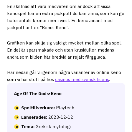
En skillnad att vara medveten om är dock att vissa
kenospel har en extra jackpott du kan vinna, som kan ge
tiotusentals kronor mer i vinst. En kenovariant med
jackpott är t ex ”Bonus Keno”.
Grafiken kan skilja sig väldigt mycket mellan olika spel.
En del är sparsmakade och utan krusiduller, medans
andra som bilden här bredvid är rejält färgglada.
Här nedan går vi igenom några varianter av online keno
som vi har stött på hos
casinos med svensk licens
.
Age Of The Gods: Keno
Speltillverkare:
Playtech
Lanserades:
2023-12-12
Tema:
Grekisk mytologi