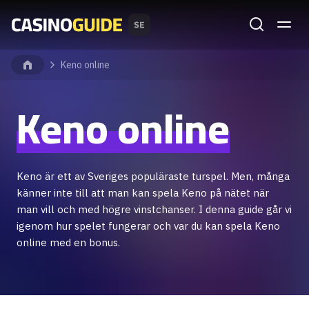
Sök
MENY
Keno online
Keno online
Keno är ett av Sveriges populäraste turspel. Men, många
känner inte till att man kan spela Keno på nätet när
man vill och med högre vinstchanser. I denna guide går vi
igenom hur spelet fungerar och var du kan spela Keno
online med en bonus.