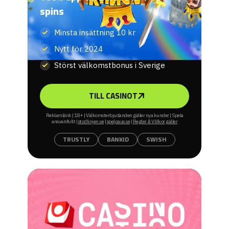
spins
Minsta insättning 10 kr
Nytt för 2024
Störst välkomstbonus i Sverige
TILL CASINOT
Reklamlänk | 18+ | Välkomsterbjudanden gäller nya kunder | Spela
ansvarsfullt |
stodlinjen.se
|
spelpaus.se
|
Regler & Villkor gäller
TRUSTLY
BANKID
SWISH