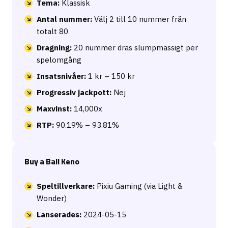
Tema:
Klassisk
Antal nummer:
Välj 2 till 10 nummer från
totalt 80
Dragning:
20 nummer dras slumpmässigt per
spelomgång
Insatsnivåer:
1 kr – 150 kr
Progressiv jackpott:
Nej
Maxvinst:
14,000x
RTP:
90.19% – 93.81%
Buy a Ball Keno
Speltillverkare:
Pixiu Gaming (via Light &
Wonder)
Lanserades:
2024-05-15