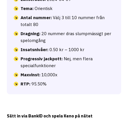
Tema:
Orientisk
Antal nummer:
Välj 3 till 10 nummer från
totalt 80
Dragning:
20 nummer dras slumpmässigt per
spelomgång
Insatsnivåer:
0.50 kr – 1000 kr
Progressiv jackpott:
Nej, men flera
specialfunktioner
Maxvinst:
10,000x
RTP:
95.50%
Sätt in via BankID och spela Keno på nätet