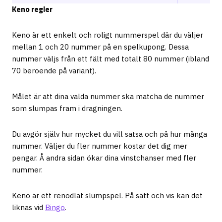
Keno regler
Keno är ett enkelt och roligt nummerspel där du väljer
mellan 1 och 20 nummer på en spelkupong. Dessa
nummer väljs från ett fält med totalt 80 nummer (ibland
70 beroende på variant).
Målet är att dina valda nummer ska matcha de nummer
som slumpas fram i dragningen.
Du avgör själv hur mycket du vill satsa och på hur många
nummer. Väljer du fler nummer kostar det dig mer
pengar. Å andra sidan ökar dina vinstchanser med fler
nummer.
Keno är ett renodlat slumpspel. På sätt och vis kan det
liknas vid
Bingo
.