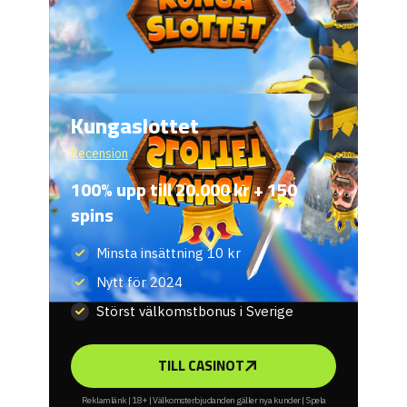
Kungaslottet
Recension
100% upp till 20.000 kr + 150
spins
Minsta insättning 10 kr
Nytt för 2024
Störst välkomstbonus i Sverige
TILL CASINOT
Reklamlänk | 18+ | Välkomsterbjudanden gäller nya kunder | Spela