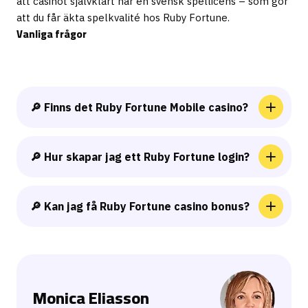
att casinot självklart har en svensk spellicens – som gör
att du får äkta spelkvalité hos Ruby Fortune.
Vanliga frågor
🔎 Finns det Ruby Fortune Mobile casino?
🔎 Hur skapar jag ett Ruby Fortune login?
🔎 Kan jag få Ruby Fortune casino bonus?
Monica Eliasson