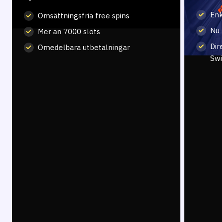
Enk
Omsättningsfria free spins
Nu 
Mer än 7000 slots
Dir
Omedelbara utbetalningar
Swi