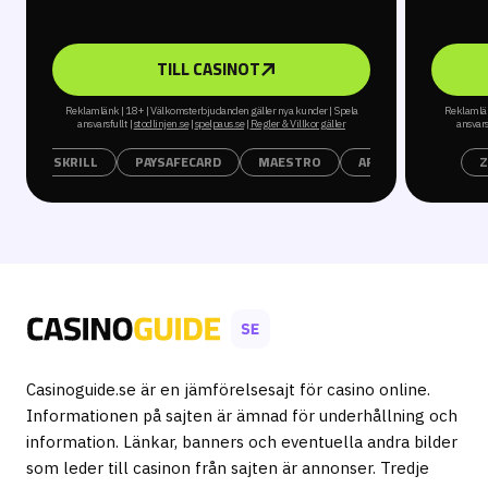
TILL CASINOT
Reklamlänk | 18+ | Välkomsterbjudanden gäller nya kunder | Spela
Reklamlän
ansvarsfullt |
stodlinjen.se
|
spelpaus.se
|
Regler & Villkor gäller
ansvars
RD
SKRILL
PAYSAFECARD
MAESTRO
APPLE PAY
MIF
Z
Casinoguide.se är en jämförelsesajt för casino online.
Informationen på sajten är ämnad för underhållning och
information. Länkar, banners och eventuella andra bilder
som leder till casinon från sajten är annonser. Tredje