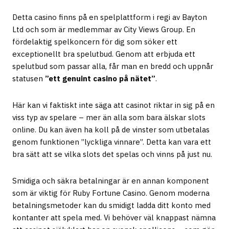
Detta casino finns på en spelplattform i regi av Bayton
Ltd och som är medlemmar av City Views Group. En
fördelaktig spelkoncern för dig som söker ett
exceptionellt bra spelutbud. Genom att erbjuda ett
spelutbud som passar alla, får man en bredd och uppnår
statusen
”ett genuint casino på nätet”
.
Här kan vi faktiskt inte säga att casinot riktar in sig på en
viss typ av spelare – mer än alla som bara älskar slots
online. Du kan även ha koll på de vinster som utbetalas
genom funktionen ”lyckliga vinnare”. Detta kan vara ett
bra sätt att se vilka slots det spelas och vinns på just nu.
Smidiga och säkra betalningar är en annan komponent
som är viktig för Ruby Fortune Casino. Genom moderna
betalningsmetoder kan du smidigt ladda ditt konto med
kontanter att spela med. Vi behöver väl knappast nämna