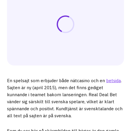
En spelsajt som erbjuder både nätcasino och en
betsida
.
Sajten är ny (april 2015), men det finns gediget
kunnande i teamet bakom lanseringen. Real Deal Bet
vänder sig särskilt till svenska spelare, vilket är klart
spännande och positivt. Kundtjänst är svensktalande och
all text på sajten är på svenska.
Som du ser här på skärmbilden till höger är den gamle