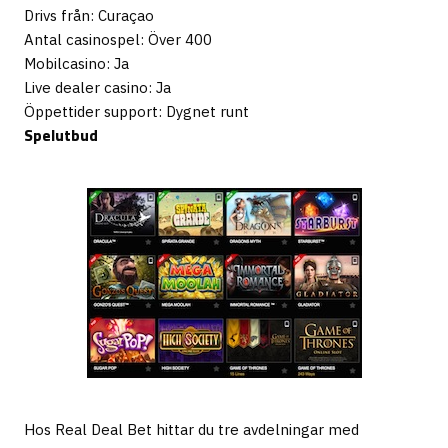
Drivs från: Curaçao
Antal casinospel: Över 400
Mobilcasino: Ja
Live dealer casino: Ja
Öppettider support: Dygnet runt
Spelutbud
Hos Real Deal Bet hittar du tre avdelningar med