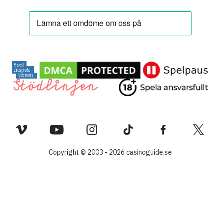
Sajtkarta
Kontakta Oss
Regler Och Villkor
Databehandling
Copyright © 2003 - 2026 casinoguide.se