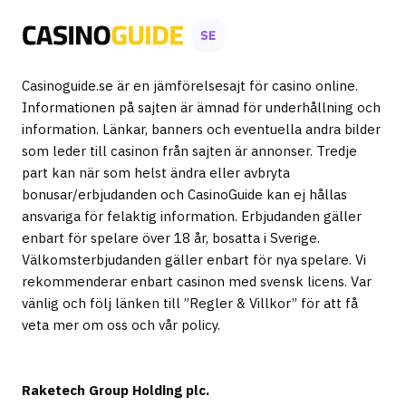
Casinoguide.se är en jämförelsesajt för casino online.
Informationen på sajten är ämnad för underhållning och
information. Länkar, banners och eventuella andra bilder
som leder till casinon från sajten är annonser. Tredje
part kan när som helst ändra eller avbryta
bonusar/erbjudanden och CasinoGuide kan ej hållas
ansvariga för felaktig information. Erbjudanden gäller
enbart för spelare över 18 år, bosatta i Sverige.
Välkomsterbjudanden gäller enbart för nya spelare. Vi
rekommenderar enbart casinon med svensk licens. Var
vänlig och följ länken till ”Regler & Villkor” för att få
veta mer om oss och vår policy.
Raketech Group Holding plc.