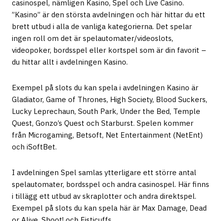
casinospel, nämligen Kasino, Spel och Live Casino.
”Kasino” är den största avdelningen och här hittar du ett
brett utbud i alla de vanliga kategorierna. Det spelar
ingen roll om det är spelautomater/videoslots,
videopoker, bordsspel eller kortspel som är din favorit –
du hittar allt i avdelningen Kasino.
Exempel på slots du kan spela i avdelningen Kasino är
Gladiator, Game of Thrones, High Society, Blood Suckers,
Lucky Leprechaun, South Park, Under the Bed, Temple
Quest, Gonzo’s Quest och Starburst. Spelen kommer
från Microgaming, Betsoft, Net Entertainment (NetEnt)
och iSoftBet.
I avdelningen Spel samlas ytterligare ett större antal
spelautomater, bordsspel och andra casinospel. Här finns
i tillägg ett utbud av skraplotter och andra direktspel.
Exempel på slots du kan spela här är Max Damage, Dead
or Alive, Shoot! och Fisticuffs.