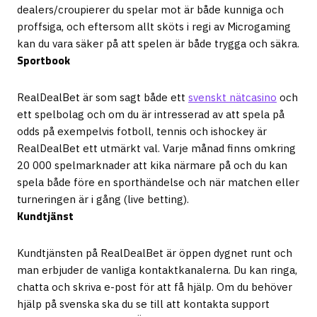
dealers/croupierer du spelar mot är både kunniga och
proffsiga, och eftersom allt sköts i regi av Microgaming
kan du vara säker på att spelen är både trygga och säkra.
Sportbook
RealDealBet är som sagt både ett
svenskt nätcasino
och
ett spelbolag och om du är intresserad av att spela på
odds på exempelvis fotboll, tennis och ishockey är
RealDealBet ett utmärkt val. Varje månad finns omkring
20 000 spelmarknader att kika närmare på och du kan
spela både före en sporthändelse och när matchen eller
turneringen är i gång (live betting).
Kundtjänst
Kundtjänsten på RealDealBet är öppen dygnet runt och
man erbjuder de vanliga kontaktkanalerna. Du kan ringa,
chatta och skriva e-post för att få hjälp. Om du behöver
hjälp på svenska ska du se till att kontakta support