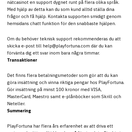
nätcasinot en support dygnet runt på flera olika språk.
Med hjälp av detta kan du som kund alltid ställa dina
frågor och få hjälp. Kontakta supporten smidigt genom
hemsidans chatt funktion för den snabbaste hjälpen.
Om du behöver teknisk support rekommenderas du att
skicka e-post till
help@playfortuna.com
där du kan
förvänta dig ett svar inom bara några timmar.
Transaktioner
Det finns flera betalningsmetoder som gör att du kan
göra insättning och vinna riktiga pengar hos PlayFortuna.
Gör insättning på minst 100 kronor med VISA,
MasterCard, Maestro samt e-plånböcker som Skrill och
Neteller.
Summering
PlayFortuna har flera års erfarenhet av att driva ett