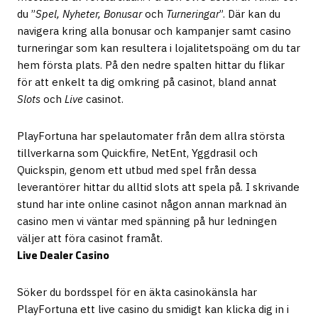
du ”
Spel, Nyheter, Bonusar
och
Turneringar
”. Där kan du
navigera kring alla bonusar och kampanjer samt casino
turneringar som kan resultera i lojalitetspoäng om du tar
hem första plats. På den nedre spalten hittar du flikar
för att enkelt ta dig omkring på casinot, bland annat
Slots
och
Live
casinot.
PlayFortuna har spelautomater från dem allra största
tillverkarna som Quickfire, NetEnt, Yggdrasil och
Quickspin, genom ett utbud med spel från dessa
leverantörer hittar du alltid slots att spela på. I skrivande
stund har inte online casinot någon annan marknad än
casino men vi väntar med spänning på hur ledningen
väljer att föra casinot framåt.
Live Dealer Casino
Söker du bordsspel för en äkta casinokänsla har
PlayFortuna ett live casino du smidigt kan klicka dig in i