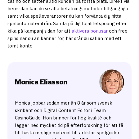
casino och sätter alltid kunden på första plats. Direkt via
hemsidan kan du se alla betalningsmetoder tillgängliga
samt vilka spelleverantörer du kan förvänta dig hitta
spelautomater ifrån. Samla på dig lojalitetspoäng eller
kika på kampanj sidan för att
aktivera bonusar
och free
spins när du än känner för, här står du sällan med ett
tomt konto.
Monica Eliasson
Monica jobbar sedan mer än 8 år som svensk
skribent och Digital Content Editor i Team
CasinoGuide. Hon brinner för hög kvalité och
lägger ned mycket tid på efterforskning för att få
till bästa möjliga material till artiklar, spelguider