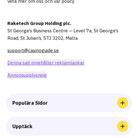
veta mer om oss och vår policy.
Raketech Group Holding plc.
St George’s Business Centre – Level 7a, St George’s
Road, St Julian’s, STJ 3202, Malta
support@casinoguide.se
Denna sajt innehåller reklamlänkar
Annonsupplysning
Populära Sidor
Casinorecensioner
Upptäck
Nyheter
Casinokampanjer – Dagens bästa erbjudanden