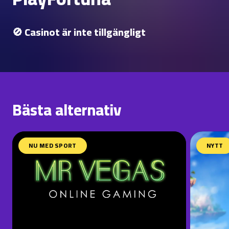
🚫 Casinot är inte tillgängligt
Bästa alternativ
NU MED SPORT
NYTT