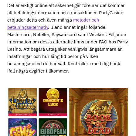
Det är viktigt online att säkerhet går före när det kommer
till betalningsinformation och transaktioner. PartyCasino
erbjuder detta och även många
metoder och
betalningsalternativ
. Bland annat ingår följande
Mastercard, Neteller, Paysafecard samt Visakort. Följande
information om dessa alternativ finns under FAQ hos Party
Casino. Att begära uttag sker vanligtvis långsammare än
insättningar och hur lång tid beror på vilken
betalningsmetod du har valt. Kontrollera med dig bank
ifall några avgifter tillkommer.