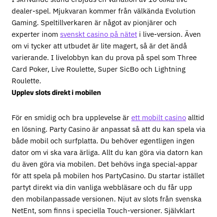
dealer-spel. Mjukvaran kommer från välkända Evolution
Gaming. Speltillverkaren är något av pionjärer och
experter inom
svenskt casino på nätet
i live-version. Även
om vi tycker att utbudet är lite magert, så är det ändå
varierande. I livelobbyn kan du prova på spel som Three
Card Poker, Live Roulette, Super SicBo och Lightning
Roulette.
Upplev slots direkt i mobilen
För en smidig och bra upplevelse är
ett mobilt casino
alltid
en lösning. Party Casino är anpassat så att du kan spela via
både mobil och surfplatta. Du behöver egentligen ingen
dator om vi ska vara ärliga. Allt du kan göra via datorn kan
du även göra via mobilen. Det behövs inga special-appar
för att spela på mobilen hos PartyCasino. Du startar istället
partyt direkt via din vanliga webbläsare och du får upp
den mobilanpassade versionen. Njut av slots från svenska
NetEnt, som finns i speciella Touch-versioner. Självklart