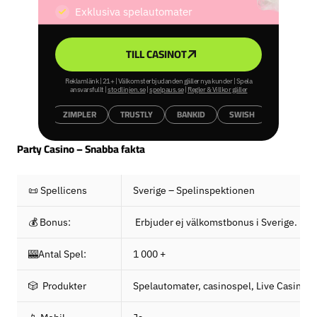
Exklusiva spelautomater
TILL CASINOT
Reklamlänk | 21+ | Välkomsterbjudanden gäller nya kunder | Spela
ansvarsfullt |
stodlinjen.se
|
spelpaus.se
|
Regler & Villkor gäller
ZIMPLER
TRUSTLY
BANKID
SWISH
Party Casino – Snabba fakta
📜 Spellicens
Sverige – Spelinspektionen
💰 Bonus:
Erbjuder ej välkomstbonus i Sverige.
🎰Antal Spel:
1 000 +
🎲 Produkter
Spelautomater, casinospel, Live Casino