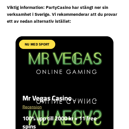
Viktig information: PartyCasino har stängt ner sin
verksamhet i Sverige. Vi rekommenderar att du provar
ett av nedan alternativ istället:
NU MED SPORT
Mr Vegas Casino
Recension
100% upp till 2000 kr + 11 free
spins