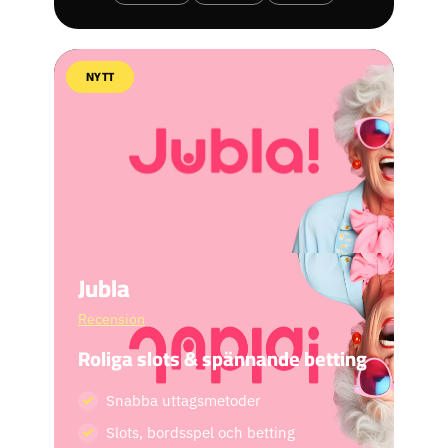
NYTT
Jubla
Recension
Roliga slots & spännande betting
Snabba uttagsmetoder
Slots, bordsspel och betting