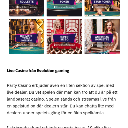
Live Casino från Evolution gaming
Party Casino erbjuder även en liten sektion av spel med
live dealer. Du vet spelen där man kan tro att du är på ett
landbaserat casino. Spelen sänds och streamas live från
en spelstudion där dealern står. Du kan chatta lite med
dealern under spelets gång för en äkta spelkänsla.
I skrivande stund erbjuds en variation av 10 olika live