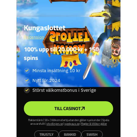
Kungaslottet
Recension
100% upp till 20.000 kr + 150
spins
Minsta insättning 10 kr
Nytt för 2024
Störst välkomstbonus i Sverige
TILL CASINOT
Reklamlänk | 18+ | Välkomsterbjudanden gäller nya kunder | Spela
ansvarsfullt |
stodlinjen.se
|
spelpaus.se
|
Regler & Villkor gäller
TRUSTLY
BANKID
SWISH