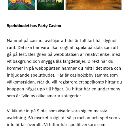
Spelutbudet hos Party Casino
Namnet på casinot avslöjar att det är full fart här dygnet
runt. Det ska här vara lika roligt att spela på slots som att
gå på fest. Designen på webbplatsen är relativt enkel med
vit bakgrund och snygga lila färgdetaljer. Direkt när du
kommer in på webbplatsen hamnar du mitt i det stora och
inbjudande spelutbudet. Här är casinolobby samma som
välkomstsidan. När du vill registrera ett spelkonto hittar du
knappen högst upp till höger. Du hittar här en undermeny
som är fylld av olika smarta kategorier.
Vi kikade in på Slots, som visade vara sig en massiv
avdelning. Så mycket roligt att välja mellan och spel som vi
inte hittar överallt. Vi hittar här speltillverkare som