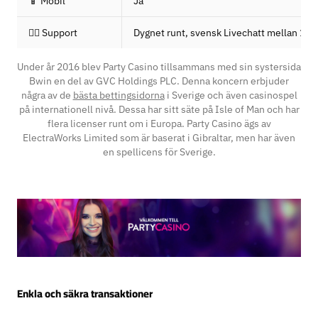
📱 Mobil
Ja
🙋‍♀️ Support
Dygnet runt, svensk Livechatt mellan 15:
Under år 2016 blev Party Casino tillsammans med sin systersida
Bwin en del av GVC Holdings PLC. Denna koncern erbjuder
några av de
bästa bettingsidorna
i Sverige och även casinospel
på internationell nivå. Dessa har sitt säte på Isle of Man och har
flera licenser runt om i Europa. Party Casino ägs av
ElectraWorks Limited som är baserat i Gibraltar, men har även
en spellicens för Sverige.
Enkla och säkra transaktioner