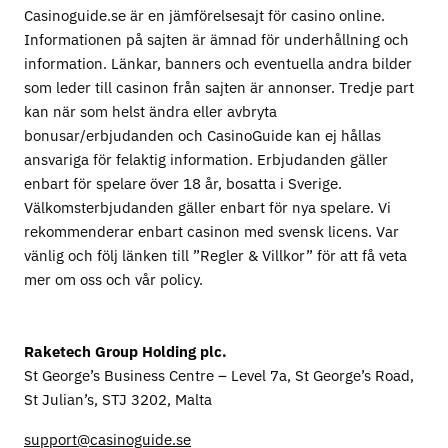
Casinoguide.se är en jämförelsesajt för casino online.
Informationen på sajten är ämnad för underhållning och
information. Länkar, banners och eventuella andra bilder
som leder till casinon från sajten är annonser. Tredje part
kan när som helst ändra eller avbryta
bonusar/erbjudanden och CasinoGuide kan ej hållas
ansvariga för felaktig information. Erbjudanden gäller
enbart för spelare över 18 år, bosatta i Sverige.
Välkomsterbjudanden gäller enbart för nya spelare. Vi
rekommenderar enbart casinon med svensk licens. Var
vänlig och följ länken till ”Regler & Villkor” för att få veta
mer om oss och vår policy.
Raketech Group Holding plc.
St George’s Business Centre – Level 7a, St George’s Road,
St Julian’s, STJ 3202, Malta
support@casinoguide.se