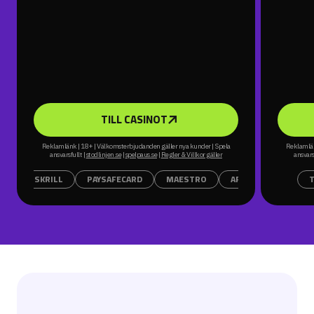
TILL CASINOT
Reklamlänk | 18+ | Välkomsterbjudanden gäller nya kunder | Spela
Reklamlän
ansvarsfullt |
stodlinjen.se
|
spelpaus.se
|
Regler & Villkor gäller
ansvars
RD
SKRILL
PAYSAFECARD
MAESTRO
APPLE PAY
MIF
T