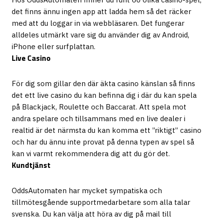
det finns ännu ingen app att ladda hem så det räcker
med att du loggar in via webbläsaren. Det fungerar
alldeles utmärkt vare sig du använder dig av Android,
iPhone eller surfplattan.
Live Casino
För dig som gillar den där äkta casino känslan så finns
det ett live casino du kan befinna dig i där du kan spela
på Blackjack, Roulette och Baccarat. Att spela mot
andra spelare och tillsammans med en live dealer i
realtid är det närmsta du kan komma ett ”riktigt” casino
och har du ännu inte provat på denna typen av spel så
kan vi varmt rekommendera dig att du gör det.
Kundtjänst
OddsAutomaten har mycket sympatiska och
tillmötesgående supportmedarbetare som alla talar
svenska. Du kan välja att höra av dig på mail till