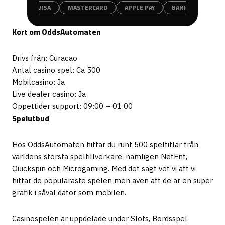
RUSTLY
VISA
MASTERCARD
APPLE PAY
BANKID
SWI
Kort om OddsAutomaten
Drivs från: Curacao
Antal casino spel: Ca 500
Mobilcasino: Ja
Live dealer casino: Ja
Öppettider support: 09:00 – 01:00
Spelutbud
Hos OddsAutomaten hittar du runt 500 speltitlar från
världens största speltillverkare, nämligen NetEnt,
Quickspin och Microgaming. Med det sagt vet vi att vi
hittar de populäraste spelen men även att de är en super
grafik i såväl dator som mobilen.
Casinospelen är uppdelade under Slots, Bordsspel,