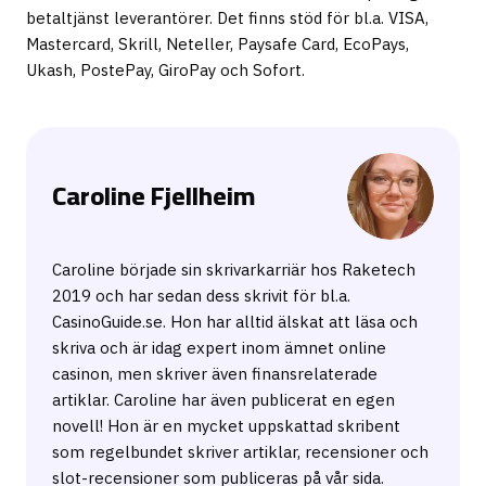
betaltjänst leverantörer. Det finns stöd för bl.a. VISA,
Mastercard, Skrill, Neteller, Paysafe Card, EcoPays,
Ukash, PostePay, GiroPay och Sofort.
Caroline Fjellheim
Caroline började sin skrivarkarriär hos Raketech
2019 och har sedan dess skrivit för bl.a.
CasinoGuide.se. Hon har alltid älskat att läsa och
skriva och är idag expert inom ämnet online
casinon, men skriver även finansrelaterade
artiklar. Caroline har även publicerat en egen
novell! Hon är en mycket uppskattad skribent
som regelbundet skriver artiklar, recensioner och
slot-recensioner som publiceras på vår sida.