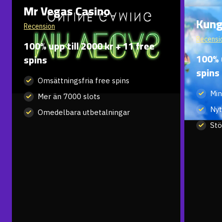
Mr Vegas Casino
Kung
Recension
Recensi
100% upp till 2000 kr + 11 free
100% u
spins
spins
Omsättningsfria free spins
Min
Mer än 7000 slots
Nyt
Omedelbara utbetalningar
Stö