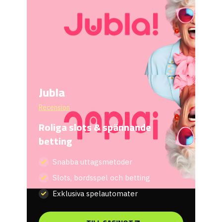
Jubla
Recension
Roliga slots & spännande
betting
Snabba uttagsmetoder
Slots, bordsspel och betting
Exklusiva spelautomater