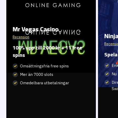
Mr Vegas Casino
Ninj
Recension
Recensi
100% upp till 2000 kr + 11 free
Spela
spins
Enk
Omsättningsfria free spins
Nu 
Mer än 7000 slots
Dir
Omedelbara utbetalningar
Swi