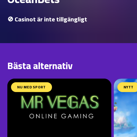
🚫 Casinot är inte tillgängligt
Bästa alternativ
NU MED SPORT
NYTT