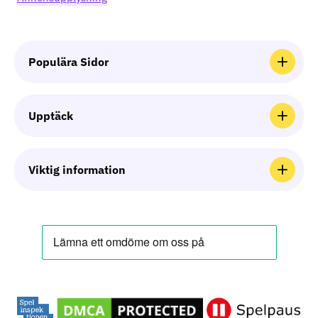
Populära Sidor
Casinorecensioner
Upptäck
Nyheter
Casinokampanjer – Dagens bästa erbjudanden
Live Casino
Guider
Viktig information
Virtual Reality Casino
Casino betalningsmetoder
Speltillverkare
Om Oss
Sajtkarta
Kontakta Oss
Regler Och Villkor
Databehandling