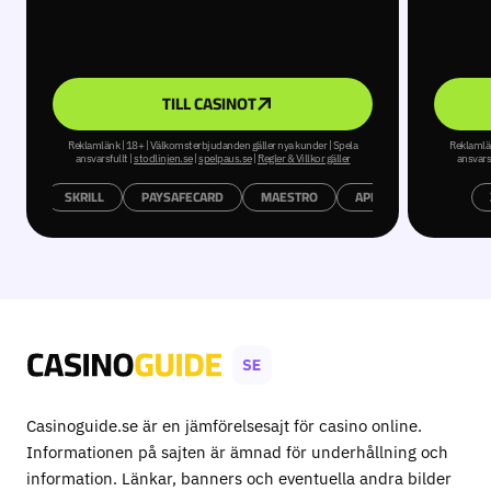
TILL CASINOT
Reklamlänk | 18+ | Välkomsterbjudanden gäller nya kunder | Spela
Reklamlän
ansvarsfullt |
stodlinjen.se
|
spelpaus.se
|
Regler & Villkor gäller
ansvarsf
CARD
SKRILL
PAYSAFECARD
MAESTRO
APPLE PAY
MIFIN
Casinoguide.se är en jämförelsesajt för casino online.
Informationen på sajten är ämnad för underhållning och
information. Länkar, banners och eventuella andra bilder