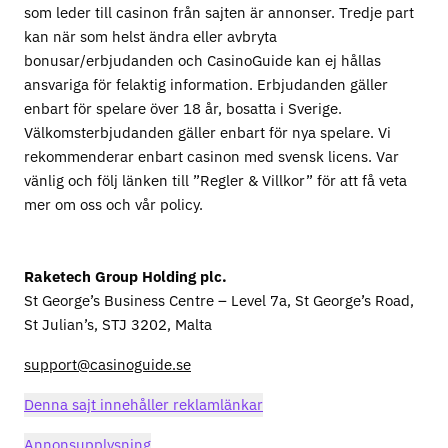
som leder till casinon från sajten är annonser. Tredje part
kan när som helst ändra eller avbryta
bonusar/erbjudanden och CasinoGuide kan ej hållas
ansvariga för felaktig information. Erbjudanden gäller
enbart för spelare över 18 år, bosatta i Sverige.
Välkomsterbjudanden gäller enbart för nya spelare. Vi
rekommenderar enbart casinon med svensk licens. Var
vänlig och följ länken till ”Regler & Villkor” för att få veta
mer om oss och vår policy.
Raketech Group Holding plc.
St George’s Business Centre – Level 7a, St George’s Road,
St Julian’s, STJ 3202, Malta
support@casinoguide.se
Denna sajt innehåller reklamlänkar
Annonsupplysning