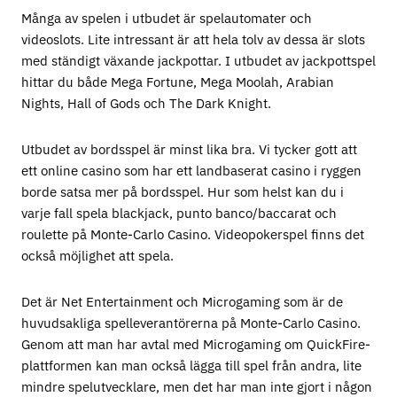
Många av spelen i utbudet är spelautomater och
videoslots. Lite intressant är att hela tolv av dessa är slots
med ständigt växande jackpottar. I utbudet av jackpottspel
hittar du både Mega Fortune, Mega Moolah, Arabian
Nights, Hall of Gods och The Dark Knight.
Utbudet av bordsspel är minst lika bra. Vi tycker gott att
ett online casino som har ett landbaserat casino i ryggen
borde satsa mer på bordsspel. Hur som helst kan du i
varje fall spela blackjack, punto banco/baccarat och
roulette på Monte-Carlo Casino. Videopokerspel finns det
också möjlighet att spela.
Det är Net Entertainment och Microgaming som är de
huvudsakliga spelleverantörerna på Monte-Carlo Casino.
Genom att man har avtal med Microgaming om QuickFire-
plattformen kan man också lägga till spel från andra, lite
mindre spelutvecklare, men det har man inte gjort i någon