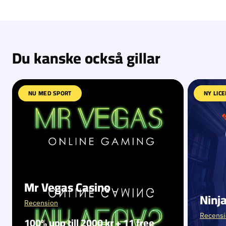
Du kanske också gillar
NU MED SPORT
NY LIC
Mr Vegas Casino
Ninj
Recension
Recens
100% upp till 2000 kr + 11 free