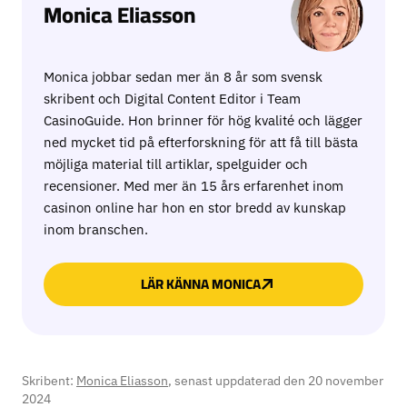
Monica Eliasson
Monica jobbar sedan mer än 8 år som svensk
skribent och Digital Content Editor i Team
CasinoGuide. Hon brinner för hög kvalité och lägger
ned mycket tid på efterforskning för att få till bästa
möjliga material till artiklar, spelguider och
recensioner. Med mer än 15 års erfarenhet inom
casinon online har hon en stor bredd av kunskap
inom branschen.
LÄR KÄNNA MONICA
Skribent:
Monica Eliasson
, senast uppdaterad den 20 november
2024