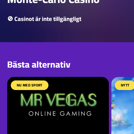
🚫 Casinot är inte tillgängligt
Bästa alternativ
NU MED SPORT
NYTT