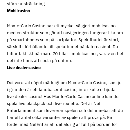
större utsträckning.
Mobilcasino
Monte-Carlo Casino har ett mycket välgjort mobilcasino
med en struktur som gör att navigeringen fungerar lika bra
på smartphones som på surfplattor. Spelutbudet är stort,
särskilt i förhållande till spelutbudet på datorcasinot. Du
hittar faktiskt närmare 70 titlar i mobilcasinot, varav en hel
del inte finns att spela på datorn.
Live dealer casino
Det vore väl något märkligt om Monte-Carlo Casino, som ju
i grunden är ett landbaserat casino, inte skulle erbjuda
live dealer casino! Hos Monte-Carlo Casino online kan du
spela live blackjack och live roulette. Det är Net
Entertainment som levererar spelen och det innebär att du
har ett antal olika varianter av spelen att prova på. En
fördel med NetEnt är att det aldrig är fullt på borden för