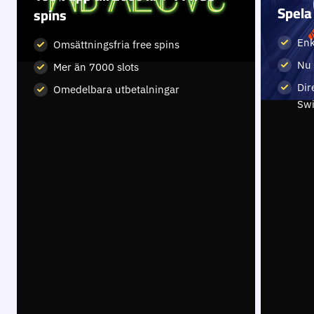
Spela
spins
Enk
Omsättningsfria free spins
Nu 
Mer än 7000 slots
Dir
Omedelbara utbetalningar
Sw