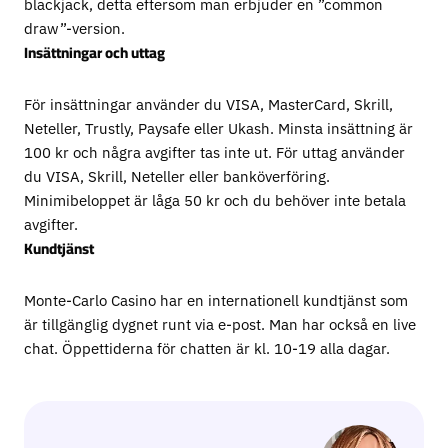
blackjack, detta eftersom man erbjuder en ”common
draw”-version.
Insättningar och uttag
För insättningar använder du VISA, MasterCard, Skrill,
Neteller, Trustly, Paysafe eller Ukash. Minsta insättning är
100 kr och några avgifter tas inte ut. För uttag använder
du VISA, Skrill, Neteller eller banköverföring.
Minimibeloppet är låga 50 kr och du behöver inte betala
avgifter.
Kundtjänst
Monte-Carlo Casino har en internationell kundtjänst som
är tillgänglig dygnet runt via e-post. Man har också en live
chat. Öppettiderna för chatten är kl. 10-19 alla dagar.