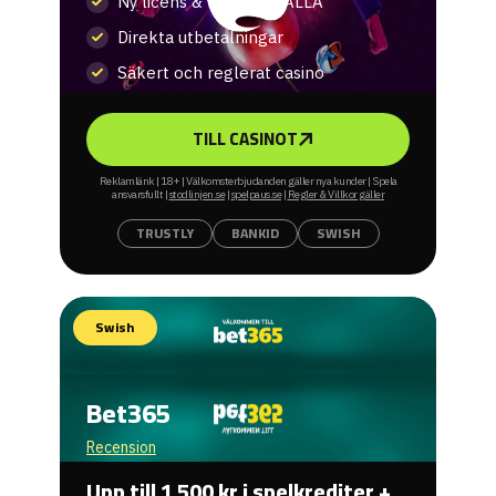
Ny licens & bonus till ALLA
Direkta utbetalningar
Säkert och reglerat casino
TILL CASINOT
Reklamlänk | 18+ | Välkomsterbjudanden gäller nya kunder | Spela
ansvarsfullt |
stodlinjen.se
|
spelpaus.se
|
Regler & Villkor gäller
TRUSTLY
BANKID
SWISH
Swish
Bet365
Recension
Upp till 1 500 kr i spelkrediter +