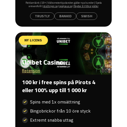
Reklamlänk | 18+ | Välkomsterbjudanden gäller nya kunder | Spela
ansvarsfullt |
stodlinjen.se
|
spelpaus.se
|
Regler & Villkor gäller
TRUSTLY
BANKID
SWISH
NY LICENS
Unibet Casino
Recension
100 kr i free spins på Pirots 4
eller 100% upp till 1 000 kr
Spins med 1x omsättning
Bingobrickor från 10 öre styck
Extremt snabba uttag