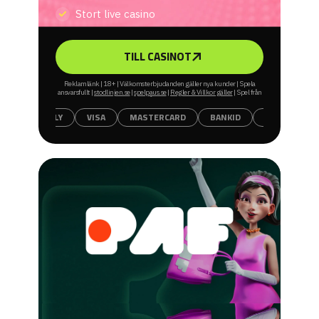
Stort live casino
TILL CASINOT
Reklamlänk | 18+ | Välkomsterbjudanden gäller nya kunder | Spela
ansvarsfullt |
stodlinjen.se
|
spelpaus.se
|
Regler & Villkor gäller
| Spel från
Svenska Spel Sport & Casino AB. Åldersgräns 18 år. Stödlinjen 020-81 91
00. Spelalagom.se.
TRUSTLY
VISA
MASTERCARD
BANKID
SWISH