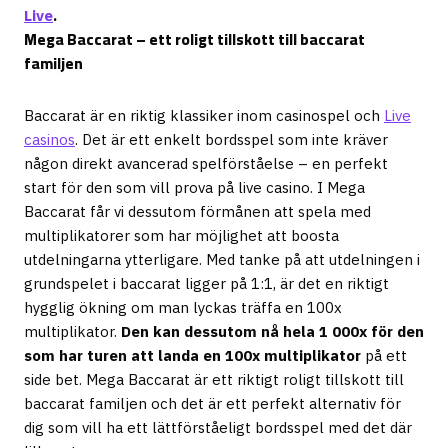
Live
.
Mega Baccarat – ett roligt tillskott till baccarat
familjen
Baccarat är en riktig klassiker inom casinospel och
Live
casinos
. Det är ett enkelt bordsspel som inte kräver
någon direkt avancerad spelförståelse – en perfekt
start för den som vill prova på live casino. I Mega
Baccarat får vi dessutom förmånen att spela med
multiplikatorer som har möjlighet att boosta
utdelningarna ytterligare. Med tanke på att utdelningen i
grundspelet i baccarat ligger på 1:1, är det en riktigt
hygglig ökning om man lyckas träffa en 100x
multiplikator.
Den kan dessutom nå hela 1 000x för den
som har turen att landa en 100x multiplikator
på ett
side bet. Mega Baccarat är ett riktigt roligt tillskott till
baccarat familjen och det är ett perfekt alternativ för
dig som vill ha ett lättförståeligt bordsspel med det där