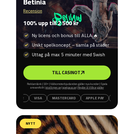
Betinia
Recension
100% upp till 2 500 kr
Ny licens och bonus till ALLA 🔥
Unikt spelkoncept – samla på städer
Uttag på max 5 minuter med Swish
TILL CASINOT
Reklamlänk | 18+ | Välkomsterbjudanden gäller nya kunder | Spela
ansvarsfullt |
stodlinjen.se
|
spelpaus.se
|
Regler & Villkor gäller
ZIMPLER
VISA
MASTERCARD
APPLE PAY
SWISH
NYTT