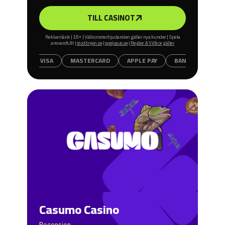
TILL CASINOT
Reklamlänk | 18+ | Välkomsterbjudanden gäller nya kunder | Spela
ansvarsfullt |
stodlinjen.se
|
spelpaus.se
|
Regler & Villkor gäller
TRUSTLY
VISA
MASTERCARD
APPLE PAY
BANKÖVERFÖRIN
Casumo Casino
Recension