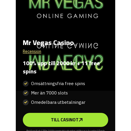
Mr Vegas Casino
Recension
100% upp till 2000 kr + 11 free
spins
Omsättningsfria free spins
Mer än 7000 slots
Omedelbara utbetalningar
TILL CASINOT
Reklamlänk | 18+ | Välkomsterbjudanden gäller nya kunder | Spela