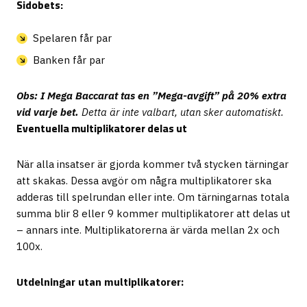
Sidobets:
Spelaren får par
Banken får par
Obs: I Mega Baccarat tas en ”Mega-avgift” på 20% extra
vid varje bet.
Detta är inte valbart, utan sker automatiskt.
Eventuella multiplikatorer delas ut
När alla insatser är gjorda kommer två stycken tärningar
att skakas. Dessa avgör om några multiplikatorer ska
adderas till spelrundan eller inte. Om tärningarnas totala
summa blir 8 eller 9 kommer multiplikatorer att delas ut
– annars inte. Multiplikatorerna är värda mellan 2x och
100x.
Utdelningar utan multiplikatorer: