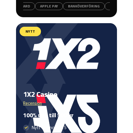
MASTERCARD
APPLE PAY
BANKÖVERFÖRING
BANKID
NYTT
1X2 Casino
Recension
100% upp till 500 kr
Nytt casino 2025