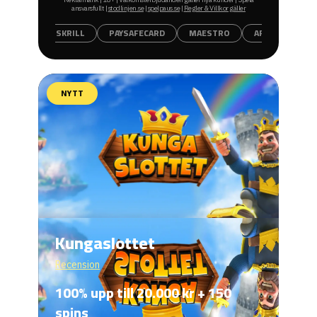
ansvarsfullt |
stodlinjen.se
|
spelpaus.se
|
Regler & Villkor gäller
ERCARD
SKRILL
PAYSAFECARD
MAESTRO
APPLE PAY
NYTT
Kungaslottet
Recension
100% upp till 20.000 kr + 150
spins