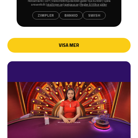
Reklamlänk | 18+ | Välkomsterbjudanden gäller nya kunder | Spela
ansvarsfullt |
stodlinjen.se
|
spelpaus.se
|
Regler & Villkor gäller
ZIMPLER
BANKID
SWISH
VISA MER