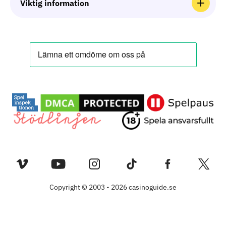
Guider
Viktig information
Virtual Reality Casino
Casino betalningsmetoder
Speltillverkare
Om Oss
Sajtkarta
Kontakta Oss
Regler Och Villkor
Databehandling
Copyright © 2003 - 2026 casinoguide.se