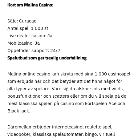
Kort om Malina Casino:
Säte: Curacao
Antal spel: 1 000 st
Live dealer casino: Ja
Mobilcasino: Ja
Öppettider support: 24/7
Spelutbud som ger trevlig underhållning
Malina online casino kan skryta med sina 1 000 casinospel
som erbjuds här och det betyder att det finns något för
alla typer av spelare. Vare sig du älskar slots med wilds,
bonusfunktioner och scatters eller om du vill spela på de
mest klassiska spelen på casino som kortspelen Ace och
Black jack.
Däremellan erbjuder internetcasinot roulette spel,
videopoker, klassiska spelautomater, bingo, virituell