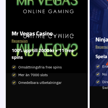
Mr Vegas Casino
Ninj
Recension
Recens
100% upp till 2000 kr + 11 free
Spela
spins
Enk
Omsättningsfria free spins
Nu 
Mer än 7000 slots
Dir
Omedelbara utbetalningar
Sw