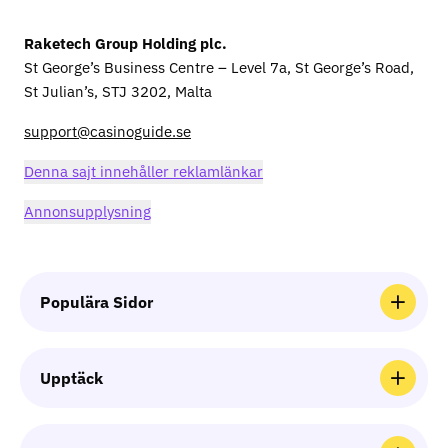
Raketech Group Holding plc.
St George’s Business Centre – Level 7a, St George’s Road,
St Julian’s, STJ 3202, Malta
support@casinoguide.se
Denna sajt innehåller reklamlänkar
Annonsupplysning
Populära Sidor
Casinorecensioner
Upptäck
Nyheter
Casinokampanjer – Dagens bästa erbjudanden
Live Casino