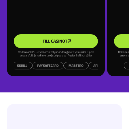
TILL CASINOT
Reklamlänk | 18+ | Välkomsterbjudanden gäller nya kunder | Spela
Reklamlän
ansvarsfullt |
stodlinjen.se
|
spelpaus.se
|
Regler & Villkor gäller
ansvarsf
CARD
SKRILL
PAYSAFECARD
MAESTRO
APPLE PAY
MIFIN