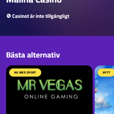
🚫 Casinot är inte tillgängligt
Bästa alternativ
NU MED SPORT
NYTT