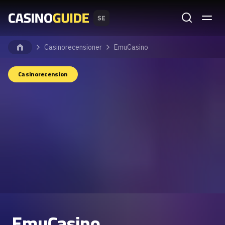
Sök
MENY
Casinorecensioner
EmuCasino
Casinorecension
EmuCasino