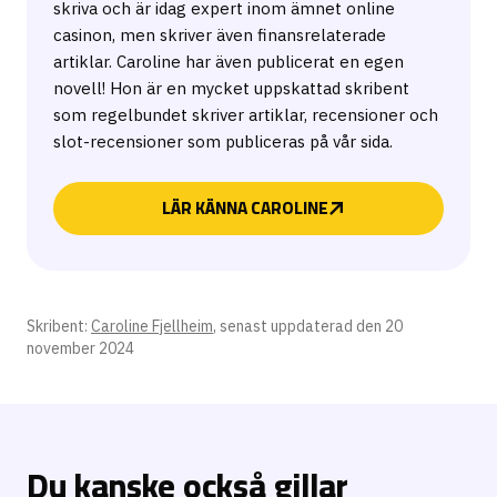
skriva och är idag expert inom ämnet online
casinon, men skriver även finansrelaterade
artiklar. Caroline har även publicerat en egen
novell! Hon är en mycket uppskattad skribent
som regelbundet skriver artiklar, recensioner och
slot-recensioner som publiceras på vår sida.
LÄR KÄNNA CAROLINE
Skribent:
Caroline Fjellheim
, senast uppdaterad den 20
november 2024
Du kanske också gillar