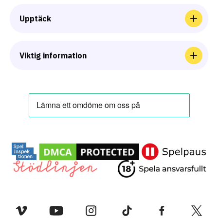
Casinorecensioner
Upptäck
Nyheter
Casinokampanjer – Dagens bästa erbjudanden
Live Casino
Guider
Viktig information
Virtual Reality Casino
Casino betalningsmetoder
Speltillverkare
Om Oss
Sajtkarta
Kontakta Oss
Regler Och Villkor
Databehandling