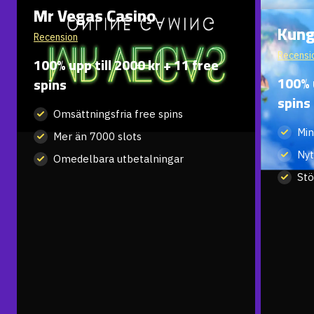
Mr Vegas Casino
Kung
Recension
Recensi
100% upp till 2000 kr + 11 free
100% u
spins
spins
Omsättningsfria free spins
Min
Mer än 7000 slots
Nyt
Omedelbara utbetalningar
Stö