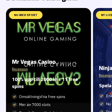
NU MED SPORT
NY LIC
Mr Vegas Casino
Ninj
Recension
Recensi
100% upp till 2000 kr + 11 free
Spela
spins
Enk
Omsättningsfria free spins
Nu 
Mer än 7000 slots
Dir