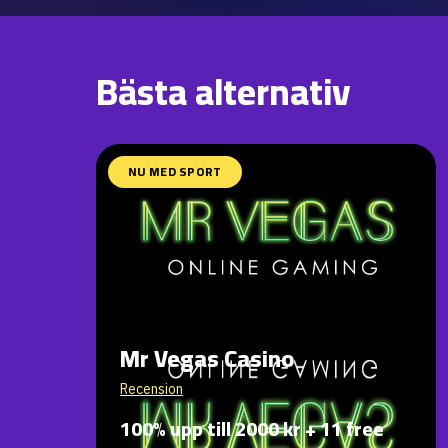
Bästa alternativ
NU MED SPORT
Mr Vegas Casino
Recension
100% upp till 2000 kr + 11 free