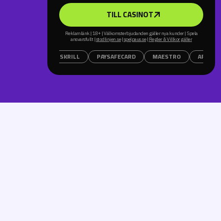
TILL CASINOT
Reklamlänk | 18+ | Välkomsterbjudanden gäller nya kunder | Spela
ansvarsfullt |
stodlinjen.se
|
spelpaus.se
|
Regler & Villkor gäller
MASTERCARD
SKRILL
PAYSAFECARD
MAESTRO
APPLE P