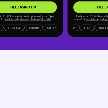
TILL CASINOT
TILL C
 | 21+ | Välkomsterbjudanden gäller nya kunder | Spela
Reklamlänk | 18+ | Välkomsterbj
ullt |
stodlinjen.se
|
spelpaus.se
|
Regler & Villkor gäller
ansvarsfullt |
stodlinjen.se
|
spelpaus
Svenska Spel Sport & Casino AB. Åld
00. Spel
TRUSTLY
BANKID
SWISH
TRUSTLY
VISA
MASTE