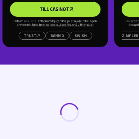
TILL CASINOT
Reklamlänk | 18+ | Välkomsterbjudanden gäller nya kunder | Spela
Reklamlänk
ansvarsfullt |
stodlinjen.se
|
spelpaus.se
|
Regler & Villkor gäller
ansvarsf
AY
MIFINITY
TRUSTLY
BANKÖVERFÖRING
BANKID
SWISH
BANKID
SWISH
ZIMPLER