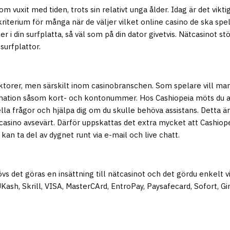
m vuxit med tiden, trots sin relativt unga ålder. Idag är det vikt
kriterium för många när de väljer vilket online casino de ska spel
ler i din surfplatta, så väl som på din dator givetvis. Nätcasinot 
surfplattor.
 sektorer, men särskilt inom casinobranschen. Som spelare vill m
ormation såsom kort- och kontonummer. Hos Cashiopeia möts du a
lla frågor och hjälpa dig om du skulle behöva assistans. Detta är
asino avsevärt. Därför uppskattas det extra mycket att Cashiope
 ta del av dygnet runt via e-mail och live chatt.
övs det göras en insättning till nätcasinot och det gördu enkelt 
UKash, Skrill, VISA, MasterCArd, EntroPay, Paysafecard, Sofort, Gi