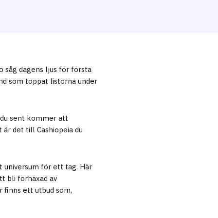
o såg dagens ljus för första
nd som toppat listorna under
al du sent kommer att
 är det till Cashiopeia du
lt universum för ett tag. Här
t bli förhäxad av
 finns ett utbud som,