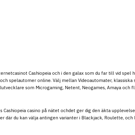
ernetcasinot Cashiopeia och i den galax som du far till vid spel 
ts och spelautomer online. Välj mellan Videoautomater, klassiska 
pelutvecklare som Microgaming, Netent, Neogames, Amaya och fl
hos Cashiopeia casino på nätet ochdet ger dig den äkta upplevelse
ier där du kan välja antingen varianter i Blackjack, Roulette, och