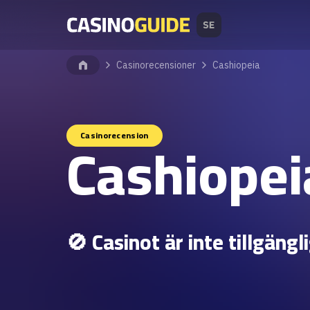
Casinorecensioner
Cashiopeia
Cashiopei
Casinorecension
ALLA CASINON
CASINO MED SWISH
CASINOBONUSAR
CASINOSPEL
CASINO MED BANKID
BONUS UTAN O
🚫 Casinot är inte tillgängl