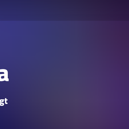
a
CASINO UTAN KONTO
FREE SPINS
MSÄTTNINGSKRAV
igt