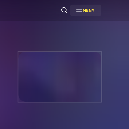
MENY
Sök