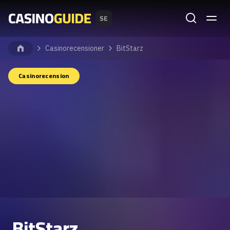
Sök
MENY
Casinorecensioner
BitStarz
Casinorecension
BitStarz