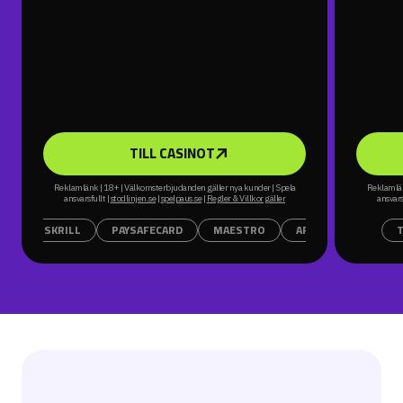
TILL CASINOT
Reklamlänk | 18+ | Välkomsterbjudanden gäller nya kunder | Spela
Reklamlän
ansvarsfullt |
stodlinjen.se
|
spelpaus.se
|
Regler & Villkor gäller
ansvars
RD
SKRILL
PAYSAFECARD
MAESTRO
APPLE PAY
MIF
T