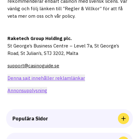
rekommenderar enbart casinon med svensk licens. Var
vänlig och följ länken till ”Regler & Villkor” för att få
veta mer om oss och vår policy.
Raketech Group Holding plc.
St George’s Business Centre – Level 7a, St George’s
Road, St Julian’s, STJ 3202, Malta
support@casinoguide.se
Denna sajt innehåller reklamlänkar
Annonsupplysning
Populära Sidor
Casinorecensioner