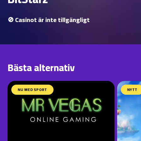
🚫 Casinot är inte tillgängligt
Bästa alternativ
NU MED SPORT
NYTT