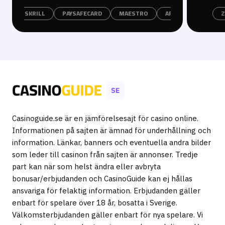
RD
SKRILL
PAYSAFECARD
MAESTRO
APPLE PAY
MIF
Z
Casinoguide.se är en jämförelsesajt för casino online.
Informationen på sajten är ämnad för underhållning och
information. Länkar, banners och eventuella andra bilder
som leder till casinon från sajten är annonser. Tredje
part kan när som helst ändra eller avbryta
bonusar/erbjudanden och CasinoGuide kan ej hållas
ansvariga för felaktig information. Erbjudanden gäller
enbart för spelare över 18 år, bosatta i Sverige.
Välkomsterbjudanden gäller enbart för nya spelare. Vi