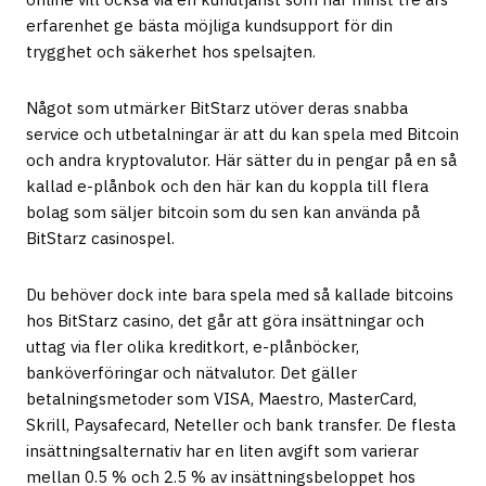
erfarenhet ge bästa möjliga kundsupport för din
trygghet och säkerhet hos spelsajten.
Något som utmärker BitStarz utöver deras snabba
service och utbetalningar är att du kan spela med Bitcoin
och andra kryptovalutor. Här sätter du in pengar på en så
kallad e-plånbok och den här kan du koppla till flera
bolag som säljer bitcoin som du sen kan använda på
BitStarz casinospel.
Du behöver dock inte bara spela med så kallade bitcoins
hos BitStarz casino, det går att göra insättningar och
uttag via fler olika kreditkort, e-plånböcker,
banköverföringar och nätvalutor. Det gäller
betalningsmetoder som VISA, Maestro, MasterCard,
Skrill, Paysafecard, Neteller och bank transfer. De flesta
insättningsalternativ har en liten avgift som varierar
mellan 0.5 % och 2.5 % av insättningsbeloppet hos