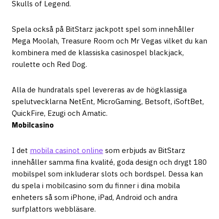
Skulls of Legend.
Spela också på BitStarz jackpott spel som innehåller
Mega Moolah, Treasure Room och Mr Vegas vilket du kan
kombinera med de klassiska casinospel blackjack,
roulette och Red Dog.
Alla de hundratals spel levereras av de högklassiga
spelutvecklarna NetEnt, MicroGaming, Betsoft, iSoftBet,
QuickFire, Ezugi och Amatic.
Mobilcasino
I det
mobila casinot online
som erbjuds av BitStarz
innehåller samma fina kvalité, goda design och drygt 180
mobilspel som inkluderar slots och bordspel. Dessa kan
du spela i mobilcasino som du finner i dina mobila
enheters så som iPhone, iPad, Android och andra
surfplattors webbläsare.