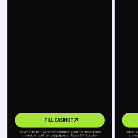
TILL CASINOT
Reklamlänk | 18+ | Välkomsterbjudanden gäller nya kunder | Spela
Reklamlän
ansvarsfullt |
stodlinjen.se
|
spelpaus.se
|
Regler & Villkor gäller
ansvars