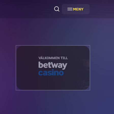
MENY
Sök