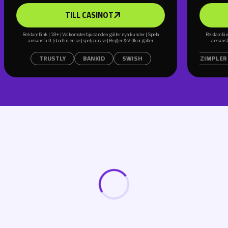
TILL CASINOT
Reklamlänk | 18+ | Välkomsterbjudanden gäller nya kunder | Spela
Reklamlänk
ansvarsfullt |
stodlinjen.se
|
spelpaus.se
|
Regler & Villkor gäller
ansvarsf
AY
MIFINITY
TRUSTLY
BANKÖVERFÖRING
BANKID
SWISH
BANKID
SWISH
ZIMPLER