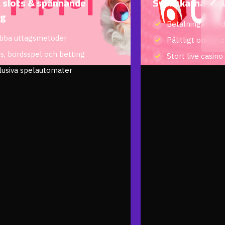
a slots & spännande
Svenskarnas fav
Näs
ng
Betalningar med
bba uttagsmetoder
Pålitligt online 
ts, bordsspel och betting
Stort live casino
lusiva spelautomater