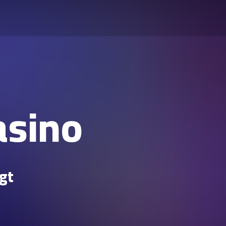
asino
CASINO UTAN KONTO
FREE SPINS
MSÄTTNINGSKRAV
igt