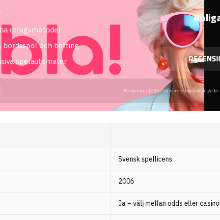
a
Rolig
ba uttagsmetoder
, bordsspel och betting
RECENSI
usiva spelautomater
Reklamlänk | 21+ | Välkomsterbjudanden gäller ny
Svensk spellicens
2006
Ja – välj mellan odds eller casin