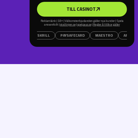
TILL CASINOT
Reklamlänk | 18+ | Välkomsterbjudanden gäller nya kunder | Spela
ansvarsfullt |
stodlinjen.se
|
spelpaus.se
|
Regler & Villkor gäller
MASTERCARD
SKRILL
PAYSAFECARD
MAESTRO
APPLE P