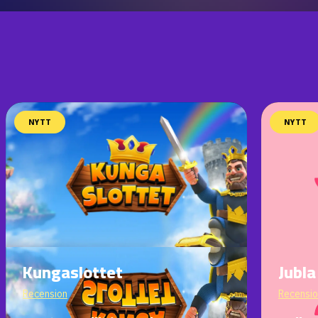
NYTT
NYTT
Jubla
Kungaslottet
Recensio
Recension