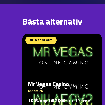
Bästa alternativ
NU MED SPORT
Mr Vegas Casino
Recension
100% upp till 2000 kr + 11 free