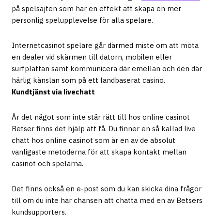
på spelsajten som har en effekt att skapa en mer
personlig spelupplevelse för alla spelare.
Internetcasinot spelare går därmed miste om att möta
en dealer vid skärmen till datorn, mobilen eller
surfplattan samt kommunicera där emellan och den där
härlig känslan som på ett landbaserat casino.
Kundtjänst via livechatt
Är det något som inte står rätt till hos online casinot
Betser finns det hjälp att få. Du finner en så kallad live
chatt hos online casinot som är en av de absolut
vanligaste metoderna för att skapa kontakt mellan
casinot och spelarna.
Det finns också en e-post som du kan skicka dina frågor
till om du inte har chansen att chatta med en av Betsers
kundsupporters.