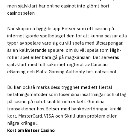
men självklart har online casinot inte glömt bort
casinospelen.
När skaparna byggde upp Betser som ett casino på
internet gjorde spelbolaget den för att kunna passar alla
typer av spelare vare sig du vill spela med låtsaspengar,
är en kalkylerande spelare, om du vill spela som High-
roller spel eller bara gå på magkänslan. Det serveras
självklart med full säkerhet reglerat av Curacao
eGaming och Malta Gaming Authority hos nätcasinot.
Du kan också märka dess trygghet med ett flertal
betalningsmetoder som löser dina insättningar och uttag
på casino på nätet snabbt och enkelt. Gör dina
transaktioner hos Betser med banköverföringar, kredit
kort, MasterCard, VISA och Skrill utan problem eller
några krångel.
Kort om Betser Casino