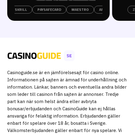
RD
SKRILL
PAYSAFECARD
MAESTRO
APPLE PAY
MIF
Z
Casinoguide.se är en jämförelsesajt för casino online.
Informationen på sajten är ämnad för underhållning och
information. Länkar, banners och eventuella andra bilder
som leder till casinon från sajten är annonser. Tredje
part kan när som helst ändra eller avbryta
bonusar/erbjudanden och CasinoGuide kan ej hållas
ansvariga för felaktig information. Erbjudanden gäller
enbart för spelare över 18 år, bosatta i Sverige.
Välkomsterbjudanden gäller enbart för nya spelare. Vi