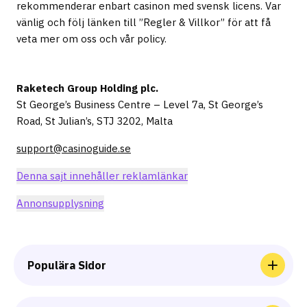
rekommenderar enbart casinon med svensk licens. Var
vänlig och följ länken till ”Regler & Villkor” för att få
veta mer om oss och vår policy.
Raketech Group Holding plc.
St George’s Business Centre – Level 7a, St George’s
Road, St Julian’s, STJ 3202, Malta
support@casinoguide.se
Denna sajt innehåller reklamlänkar
Annonsupplysning
Populära Sidor
Casinorecensioner